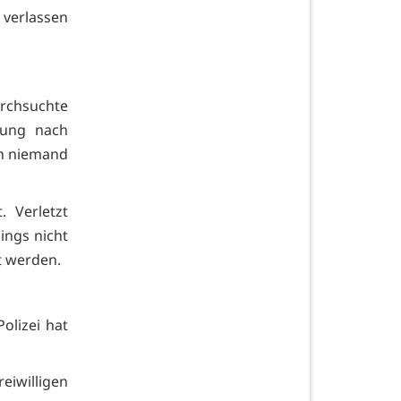
 verlassen
chsuchte
nung nach
ch niemand
 Verletzt
ings nicht
t werden.
olizei hat
eiwilligen