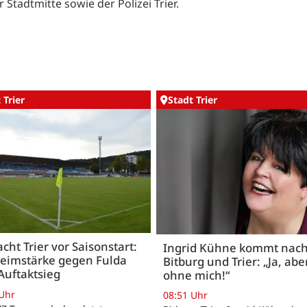
Stadtmitte sowie der Polizei Trier.
 Trier
Stadt Trier
acht Trier vor Saisonstart:
Ingrid Kühne kommt nac
Heimstärke gegen Fulda
Bitburg und Trier: „Ja, abe
Auftaktsieg
ohne mich!“
 Uhr
08:51 Uhr