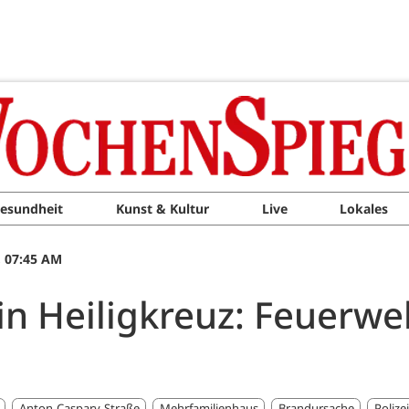
esundheit
Kunst & Kultur
Live
Lokales
, 07:45 AM
 Heiligkreuz: Feuerwe
Anton-Caspary-Straße
Mehrfamilienhaus
Brandursache
Polizei