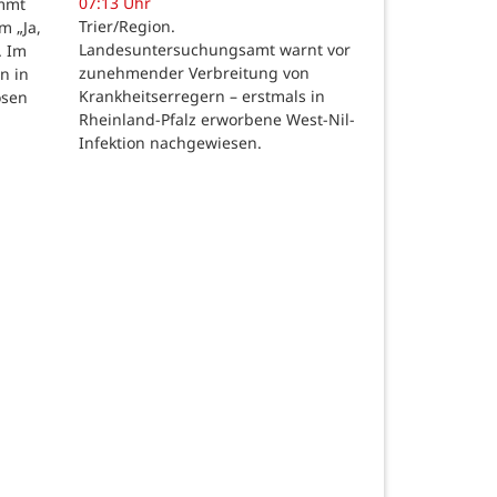
07:13 Uhr
ommt
Trier/Region.
m „Ja,
Landesuntersuchungsamt warnt vor
. Im
zunehmender Verbreitung von
n in
Krankheitserregern – erstmals in
osen
Rheinland-Pfalz erworbene West-Nil-
Infektion nachgewiesen.