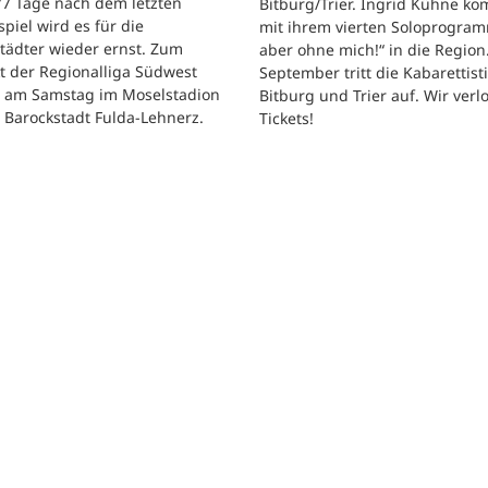
 77 Tage nach dem letzten
Bitburg/Trier. Ingrid Kühne k
tspiel wird es für die
mit ihrem vierten Soloprogram
tädter wieder ernst. Zum
aber ohne mich!“ in die Region
t der Regionalliga Südwest
September tritt die Kabarettisti
t am Samstag im Moselstadion
Bitburg und Trier auf. Wir verl
 Barockstadt Fulda-Lehnerz.
Tickets!