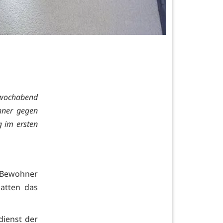
twochabend
hner gegen
 im ersten
e Bewohner
hatten das
dienst der