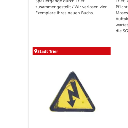
Spaziergänge durch Trier
Trier.
zusammengestellt / Wir verlosen vier
Pflich
Exemplare ihres neuen Buchs.
Moses
Auftak
warte
die SG
Stadt Trier