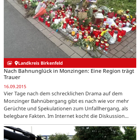
Landkreis Birkenfeld
Nach Bahnunglück in Monzingen: Eine Region trägt
Trauer
16.09.2015
Vier Tage nach dem schrecklichen Drama auf dem
Monzinger Bahnübergang gibt es nach wie vor mehr
Gerüchte und Spekulationen zum Unfallhergang, als
belegbare Fakten. Im Internet kocht die Diskussion
hoch, dabei geht es vor allem darum, ob die Ampel- und
Schrankenanlage zu diesem Zeitpunkt…