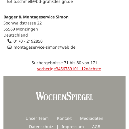
b.schmell@bd-grafikdesign.de
Bagger & Montageservice Simon
Soonwaldstrasse 22
55569 Monzingen
Deutschland
0170 - 2192850
montageservice-simon@web.de
Suchergebnisse 71 bis 80 von 171
vorherige
3
4
5
6
7
8
9
10
11
12
nächste
Unser Team
Kontakt
Mediadaten
Datenschutz
Impressum
AGB