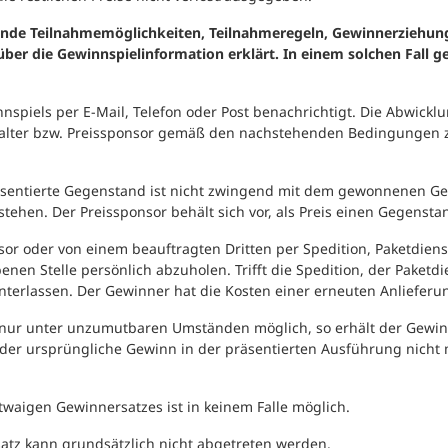
de Teilnahmemöglichkeiten, Teilnahmeregeln, Gewinnerziehung
er die Gewinnspielinformation erklärt. In einem solchen Fall ge
spiels per E-Mail, Telefon oder Post benachrichtigt. Die Abwick
talter bzw. Preissponsor gemäß den nachstehenden Bedingungen 
räsentierte Gegenstand ist nicht zwingend mit dem gewonnenen G
stehen. Der Preissponsor behält sich vor, als Preis einen Gegenst
onsor oder von einem beauftragten Dritten per Spedition, Paketdi
nen Stelle persönlich abzuholen. Trifft die Spedition, der Paketdi
terlassen. Der Gewinner hat die Kosten einer erneuten Anlieferun
r nur unter unzumutbaren Umständen möglich, so erhält der Gewinn
der ursprüngliche Gewinn in der präsentierten Ausführung nicht m
twaigen Gewinnersatzes ist in keinem Falle möglich.
atz kann grundsätzlich nicht abgetreten werden.