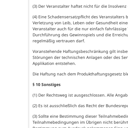
(3) Der Veranstalter haftet nicht für die Insolv
(4) Eine Schadensersatzpflicht des Veranstalters 
Verletzung von Leib, Leben oder Gesundheit einer
Veranstalter auch für die nur einfach fahrlässig
Durchführung des Gewinnspiels und die Erreichu
regelmäßig vertrauen darf.
Voranstehende Haftungsbeschränkung gilt insbes
Störungen der technischen Anlagen oder des Servi
Applikation entstehen.
Die Haftung nach dem Produkthaftungsgesetz ble
§ 10 Sonstiges
(1) Der Rechtsweg ist ausgeschlossen. Alle Anga
(2) Es ist ausschließlich das Recht der Bundesr
(3) Sollte eine Bestimmung dieser Teilnahmebedi
Teilnahmebedingungen im Übrigen nicht berührt.