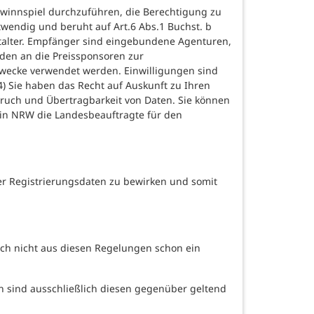
ewinnspiel durchzuführen, die Berechtigung zu
wendig und beruht auf Art.6 Abs.1 Buchst. b
nstalter. Empfänger sind eingebundene Agenturen,
den an die Preissponsoren zur
 Zwecke verwendet werden. Einwilligungen sind
) Sie haben das Recht auf Auskunft zu Ihren
ruch und Übertragbarkeit von Daten. Sie können
t in NRW die Landesbeauftragte für den
ner Registrierungsdaten zu bewirken und somit
sich nicht aus diesen Regelungen schon ein
 sind ausschließlich diesen gegenüber geltend