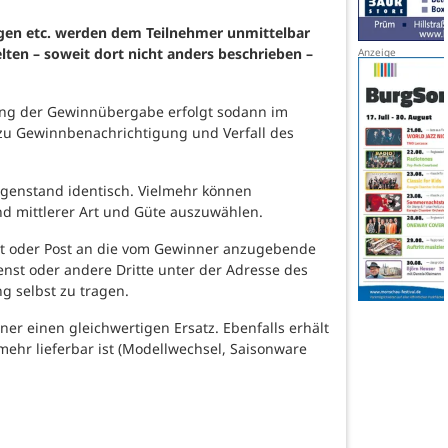
en etc. werden dem Teilnehmer unmittelbar
lten – soweit dort nicht anders beschrieben –
lung der Gewinnübergabe erfolgt sodann im
zu Gewinnbenachrichtigung und Verfall des
egenstand identisch. Vielmehr können
and mittlerer Art und Güte auszuwählen.
enst oder Post an die vom Gewinner anzugebende
enst oder andere Dritte unter der Adresse des
g selbst zu tragen.
er einen gleichwertigen Ersatz. Ebenfalls erhält
ehr lieferbar ist (Modellwechsel, Saisonware