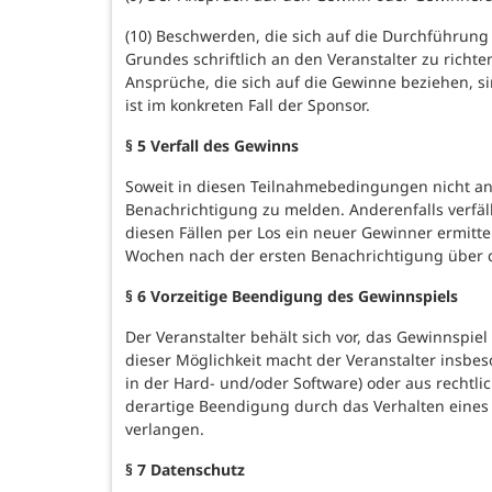
(10) Beschwerden, die sich auf die Durchführun
Grundes schriftlich an den Veranstalter zu rich
Ansprüche, die sich auf die Gewinne beziehen, si
ist im konkreten Fall der Sponsor.
§ 5 Verfall des Gewinns
Soweit in diesen Teilnahmebedingungen nicht and
Benachrichtigung zu melden. Anderenfalls verfäl
diesen Fällen per Los ein neuer Gewinner ermitte
Wochen nach der ersten Benachrichtigung über d
§ 6 Vorzeitige Beendigung des Gewinnspiels
Der Veranstalter behält sich vor, das Gewinnsp
dieser Möglichkeit macht der Veranstalter insb
in der Hard- und/oder Software) oder aus recht
derartige Beendigung durch das Verhalten eines 
verlangen.
§ 7 Datenschutz