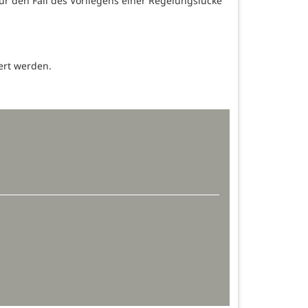
 den Fall des Vorliegens einer Regelungslücke
ert werden.