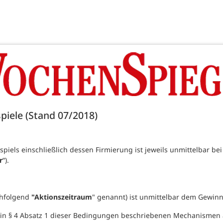
iele (Stand 07/2018)
spiels einschließlich dessen Firmierung ist jeweils unmittelbar 
r
“).
chfolgend
"Aktionszeitraum
" genannt) ist unmittelbar dem Gewin
in § 4 Absatz 1 dieser Bedingungen beschriebenen Mechanismen ab