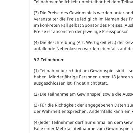
Teilnahmemöglichkeit unmittelbar bei dem Teiln
(3) Die Preise des Gewinnspiels werden unter a
Veranstalter die Preise lediglich im Namen des Pr
im konkreten Fall selbst Sponsor des Preises. A
Preise ist ansonsten der jeweilige Preissponsor.
(4) Die Beschreibung (Art, Wertigkeit etc.) der G
anfallende Nebenkosten werden ebenfalls auf der
§ 2 Teilnehmer
(1) Teilnahmeberechtigt am Gewinnspiel sind – so
haben. Minderjährige Personen unter 18 Jahren 
ausgeschlossen ist, findet nicht statt.
(2) Die Teilnahme am Gewinnspiel sowie die Auss
(3) Für die Richtigkeit der angegebenen Daten z
der Wahrheit entsprechen. Andernfalls kann ein 
(4) Jeder Teilnehmer darf nur einmal an dem Gew
Falle einer Mehrfachteilnahme vom Gewinnspiel 