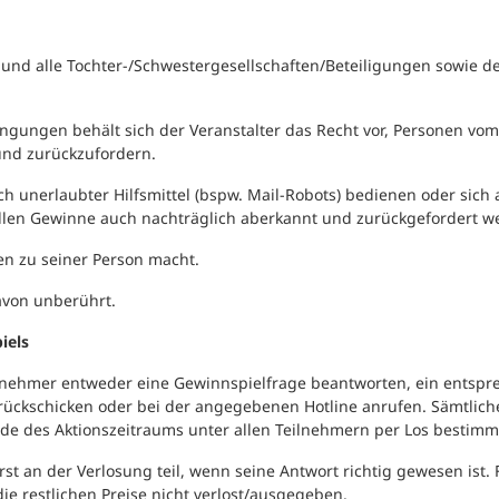
 und alle Tochter-/Schwestergesellschaften/Beteiligungen sowie de
ingungen behält sich der Veranstalter das Recht vor, Personen v
und zurückzufordern.
h unerlaubter Hilfsmittel (bspw. Mail-Robots) bedienen oder sich
ällen Gewinne auch nachträglich aberkannt und zurückgefordert w
en zu seiner Person macht.
avon unberührt.
iels
lnehmer entweder eine Gewinnspielfrage beantworten, ein entspr
zurückschicken oder bei der angegebenen Hotline anrufen. Sämtlich
de des Aktionszeitraums unter allen Teilnehmern per Los bestimm
st an der Verlosung teil, wenn seine Antwort richtig gewesen ist. 
ie restlichen Preise nicht verlost/ausgegeben.