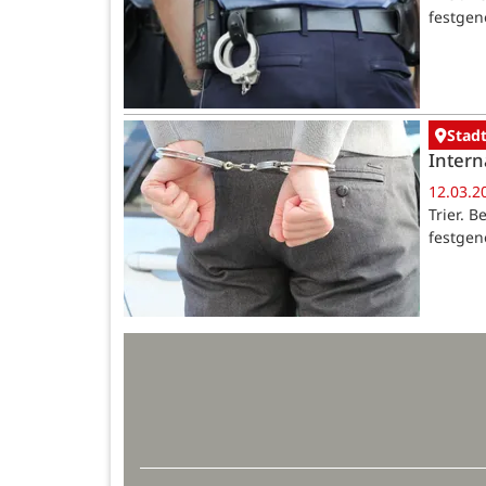
festgen
Stadt
Intern
12.03.2
Trier. 
festge