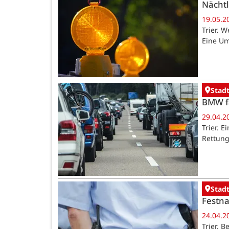
Nächtl
19.05.2
Trier. 
Eine Um
Stadt
BMW fä
29.04.2
Trier. 
Rettung
Stadt
Festna
24.04.2
Trier. 