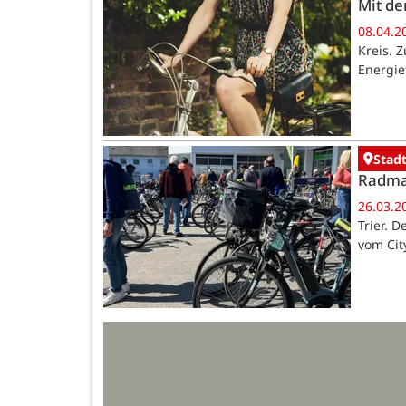
Mit de
08.04.2
Kreis. 
Energiet
Stadt
Radmar
26.03.2
Trier. 
vom Cit