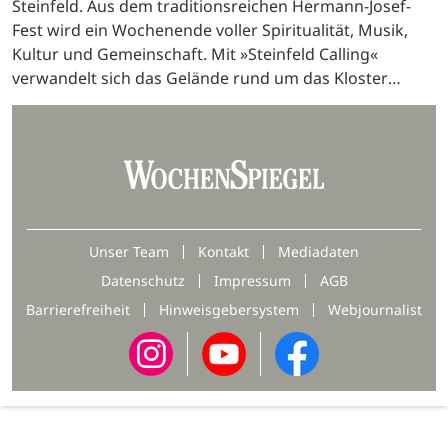
Steinfeld. Aus dem traditionsreichen Hermann-Josef-
Fest wird ein Wochenende voller Spiritualität, Musik,
Kultur und Gemeinschaft. Mit »Steinfeld Calling«
verwandelt sich das Gelände rund um das Kloster
Steinfeld am 16. und 17. Mai in einen besonderen Ort
der…
Unser Team
Kontakt
Mediadaten
Datenschutz
Impressum
AGB
Barrierefreiheit
Hinweisgebersystem
Webjournalist