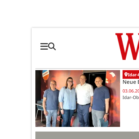
Idar-
Neue 
03.06.2
Idar-Ob