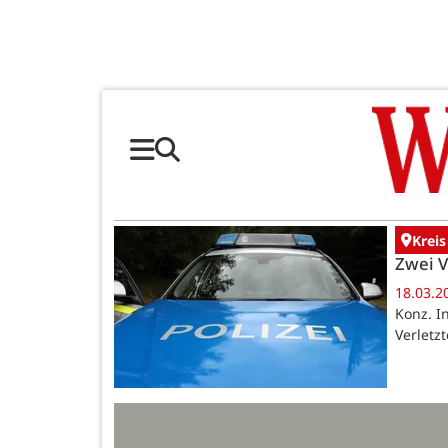
Kreis
Zwei V
18.03.2
Konz. In
Verletz