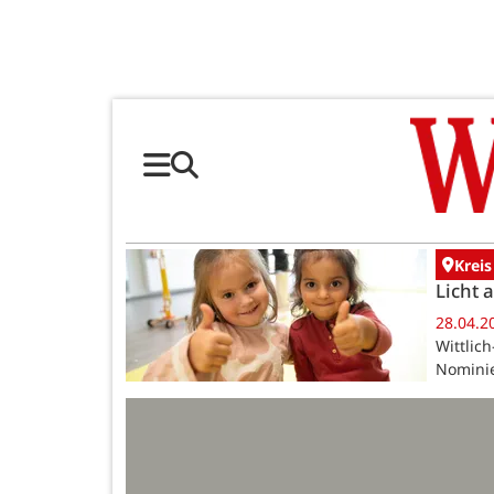
Kreis
Licht 
28.04.2
Wittlic
Nominie