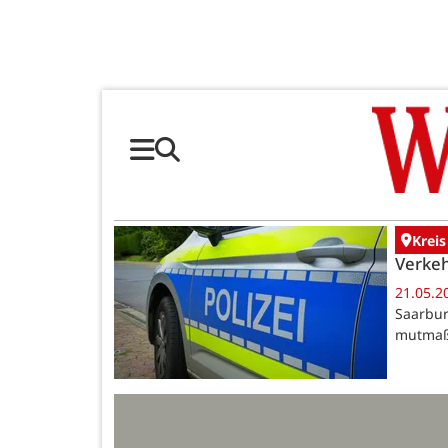
Kreis
Verkeh
21.05.2
Saarbur
mutmaßl