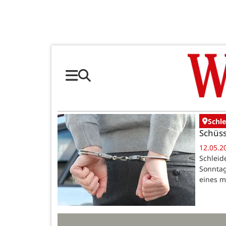
Schl
Schüss
12.05.2
Schleid
Sonntag
eines m