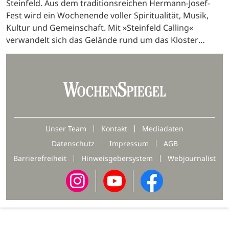
Steinfeld. Aus dem traditionsreichen Hermann-Josef-
Fest wird ein Wochenende voller Spiritualität, Musik,
Kultur und Gemeinschaft. Mit »Steinfeld Calling«
verwandelt sich das Gelände rund um das Kloster
Steinfeld am 16. und 17. Mai in einen besonderen Ort
der…
Unser Team
Kontakt
Mediadaten
Datenschutz
Impressum
AGB
Barrierefreiheit
Hinweisgebersystem
Webjournalist