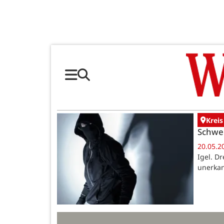
Kreis
Schwer
20.05.2
Igel. D
unerka