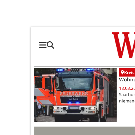
Kreis
Wohnu
18.03.2
Saarbur
niemand