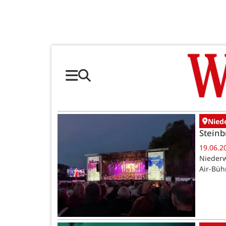
Nied
Steinb
19.06.2
Niederw
Air-Büh