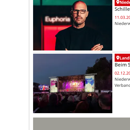
Nied
Schill
11.03.2
Niederw
Landk
Beim S
02.12.2
Niederw
Verband