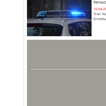
Versuc
10.04.2
Trier. 
Ermittl