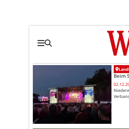
Landk
Beim S
02.12.2
Niederw
Verband