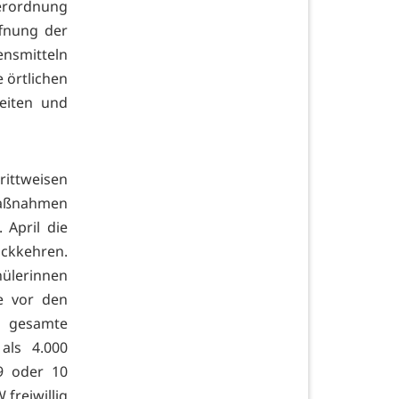
erordnung
ffnung der
ensmitteln
 örtlichen
eiten und
rittweisen
emaßnahmen
April die
ückkehren.
hülerinnen
e vor den
e gesamte
als 4.000
9 oder 10
freiwillig