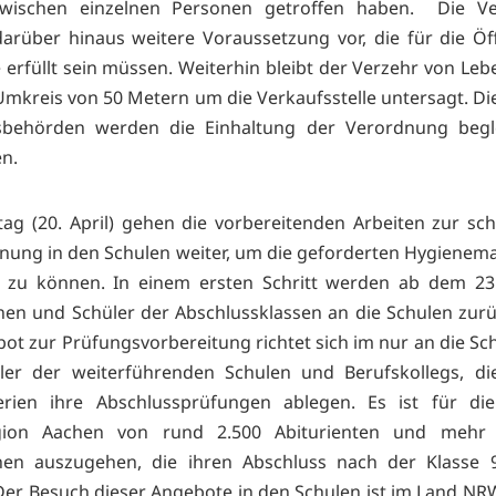
wischen einzelnen Personen getroffen haben. Die V
darüber hinaus weitere Voraussetzung vor, die für die Ö
 erfüllt sein müssen. Weiterhin bleibt der Verzehr von Leb
Umkreis von 50 Metern um die Verkaufsstelle untersagt. Die
behörden werden die Einhaltung der Verordnung begl
n.
 (20. April) gehen die vorbereitenden Arbeiten zur sch
nung in den Schulen weiter, um die geforderten Hygien
 zu können. In einem ersten Schritt werden ab dem 23. 
nen und Schüler der Abschlussklassen an die Schulen zur
ot zur Prüfungsvorbereitung richtet sich im nur an die Sc
ler der weiterführenden Schulen und Berufskollegs, di
rien ihre Abschlussprüfungen ablegen. Es ist für di
gion Aachen von rund 2.500 Abiturienten und mehr 
chen auszugehen, die ihren Abschluss nach der Klasse 
er Besuch dieser Angebote in den Schulen ist im Land NRW 