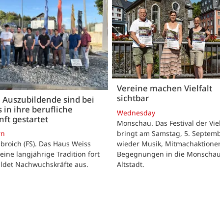
Vereine machen Vielfalt
sichtbar
 Auszubildende sind bei
 in ihre berufliche
Wednesday
ft gestartet
Monschau. Das Festival der Viel
bringt am Samstag, 5. Septemb
rn
wieder Musik, Mitmachaktione
roich (FS). Das Haus Weiss
Begegnungen in die Monscha
seine langjährige Tradition fort
Altstadt.
ildet Nachwuchskräfte aus.