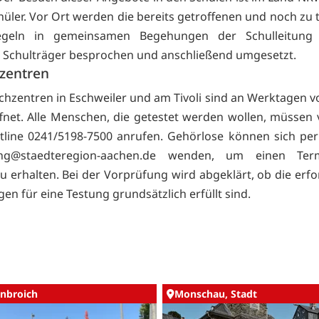
chüler. Vor Ort werden die bereits getroffenen und noch zu 
egeln in gemeinsamen Begehungen der Schulleitun
n Schulträger besprochen und anschließend umgesetzt.
hzentren
ichzentren in Eschweiler und am Tivoli sind an Werktagen vo
net. Alle Menschen, die getestet werden wollen, müssen 
tline 0241/5198-7500 anrufen. Gehörlose können sich per
ung@staedteregion-aachen.de wenden, um einen Te
u erhalten. Bei der Vorprüfung wird abgeklärt, ob die erfo
en für eine Testung grundsätzlich erfüllt sind.
nbroich
Monschau, Stadt