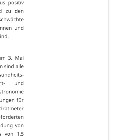
us positiv
nd zu den
schwächte
innen und
ind.
zum 3. Mai
 sind alle
sundheits-
ort- und
tronomie
ungen für
adratmeter
orderten
eidung von
s von 1,5