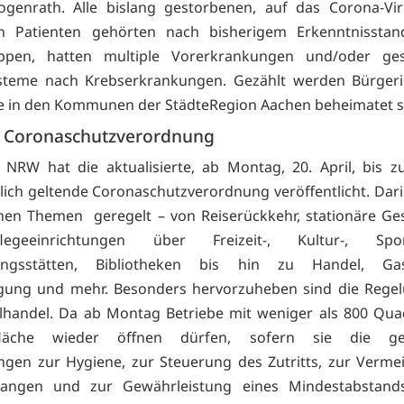
genrath. Alle bislang gestorbenen, auf das Corona-Vir
en Patienten gehörten nach bisherigem Erkenntnissta
uppen, hatten multiple Vorerkrankungen und/oder ge
teme nach Krebserkrankungen. Gezählt werden Bürger
ie in den Kommunen der StädteRegion Aachen beheimatet s
e Coronaschutzverordnung
NRW hat die aktualisierte, ab Montag, 20. April, bis 
ßlich geltende Coronaschutzverordnung veröffentlicht. Darin
hen Themen geregelt – von Reiserückkehr, stationäre Ge
egeeinrichtungen über Freizeit-, Kultur-, Sp
ungsstätten, Bibliotheken bis hin zu Handel, Gas
gung und mehr. Besonders hervorzuheben sind die Regel
lhandel. Da ab Montag Betriebe mit weniger als 800 Qu
sfläche wieder öffnen dürfen, sofern sie die gef
gen zur Hygiene, zur Steuerung des Zutritts, zur Verm
langen und zur Gewährleistung eines Mindestabstand