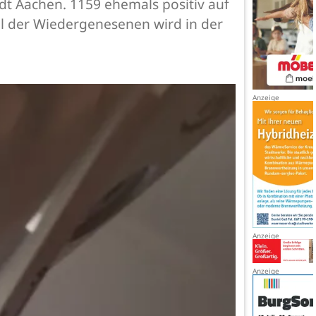
dt Aachen. 1159 ehemals positiv auf
hl der Wiedergenesenen wird in der