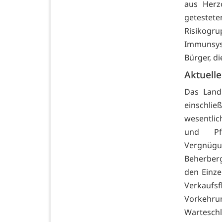
aus Herzo
getestet
Risikogr
Immunsys
Bürger, d
Aktuell
Das Land 
einschlie
wesentlic
und Pfl
Vergnüg
Beherber
den Einze
Verkauf
Vorkehrun
Wartesch