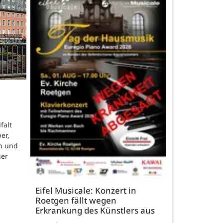
falt
er,
n und
uer
Eifel Musicale: Konzert in
Roetgen fällt wegen
Erkrankung des Künstlers aus