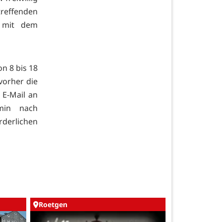
treffenden
g mit dem
n 8 bis 18
vorher die
 E-Mail an
rmin nach
rderlichen
Roetgen