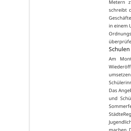
Metern z
schreibt 
Geschäfte
in einem 
Ordnungs
überprüfe
Schulen
Am Montag
Wiederöff
umsetzen
Schülerin
Das Angeb
und Schü
Sommerfe
StädteRe
Jugendli
machen. D