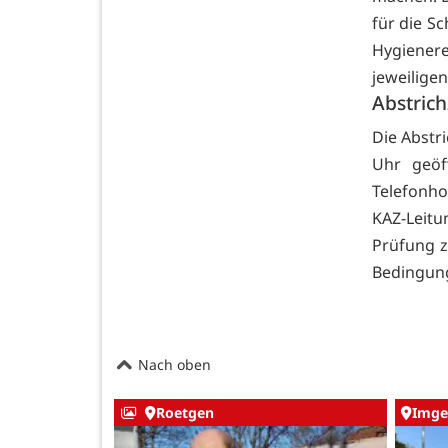
für die S
Hygiener
jeweilige
Abstric
Die Abstr
Uhr geöff
Telefonho
KAZ-Leit
Prüfung z
Bedingung
Nach oben
Roetgen
Imge