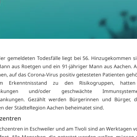
der gemeldeten Todesfälle liegt bei 56. Hinzugekommen si
Mann aus Roetgen und ein 91-jähriger Mann aus Aachen. Al
en, auf das Corona-Virus positiv getesteten Patienten geh
em Erkenntnisstand zu den Risikogruppen, hatten
rankungen und/oder geschwächte Immunsyste
rankungen. Gezählt werden Bürgerinnen und Bürger, d
 der StädteRegion Aachen beheimatet sind.
hzentren
ichzentren in Eschweiler und am Tivoli sind an Werktagen vo
net. Alle Menschen, die getestet werden wollen, müssen 