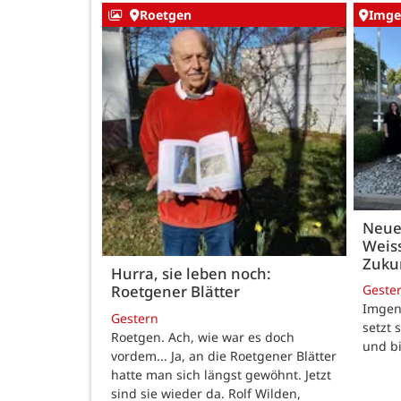
Roetgen
Imge
Neue
Weiss
Zukun
Hurra, sie leben noch:
Geste
Roetgener Blätter
Imgenb
Gestern
setzt 
Roetgen. Ach, wie war es doch
und b
vordem... Ja, an die Roetgener Blätter
hatte man sich längst gewöhnt. Jetzt
sind sie wieder da. Rolf Wilden,