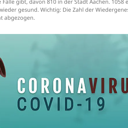
Fälle gibt, davon 810 in der Stadt Aachen. 1058 
wieder gesund. Wichtig: Die Zahl der Wiedergenese
ht abgezogen.