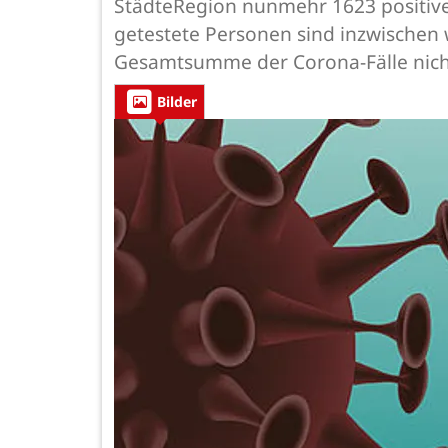
StädteRegion nunmehr 1623 positive 
getestete Personen sind inzwischen 
Gesamtsumme der Corona-Fälle nic
Bilder