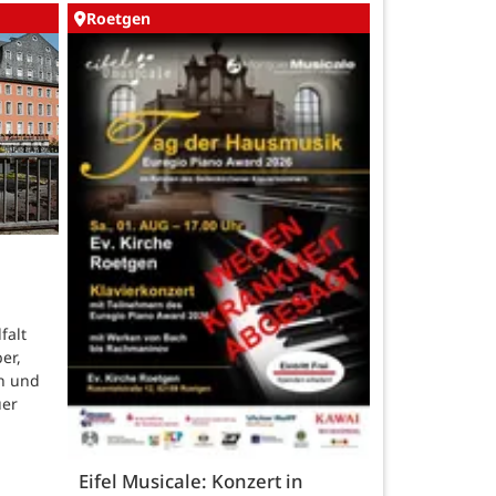
Roetgen
falt
er,
n und
uer
Eifel Musicale: Konzert in