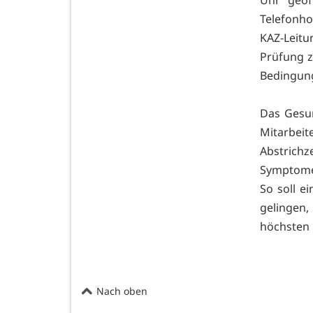
Telefonho
KAZ-Leit
Prüfung z
Bedingung
Das Gesun
Mitarbei
Abstrichz
Symptome 
So soll e
gelingen
höchsten 
Nach oben