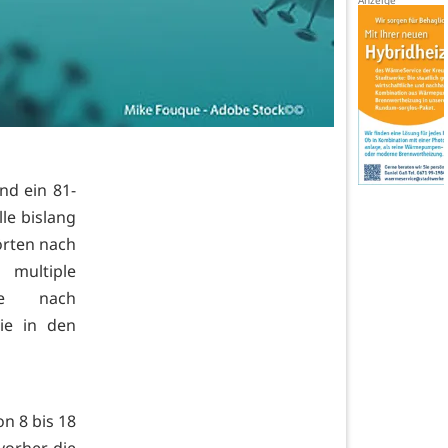
nd ein 81-
le bislang
örten nach
 multiple
me nach
ie in den
n 8 bis 18
vorher die