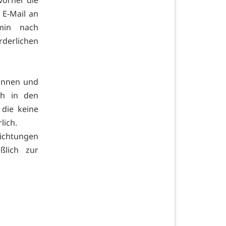
 E-Mail an
rmin nach
rderlichen
rinnen und
ch in den
 die keine
lich.
richtungen
ßlich zur