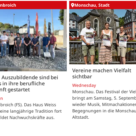
nbroich
Monschau, Stadt
Vereine machen Vielfalt
sichtbar
 Auszubildende sind bei
 in ihre berufliche
Wednesday
ft gestartet
Monschau. Das Festival der Viel
bringt am Samstag, 5. Septemb
rn
wieder Musik, Mitmachaktione
roich (FS). Das Haus Weiss
Begegnungen in die Monscha
seine langjährige Tradition fort
Altstadt.
ildet Nachwuchskräfte aus.