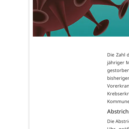
Die Zahl 
jähriger 
gestorben
bisherig
Vorerk
Krebserk
Kommunen
Abstric
Die Abstr
Uhr geöff