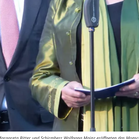
argareta Ritter und Schirmherr Wolfgang Mainz eröffneten das Monsc