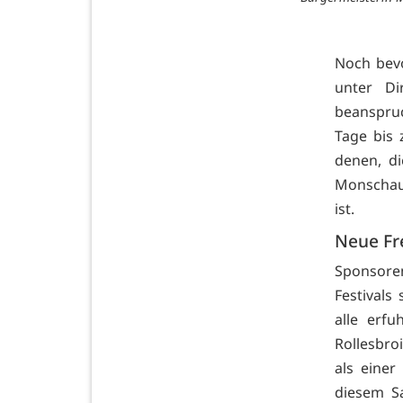
Noch bev
unter Di
beanspru
Tage bis 
denen, di
Monschau j
ist.
Neue Fr
Sponsoren
Festivals
alle erf
Rollesbro
als einer
diesem S