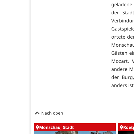
geladene 
der Stad
Verbindu
Gastspie
ortete de
Monschau
Gästen ei
Mozart, 
andere Ma
der Burg,
anders ist
Nach oben
Monschau, Stadt
Roet