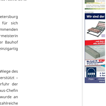
etersburg
 für sich
kommenden
rmeisterin
der Bauhof
einzigartig
 Wiege des
erstützt –
rfuhr der
aus-Chefin
s wurde an
ahlreiche