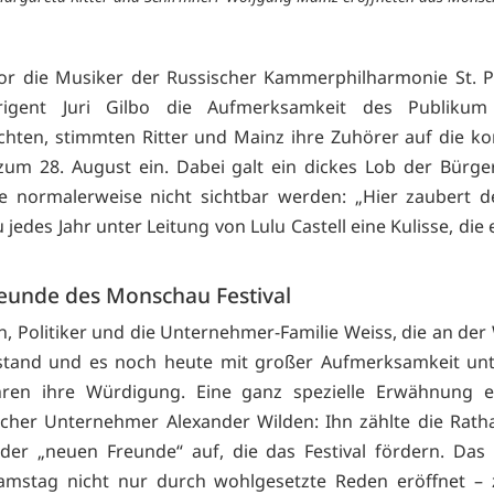
or die Musiker der Russischer Kammerphilharmonie St. P
rigent Juri Gilbo die Aufmerksamkeit des Publikum
chten, stimmten Ritter und Mainz ihre Zuhörer auf die 
zum 28. August ein. Dabei galt ein dickes Lob der Bürge
e normalerweise nicht sichtbar werden: „Hier zaubert 
edes Jahr unter Leitung von Lulu Castell eine Kulisse, die 
eunde des Monschau Festival
, Politiker und die Unternehmer-Familie Weiss, die an der
 stand und es noch heute mit großer Aufmerksamkeit unt
uhren ihre Würdigung. Eine ganz spezielle Erwähnung e
icher Unternehmer Alexander Wilden: Ihn zählte die Rath
 der „neuen Freunde“ auf, die das Festival fördern. Da
amstag nicht nur durch wohlgesetzte Reden eröffnet – z