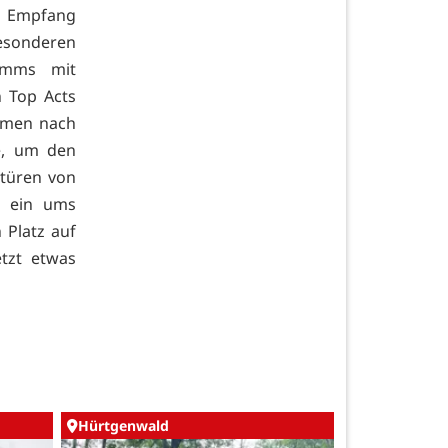
en Empfang
esonderen
ramms mit
 Top Acts
ommen nach
e, um den
rtüren von
n ein ums
 Platz auf
etzt etwas
Hürtgenwald