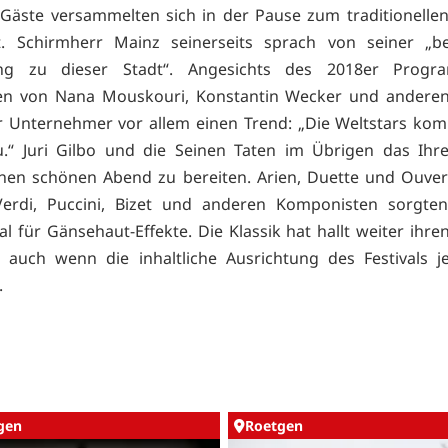
Gäste versammelten sich in der Pause zum traditionell
t. Schirmherr Mainz seinerseits sprach von seiner „b
ng zu dieser Stadt“. Angesichts des 2018er Prog
len von Nana Mouskouri, Konstantin Wecker und anderen
r Unternehmer vor allem einen Trend: „Die Weltstars k
.“ Juri Gilbo und die Seinen Taten im Übrigen das Ihr
nen schönen Abend zu bereiten. Arien, Duette und Ouve
Verdi, Puccini, Bizet und anderen Komponisten sorgte
l für Gänsehaut-Effekte. Die Klassik hat hallt weiter ihren
 auch wenn die inhaltliche Ausrichtung des Festivals j
.
gen
Roetgen