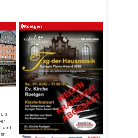
Roetgen
falt
er,
n und
uer