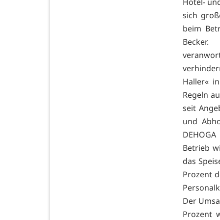
Hotel- un
sich groß
beim Bet
Becker.
veranwor
verhinde
Haller« i
Regeln auf
seit Ange
und Abho
DEHOGA N
Betrieb w
das Speis
Prozent d
Personalk
Der Umsat
Prozent 