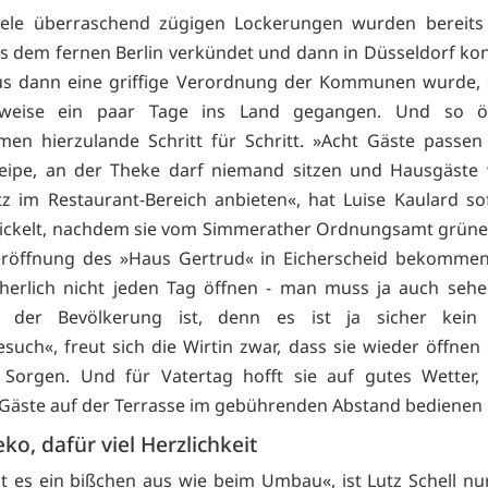
viele überraschend zügigen Lockerungen wurden bereits 
 dem fernen Berlin verkündet und dann in Düsseldorf konk
us dann eine griffige Verordnung der Kommunen wurde, 
lweise ein paar Tage ins Land gegangen. Und so ö
en hierzulande Schritt für Schritt. »Acht Gäste passen 
eipe, an der Theke darf niemand sitzen und Hausgäste 
tz im Restaurant-Bereich anbieten«, hat Luise Kaulard so
ickelt, nachdem sie vom Simmerather Ordnungsamt grünes
eröffnung des »Haus Gertrud« in Eicherscheid bekommen 
herlich nicht jeden Tag öffnen - man muss ja auch sehe
 der Bevölkerung ist, denn es ist ja sicher kein
such«, freut sich die Wirtin zwar, dass sie wieder öffnen 
 Sorgen. Und für Vatertag hofft sie auf gutes Wetter, 
Gäste auf der Terrasse im gebührenden Abstand bedienen
ko, dafür viel Herzlichkeit
ht es ein bißchen aus wie beim Umbau«, ist Lutz Schell nur