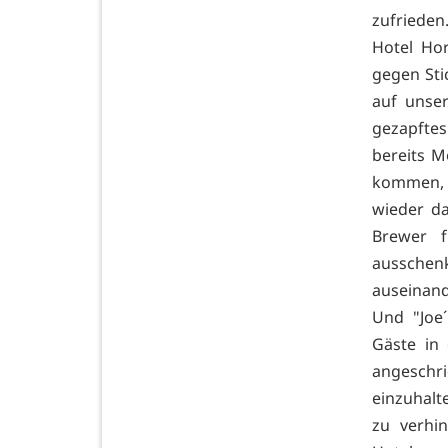
zufrieden
Hotel Ho
gegen Sti
auf unser
gezapftes
bereits M
kommen, 
wieder da
Brewer f
ausschen
auseinand
Und "Joe
Gäste in
angeschri
einzuhalt
zu verhi