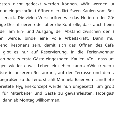
kosten nicht gedeckt werden können. »Wir werden u
nur eingeschränkt öffnen«, erklärt Swen Kaulen vom Bo
ssenack. Die vielen Vorschriften wie das Notieren der G
ige Desinfizieren oder aber die Kontrolle, dass auch bei
 oder am Ein- und Ausgang der Abstand zwischen den 
ten werde, binde eine volle Arbeitskraft. Dann m
hend Resonanz sein, damit sich das Öffnen des Café
k gibt es nur auf Reservierung. In die Ferienwohnu
en bereits erste Gäste eingezogen. Kaulen: »Toll, dass un
gen wieder etwas Leben einziehen kann.« »Wir freuen u
äste in unserem Restaurant, auf der Terrasse und dem 
 begrüßen zu dürfen«, strahlt Manuela Baier vom Landhotel
ereitete Hygienekonzept werde nun umgesetzt, um größ
t für Mitarbeiter und Gäste zu gewährleisten. Hotelgäs
ll dann ab Montag willkommen.