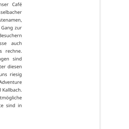
nser Café
sselbacher
ästenamen,
m Gang zur
Besuchern
üsse auch
s rechne.
ngen sind
ter diesen
ns riesig
Adventure
 Kallbach.
tmögliche
te sind in