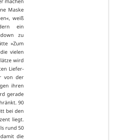
der machen
eine Maske
en«, weiß
dern ein
utdown zu
ätte »Zum
die vielen
Plätze wird
en Liefer-
r von der
gen ihren
ird gerade
hränkt. 90
tt bei den
ent liegt.
ls rund 50
damit die