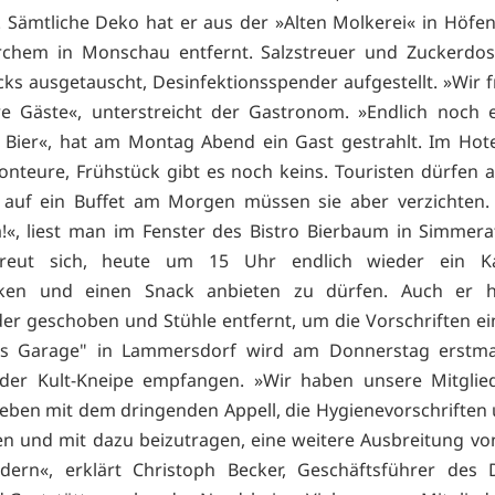
. Sämtliche Deko hat er aus der »Alten Molkerei« in Höf
rchem in Monschau entfernt. Salzstreuer und Zuckerdo
cks ausgetauscht, Desinfektionsspender aufgestellt. »Wir 
e Gäste«, unterstreicht der Gastronom. »Endlich noch 
 Bier«, hat am Montag Abend ein Gast gestrahlt. Im Ho
onteure, Frühstück gibt es noch keins. Touristen dürfen
auf ein Buffet am Morgen müssen sie aber verzichten. 
!«, liest man im Fenster des Bistro Bierbaum in Simmera
reut sich, heute um 15 Uhr endlich wieder ein Ka
ken und einen Snack anbieten zu dürfen. Auch er h
er geschoben und Stühle entfernt, um die Vorschriften ei
´s Garage" in Lammersdorf wird am Donnerstag erstma
 der Kult-Kneipe empfangen. »Wir haben unsere Mitglied
eben mit dem dringenden Appell, die Hygienevorschriften
en und mit dazu beizutragen, eine weitere Ausbreitung vo
ndern«, erklärt Christoph Becker, Geschäftsführer des 