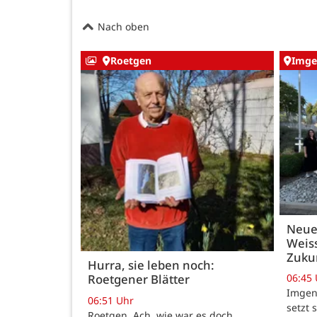
Nach oben
Roetgen
Imge
Neue
Weiss
Zukun
Hurra, sie leben noch:
06:45
Roetgener Blätter
Imgenb
06:51 Uhr
setzt 
Roetgen. Ach, wie war es doch