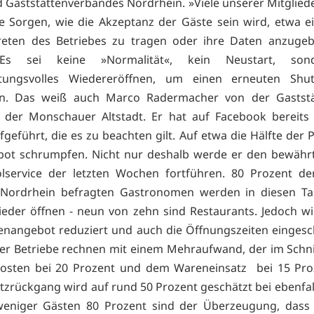
d Gaststättenverbandes Nordrhein. »Viele unserer Mitglie
e Sorgen, wie die Akzeptanz der Gäste sein wird, etwa 
reten des Betriebes zu tragen oder ihre Daten anzugeb
 Es sei keine »Normalität«, kein Neustart, son
tungsvolles Wiedereröffnen, um einen erneuten Sh
rn. Das weiß auch Marco Radermacher von der Gastst
n der Monschauer Altstadt. Er hat auf Facebook bereits 
geführt, die es zu beachten gilt. Auf etwa die Hälfte der 
bot schrumpfen. Nicht nur deshalb werde er den bewährt
lservice der letzten Wochen fortführen. 80 Prozent de
ordrhein befragten Gastronomen werden in diesen Ta
ieder öffnen - neun von zehn sind Restaurants. Jedoch w
enangebot reduziert und auch die Öffnungszeiten eingesc
er Betriebe rechnen mit einem Mehraufwand, der im Schni
osten bei 20 Prozent und dem Wareneinsatz bei 15 Proz
zrückgang wird auf rund 50 Prozent geschätzt bei ebenfal
weniger Gästen 80 Prozent sind der Überzeugung, dass 