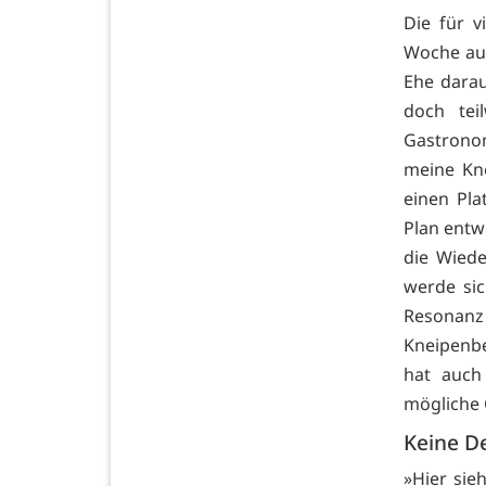
Die für 
Woche aus
Ehe dara
doch tei
Gastronom
meine Kn
einen Pla
Plan entw
die Wied
werde sic
Resonanz
Kneipenbe
hat auch
mögliche 
Keine De
»Hier sie