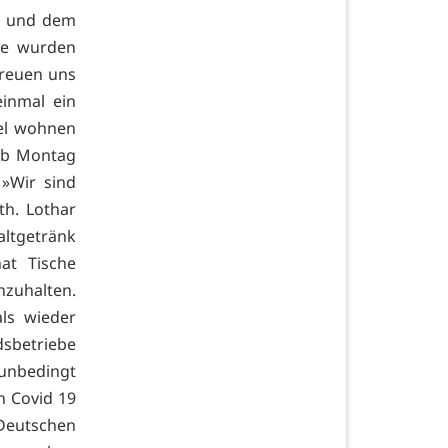
en und dem
se wurden
freuen uns
einmal ein
tel wohnen
 ab Montag
»Wir sind
th. Lothar
ltgetränk
at Tische
nzuhalten.
ls wieder
sbetriebe
 unbedingt
n Covid 19
Deutschen