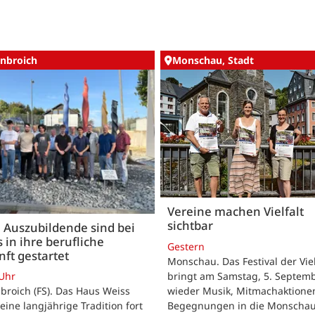
nbroich
Monschau, Stadt
Vereine machen Vielfalt
sichtbar
 Auszubildende sind bei
 in ihre berufliche
Gestern
ft gestartet
Monschau. Das Festival der Viel
bringt am Samstag, 5. Septemb
 Uhr
wieder Musik, Mitmachaktione
roich (FS). Das Haus Weiss
Begegnungen in die Monscha
seine langjährige Tradition fort