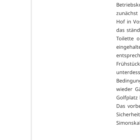
Betriebs
zunächst 
Hof in Vo
das ständ
Toilette
eingehal
entsprec
Frühstüc
unterdess
Bedingun
wieder G
Golfplatz
Das vorb
Sicherhei
Simonska