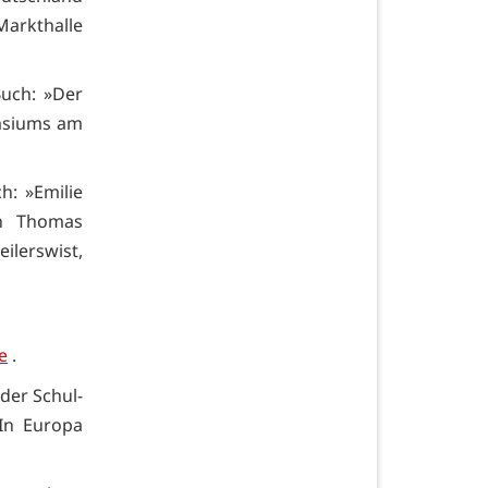
arkthalle
uch: »Der
asiums am
h: »Emilie
on Thomas
lerswist,
e
.
der Schul-
In Europa