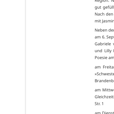
Region. N
gut gefül
Nach den 
mit Jasmi
Neben de
am 6. Sep
Gabriele
und Lill
Poesie am
am Freita
»Schwest
Brandenbe
am Mittwo
Gleichzei
Str. 1
am Dienst