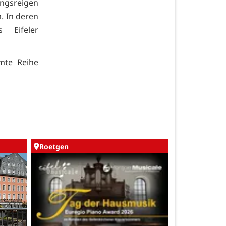
ungsreigen
. In deren
 Eifeler
mte Reihe
Roetgen