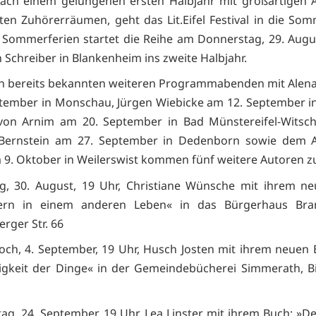
ach einem gelungenen ersten Halbjahr mit großartigen 
lten Zuhörerräumen, geht das Lit.Eifel Festival in die So
Sommerferien startet die Reihe am Donnerstag, 29. Augu
n Schreiber in Blankenheim ins zweite Halbjahr.
n bereits bekannten weiteren Programmabenden mit Alena
tember in Monschau, Jürgen Wiebicke am 12. September i
 von Arnim am 20. September in Bad Münstereifel-Witsch
y Bernstein am 27. September in Dedenborn sowie dem 
 9. Oktober in Weilerswist kommen fünf weitere Autoren zur 
g, 30. August, 19 Uhr, Christiane Wünsche mit ihrem n
ern in einem anderen Leben« in das Bürgerhaus Bra
rger Str. 66
ch, 4. September, 19 Uhr, Husch Josten mit ihrem neuen 
tigkeit der Dinge« in der Gemeindebücherei Simmerath, B
ag, 24. September, 19 Uhr, Lea Linster mit ihrem Buch: »D