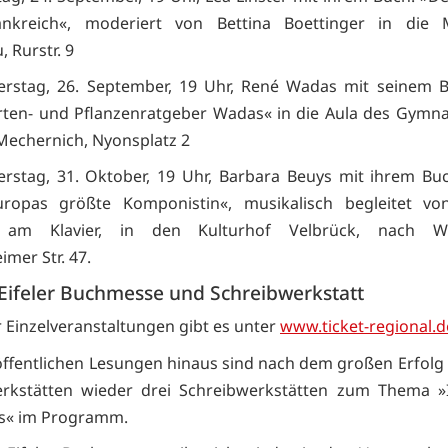
ankreich«, moderiert von Bettina Boettinger in die M
 Rurstr. 9
rstag, 26. September, 19 Uhr, René Wadas mit seinem B
rten- und Pflanzenratgeber Wadas« in die Aula des Gymn
echernich, Nyonsplatz 2
stag, 31. Oktober, 19 Uhr, Barbara Beuys mit ihrem Buc
uropas größte Komponistin«, musikalisch begleitet v
am Klavier, in den Kulturhof Velbrück, nach Wei
mer Str. 47.
 Eifeler Buchmesse und Schreibwerkstatt
r Einzelveranstaltungen gibt es unter
www.ticket-regional.d
öffentlichen Lesungen hinaus sind nach dem großen Erfolg 
erkstätten wieder drei Schreibwerkstätten zum Thema »
s« im Programm.