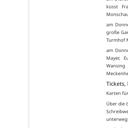
küsst Fr
Monschau,
am Donne
große Ga
Turmhof M
am Donner
Mayer, E
Wansing 
Meckenhei
Tickets,
Karten fü
Über die 
Schreibw
unterweg