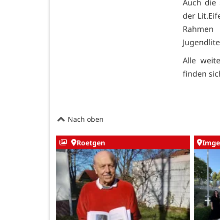
Auch die 
der Lit.E
Rahmen 
Jugendli
Alle wei
finden si
Nach oben
Roetgen
Imge