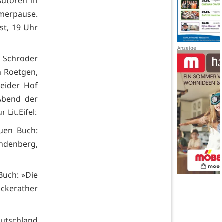
Autoren in
mmerpause.
st, 19 Uhr
 Schröder
n Roetgen,
eider Hof
Abend der
Lit.Eifel:
euen Buch:
ndenberg,
Buch: »Die
ickerather
eutschland