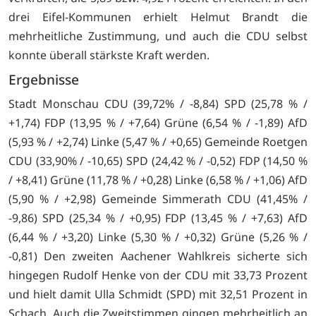
drei Eifel-Kommunen erhielt Helmut Brandt die
mehrheitliche Zustimmung, und auch die CDU selbst
konnte überall stärkste Kraft werden.
Ergebnisse
Stadt Monschau CDU (39,72% / -8,84) SPD (25,78 % /
+1,74) FDP (13,95 % / +7,64) Grüne (6,54 % / -1,89) AfD
(5,93 % / +2,74) Linke (5,47 % / +0,65) Gemeinde Roetgen
CDU (33,90% / -10,65) SPD (24,42 % / -0,52) FDP (14,50 %
/ +8,41) Grüne (11,78 % / +0,28) Linke (6,58 % / +1,06) AfD
(5,90 % / +2,98) Gemeinde Simmerath CDU (41,45% /
-9,86) SPD (25,34 % / +0,95) FDP (13,45 % / +7,63) AfD
(6,44 % / +3,20) Linke (5,30 % / +0,32) Grüne (5,26 % /
-0,81) Den zweiten Aachener Wahlkreis sicherte sich
hingegen Rudolf Henke von der CDU mit 33,73 Prozent
und hielt damit Ulla Schmidt (SPD) mit 32,51 Prozent in
Schach. Auch die Zweitstimmen gingen mehrheitlich an