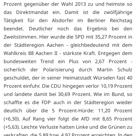
Prozent gegenüber der Wahl 2013 zu und heimste so
das Direktmandat ein. Damit ist die zwölfjährige
Tätigkeit für den Alsdorfer im Berliner Reichstag
beendet. Deutlicher noch das Ergebnis bei den
Zweitstimmen. Hier wurde die SPD mit 35,27 Prozent in
der Städteregion Aachen - gleichbedeutend mit dem
Wahlkreis 88 Aachen II - stärkste Kraft. Entgegen dem
bundesweiten Trend ein Plus von 2,67 Prozent -
sicherlich der Polarisierung durch Martin Schulz
geschuldet, der in seiner Heimatstadt Würselen fast 40
Prozent einfuhr. Die CDU hingegen verlor 10,19 Prozent
und landete damit bei 30,69 Prozent. Wie im Bund, so
schaffte es die FDP auch in der Städteregion wieder
deutlich über die 5 Prozent-Hürde: 11,20 Prozent
(+6,30). Auf Rang vier folgt die AfD mit 8,65 Prozent
(+5,63). Leichte Verluste hatten Linke und die Grünen zu
verkraften, die 5,89 bzw. 4,92 Prozent erreichten. In den