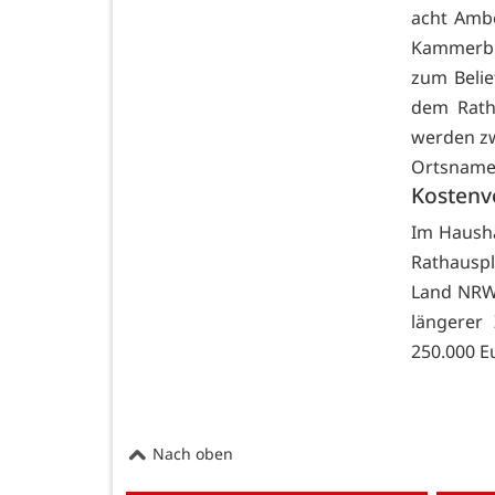
acht Amb
Kammerbr
zum Belie
dem Ratha
werden zw
Ortsnamen
Kostenv
Im Hausha
Rathauspl
Land NRW 
längerer 
250.000 E
Nach oben