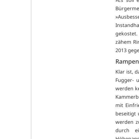
»Es soll
Bürgerme
»Ausbe
Instandh
gekostet.
zähem Rin
2013 gege
Rampen
Klar ist,
Fugger- 
werden ke
Kammerbru
mit Einfr
beseitigt
werden z
durch e
Höhenanpa