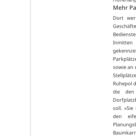
Mehr Pa
Dort wer
Geschäfte
Bedienste
Inmitte
gekennze
Parkplätz
sowie an 
Stellplätz
Ruhepol d
die den
Dorfplat
soll. »Si
den eife
Planungs
Baumkarre