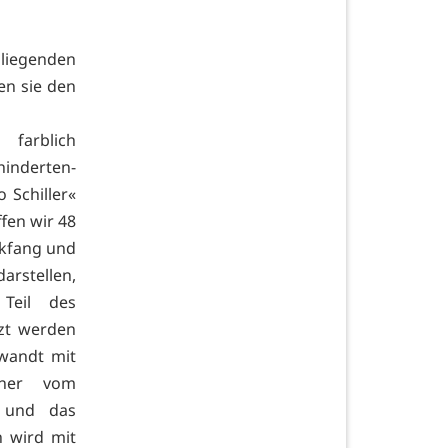
liegenden
en sie den
farblich
inderten-
 Schiller«
fen wir 48
ickfang und
arstellen,
Teil des
zt werden
rwandt mit
stner vom
e und das
h wird mit