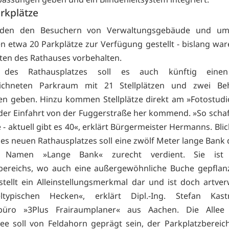
rkplätze
den den Besuchern von Verwaltungsgebäude und um
n etwa 20 Parkplätze zur Verfügung gestellt - bislang war
ten des Rathauses vorbehalten.
n des Rathausplatzes soll es auch künftig einen 
ichneten Parkraum mit 21 Stellplätzen und zwei Beh
en geben. Hinzu kommen Stellplätze direkt am »Fotostudio
der Einfahrt von der Fuggerstraße her kommend. »So schaf
e - aktuell gibt es 40«, erklärt Bürgermeister Hermanns. Bl
es neuen Rathausplatzes soll eine zwölf Meter lange Bank d
 Namen »Lange Bank« zurecht verdient. Sie ist 
zbereichs, wo auch eine außergewöhnliche Buche gepflan
e stellt ein Alleinstellungsmerkmal dar und ist doch artve
ltypischen Hecken«, erklärt Dipl.-Ing. Stefan Ka
büro »3Plus Frairaumplaner« aus Aachen. Die Alle
e soll von Feldahorn geprägt sein, der Parkplatzbereic