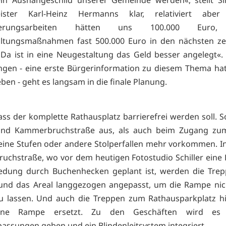
 ein Aushängeschild unserer Gemeinde werden«, stellt S
ister Karl-Heinz Hermanns klar, relativiert aber 
sserungsarbeiten hätten uns 100.000 Euro, 
altungsmaßnahmen fast 500.000 Euro in den nächsten ze
 Da ist in eine Neugestaltung das Geld besser angelegt«
gen - eine erste Bürgerinformation zu diesem Thema ha
ben - geht es langsam in die finale Planung.
 dass der komplette Rathausplatz barrierefrei werden soll. 
und Kammerbruchstraße aus, als auch beim Zugang zu
ine Stufen oder andere Stolperfallen mehr vorkommen. I
chstraße, wo vor dem heutigen Fotostudio Schiller eine
iedung durch Buchenhecken geplant ist, werden die Tre
 und das Areal langgezogen angepasst, um die Rampe nich
u lassen. Und auch die Treppen zum Rathausparkplatz h
ine Rampe ersetzt. Zu den Geschäften wird es e
ssungen geben und ein Blindenleitsystem integriert.