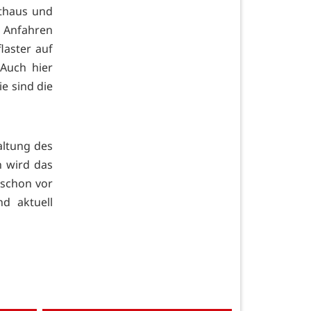
thaus und
 Anfahren
laster auf
 Auch hier
e sind die
altung des
n wird das
 schon vor
nd aktuell