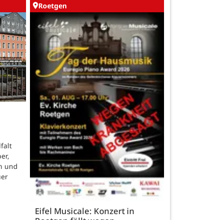
Roetgen
falt
er,
n und
uer
Eifel Musicale: Konzert in