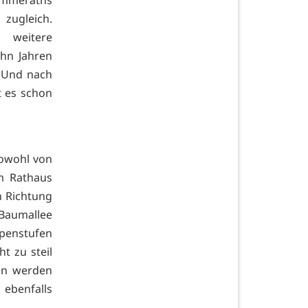
immeraths
zugleich.
weitere
hn Jahren
. Und nach
t es schon
Sowohl von
m Rathaus
n Richtung
 Baumallee
ppenstufen
t zu steil
in werden
benfalls