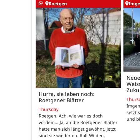
Roetgen
Imge
Neue
Weiss
Zukun
Hurra, sie leben noch:
Thurs
Roetgener Blätter
Imgenb
Thursday
setzt 
Roetgen. Ach, wie war es doch
und b
vordem... Ja, an die Roetgener Blätter
hatte man sich längst gewöhnt. Jetzt
sind sie wieder da. Rolf Wilden,