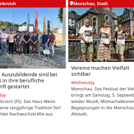
nbroich
Monschau, Stadt
Vereine machen Vielfalt
sichtbar
 Auszubildende sind bei
 in ihre berufliche
Wednesday
ft gestartet
Monschau. Das Festival der Viel
bringt am Samstag, 5. Septemb
day
wieder Musik, Mitmachaktione
roich (FS). Das Haus Weiss
Begegnungen in die Monscha
seine langjährige Tradition fort
Altstadt.
ildet Nachwuchskräfte aus.