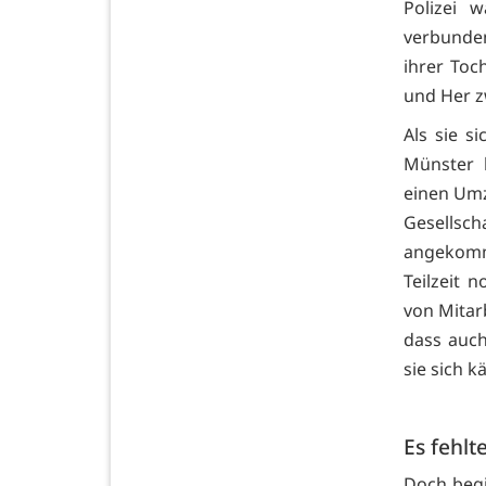
Polizei 
verbunden
ihrer Toc
und Her z
Als sie s
Münster 
einen Umz
Gesellsch
angekomm
Teilzeit 
von Mitar
dass auch 
sie sich k
Es fehlte
Doch begi