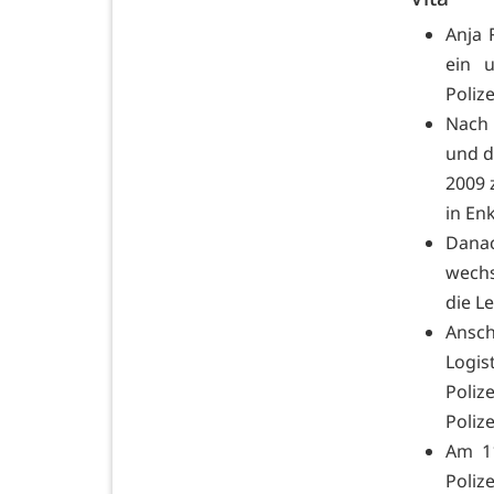
Anja 
ein 
Polize
Nach 
und d
2009 
in En
Danac
wechs
die L
Ansch
Logi
Poli
Poliz
Am 11
Poliz