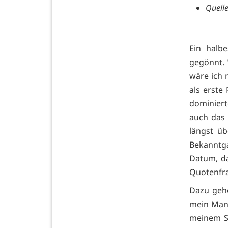
Quelle
Ein halb
gegönnt. 
wäre ich n
als erste
dominiert
auch das 
längst üb
Bekanntga
Datum, da
Quotenfrau
Dazu gehö
mein Mann
meinem St