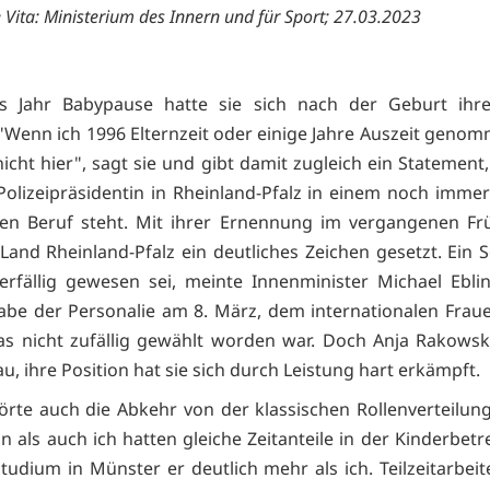
 Vita: Ministerium des Innern und für Sport; 27.03.2023
es Jahr Babypause hatte sie sich nach der Geburt ihre
"Wenn ich 1996 Elternzeit oder einige Jahre Auszeit genom
icht hier", sagt sie und gibt damit zugleich ein Statement
 Polizeipräsidentin in Rheinland-Pfalz in einem noch imme
en Beruf steht. Mit ihrer Ernennung im vergangenen Fr
Land Rheinland-Pfalz ein deutliches Zeichen gesetzt. Ein Sc
erfällig gewesen sei, meinte Innenminister Michael Ebli
be der Personalie am 8. März, dem internationalen Fraue
s nicht zufällig gewählt worden war. Doch Anja Rakowski
, ihre Position hat sie sich durch Leistung hart erkämpft.
rte auch die Abkehr von der klassischen Rollenverteilun
 als auch ich hatten gleiche Zeitanteile in der Kinderbetr
udium in Münster er deutlich mehr als ich. Teilzeitarbeit