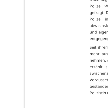
Polizei. 
gefragt. 
Polizei 
abwechslu
und eigen
entgege
Seit ihre
mehr aus
nehmen. »
erzählt 
zwischen
Vorausse
bestande
Polizisti