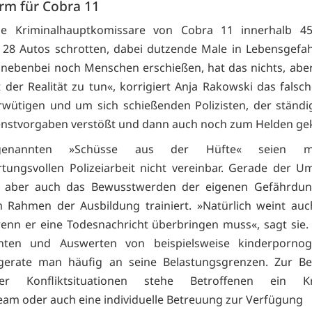
arm für Cobra 11
e Kriminalhauptkomissare von Cobra 11 innerhalb 4
 28 Autos schrotten, dabei dutzende Male in Lebensgefa
nebenbei noch Menschen erschießen, hat das nichts, abe
t der Realität zu tun«, korrigiert Anja Rakowski das falsch
wütigen und um sich schießenden Polizisten, der ständ
nstvorgaben verstößt und dann auch noch zum Helden gek
genannten »Schüsse aus der Hüfte« seien mi
tungsvollen Polizeiarbeit nicht vereinbar. Gerade der 
 aber auch das Bewusstwerden der eigenen Gefährdu
im Rahmen der Ausbildung trainiert. »Natürlich weint au
 wenn er eine Todesnachricht überbringen muss«, sagt sie
hten und Auswerten von beispielsweise kinderpornog
 gerate man häufig an seine Belastungsgrenzen. Zur Be
her Konfliktsituationen stehe Betroffenen ein Kri
eam oder auch eine individuelle Betreuung zur Verfügung