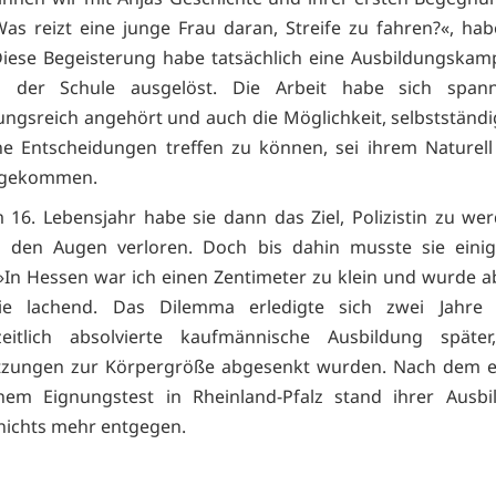
»Was reizt eine junge Frau daran, Streife zu fahren?«, hab
Diese Begeisterung habe tatsächlich eine Ausbildungska
in der Schule ausgelöst. Die Arbeit habe sich spa
ngsreich angehört und auch die Möglichkeit, selbstständi
e Entscheidungen treffen zu können, sei ihrem Naturel
ngekommen.
m 16. Lebensjahr habe sie dann das Ziel, Polizistin zu wer
 den Augen verloren. Doch bis dahin musste sie eini
In Hessen war ich einen Zentimeter zu klein und wurde a
sie lachend. Das Dilemma erledigte sich zwei Jahre
zeitlich absolvierte kaufmännische Ausbildung später
tzungen zur Körpergröße abgesenkt wurden. Nach dem er
nem Eignungstest in Rheinland-Pfalz stand ihrer Ausbi
n nichts mehr entgegen.