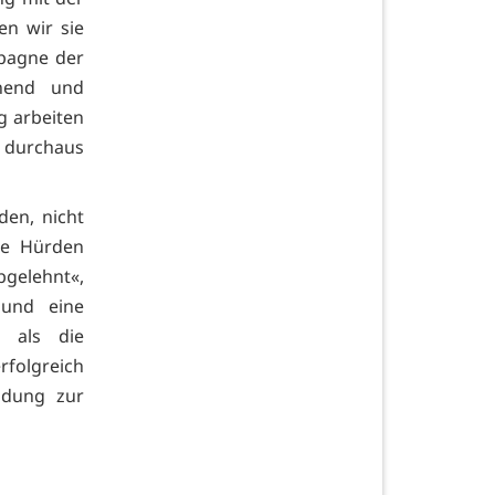
en wir sie
mpagne der
nnend und
g arbeiten
l durchaus
den, nicht
ge Hürden
bgelehnt«,
 und eine
, als die
folgreich
ldung zur