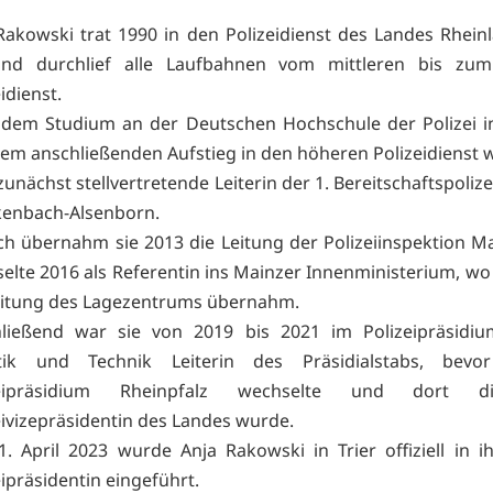
Rakowski trat 1990 in den Polizeidienst des Landes Rheinl
und durchlief alle Laufbahnen vom mittleren bis zu
idienst.
dem Studium an der Deutschen Hochschule der Polizei i
em anschließenden Aufstieg in den höheren Polizeidienst wa
zunächst stellvertretende Leiterin der 1. Bereitschaftspoliz
kenbach-Alsenborn.
h übernahm sie 2013 die Leitung der Polizeiinspektion M
elte 2016 als Referentin ins Mainzer Innenministerium, wo 
eitung des Lagezentrums übernahm.
ließend war sie von 2019 bis 2021 im Polizeipräsidium
stik und Technik Leiterin des Präsidialstabs, bevo
zeipräsidium Rheinpfalz wechselte und dort d
eivizepräsidentin des Landes wurde.
. April 2023 wurde Anja Rakowski in Trier offiziell in i
eipräsidentin eingeführt.