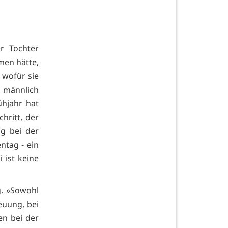
r Tochter
men hätte,
, wofür sie
r männlich
ühjahr hat
hritt, der
ng bei der
ntag - ein
 ist keine
g. »Sowohl
euung, bei
en bei der