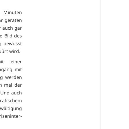
5 Minuten
hr geraten
r auch gar
e Bild des
ig bewusst
ürt wird.
t einer
Umgang mit
ng werden
ch mal der
. Und auch
rafischem
wältigung
seninter-