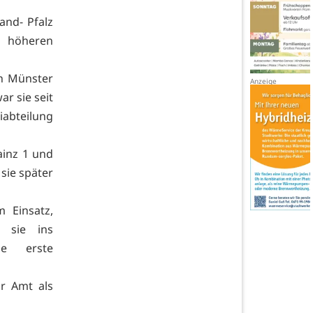
and- Pfalz
m höheren
n Münster
r sie seit
eiabteilung
ainz 1 und
sie später
 Einsatz,
r sie ins
ie erste
hr Amt als