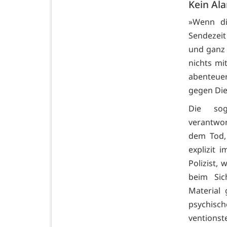
Kein Al
»Wenn di
Sendezeit
und ganz 
nichts mi
abenteuer
gegen Die
Die so
verantwor
dem Tod,
explizit 
Polizist,
beim Sic
Material
psychisc
ventionst