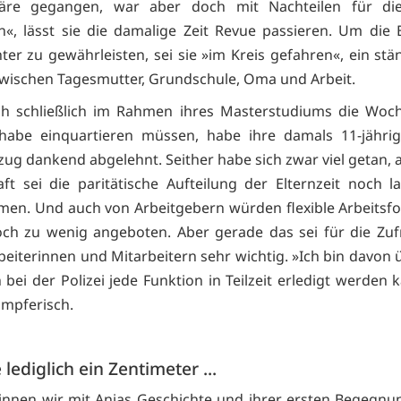
wäre gegangen, war aber doch mit Nachteilen für die
«, lässt sie die damalige Zeit Revue passieren. Um die
hter zu gewährleisten, sei sie »im Kreis gefahren«, ein stä
wischen Tagesmutter, Grundschule, Oma und Arbeit.
ich schließlich im Rahmen ihres Masterstudiums die Woc
habe einquartieren müssen, habe ihre damals 11-jährig
ug dankend abgelehnt. Seither habe sich zwar viel getan, a
aft sei die paritätische Aufteilung der Elternzeit noch l
en. Und auch von Arbeitgebern würden flexible Arbeitsf
noch zu wenig angeboten. Aber gerade das sei für die Zuf
beiterinnen und Mitarbeitern sehr wichtig. »Ich bin davon 
bei der Polizei jede Funktion in Teilzeit erledigt werden 
ämpferisch.
 lediglich ein Zentimeter ...
nnen wir mit Anjas Geschichte und ihrer ersten Begegnu