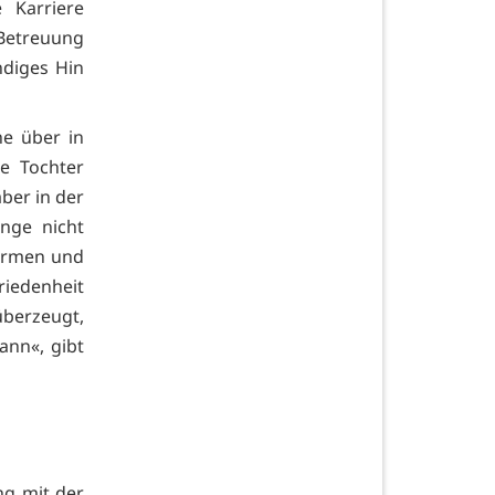
 Karriere
 Betreuung
ndiges Hin
he über in
e Tochter
ber in der
ange nicht
ormen und
riedenheit
überzeugt,
kann«, gibt
ng mit der