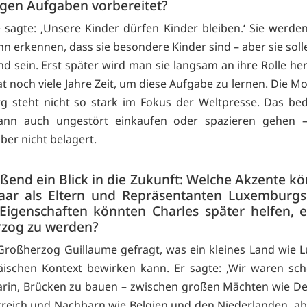
igen Aufgaben vorbereitet?
 sagte: ‚Unsere Kinder dürfen Kinder bleiben.‘ Sie werden
n erkennen, dass sie besondere Kinder sind – aber sie solle
ind sein. Erst später wird man sie langsam an ihre Rolle he
t noch viele Jahre Zeit, um diese Aufgabe zu lernen. Die M
 steht nicht so stark im Fokus der Weltpresse. Das bed
kann auch ungestört einkaufen oder spazieren gehen –
ber nicht belagert.
ßend ein Blick in die Zukunft: Welche Akzente k
aar als Eltern und Repräsentanten Luxemburgs
Eigenschaften könnten Charles später helfen, e
zog zu werden?
Großherzog Guillaume gefragt, was ein kleines Land wie
äischen Kontext bewirken kann. Er sagte: ‚Wir waren sc
arin, Brücken zu bauen – zwischen großen Mächten wie D
reich und Nachbarn wie Belgien und den Niederlanden, ab