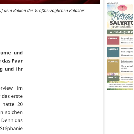
uf dem Balkon des Großherzoglichen Palastes.
laume und
 das Paar
g und ihr
erview im
 das erste
 hatte 20
n solchen
. Denn das
 Stéphanie