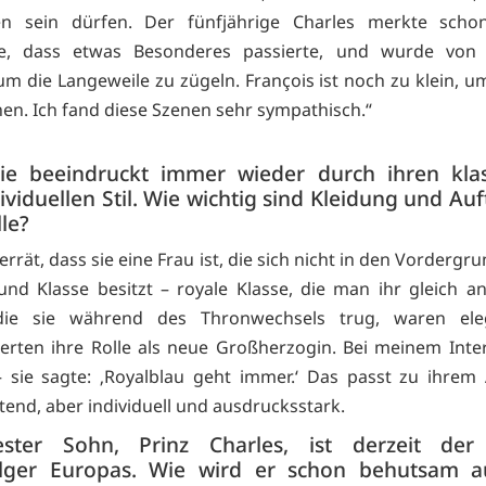
n sein dürfen. Der fünfjährige Charles merkte scho
e, dass etwas Besonderes passierte, und wurde vo
um die Langeweile zu zügeln. François ist noch zu klein, um
hen. Ich fand diese Szenen sehr sympathisch.“
ie beeindruckt immer wieder durch ihren klas
ividuellen Stil. Wie wichtig sind Kleidung und Auf
lle?
errät, dass sie eine Frau ist, die sich nicht in den Vordergr
 und Klasse besitzt – royale Klasse, die man ihr gleich ans
 die sie während des Thronwechsels trug, waren el
rten ihre Rolle als neue Großherzogin. Bei meinem Inte
– sie sagte: ‚Royalblau geht immer.‘ Das passt zu ihrem 
tend, aber individuell und ausdrucksstark.
ester Sohn, Prinz Charles, ist derzeit der
lger Europas. Wie wird er schon behutsam a