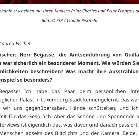
anie erscheinen mit ihren Kindern Prinz Charles und Prinz François a
Bild: © SIP / Claude Piscitelli
 Andrea Fischer
ischer: Herr Begasse, die Amtseinführung von Guil
e war sicherlich ein besonderer Moment. Wie würden Sie
önlichkeiten beschreiben? Was macht ihre Ausstrahlun
spiel so besonders?
Begasse: Ich habe das Paar beim persönlichen Int
glichen Palast in Luxemburg-Stadt kennengelernt. Das war
s wir uns gegenübersaßen, Hände schüttelten, und ich
Zeit für das Gespräch. Aber das Schöne und Spannende a
terviews ist eigentlich das, was davor und danach passiert
 Menschen abseits des Blitzlichts und der Kamera. Beide,