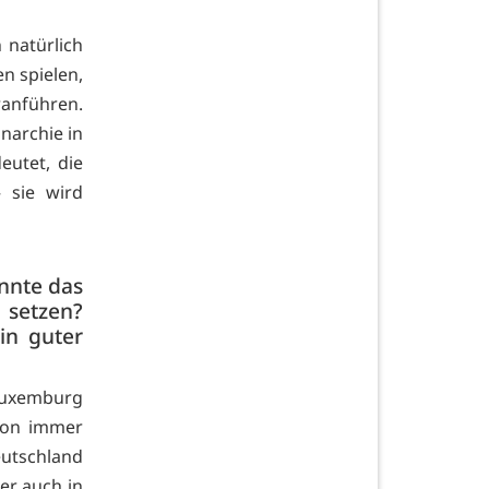
 natürlich
n spielen,
ranführen.
onarchie in
eutet, die
 sie wird
önnte das
 setzen?
in guter
 Luxemburg
hon immer
eutschland
er auch in