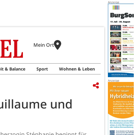
Mein Ort
it & Balance
Sport
Wohnen & Leben
Guillaume und
herzogin Stéphanie beginnt für