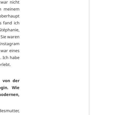
zwar nicht
ch meinem
oberhaupt
s fand ich
Stéphanie,
. Sie waren
 Instagram
 war eines
. Ich habe
rlebt.
– von der
ogin. Wie
odernen,
esmutter,