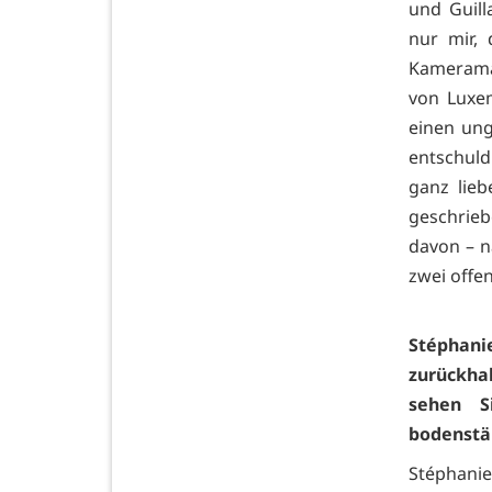
und Guill
nur mir,
Kamerama
von Luxem
einen ung
entschuldi
ganz lieb
geschrieb
davon – n
zwei offe
Stéphani
zurückha
sehen S
bodenstä
Stéphani