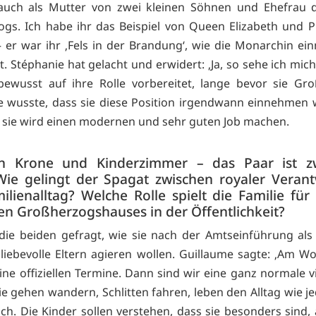
auch als Mutter von zwei kleinen Söhnen und Ehefrau 
gs. Ich habe ihr das Beispiel von Queen Elizabeth und Pr
 er war ihr ‚Fels in der Brandung‘, wie die Monarchin ein
. Stéphanie hat gelacht und erwidert: ‚Ja, so sehe ich mich
bewusst auf ihre Rolle vorbereitet, lange bevor sie Gr
e wusste, dass sie diese Position irgendwann einnehmen 
r, sie wird einen modernen und sehr guten Job machen.
n Krone und Kinderzimmer – das Paar ist z
 Wie gelingt der Spagat zwischen royaler Veran
lienalltag? Welche Rolle spielt die Familie für
en Großherzogshauses in der Öffentlichkeit?
die beiden gefragt, wie sie nach der Amtseinführung als 
liebevolle Eltern agieren wollen. Guillaume sagte: ‚Am 
eine offiziellen Termine. Dann sind wir eine ganz normale v
Sie gehen wandern, Schlitten fahren, leben den Alltag wie 
uch. Die Kinder sollen verstehen, dass sie besonders sind, 