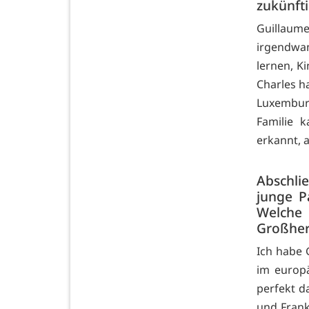
zukünft
Guillaume
irgendwan
lernen, K
Charles ha
Luxemburg
Familie 
erkannt, a
Abschlie
junge P
Welche 
Großher
Ich habe 
im europ
perfekt d
und Frank