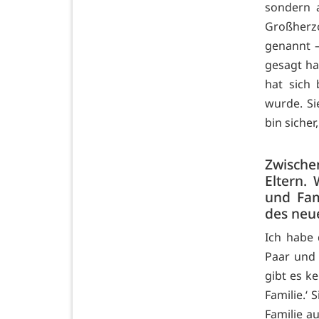
sondern 
Großherzo
genannt –
gesagt hat
hat sich 
wurde. Si
bin siche
Zwische
Eltern.
und Fami
des neu
Ich habe 
Paar und 
gibt es k
Familie.‘ 
Familie a