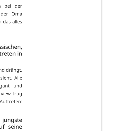
n bei der
n der Oma
 das alles
sischen,
treten in
und drängt,
ieht. Alle
egant und
rview trug
Auftreten:
 jüngste
uf seine