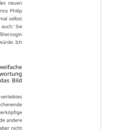
des neuen
inz Philip
mal selbst
 auch.‘ Sie
oßherzogin
würde. Ich
weifache
twortung
 das Bild
verliebtes
Wochenende
ierköpfige
jede andere
aber nicht