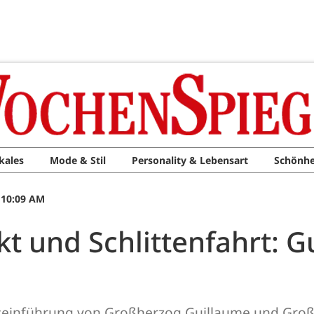
kales
Mode & Stil
Personality & Lebensart
Schönhe
 10:09 AM
kt und Schlittenfahrt: 
tseinführung von Großherzog Guillaume und Groß