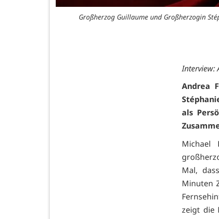
Großherzog Guillaume und Großherzogin Stéph
Interview:
Andrea F
Stéphani
als Pers
Zusammen
Michael 
großherzo
Mal, das
Minuten 
Fernsehin
zeigt die