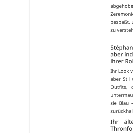
abgehobe
Zeremoni
bespaßt, 
zu verste
Stéphan
aber ind
ihrer Ro
Ihr Look v
aber Stil
Outfits,
untermaue
sie Blau 
zurückhal
Ihr ält
Thronfo