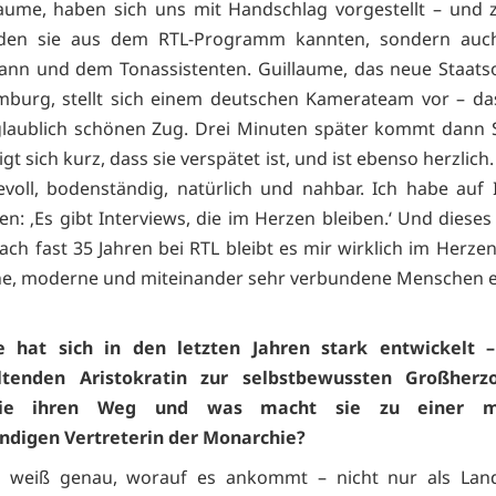
aume, haben sich uns mit Handschlag vorgestellt – und 
 den sie aus dem RTL-Programm kannten, sondern au
nn und dem Tonassistenten. Guillaume, das neue Staats
burg, stellt sich einem deutschen Kamerateam vor – da
laublich schönen Zug. Drei Minuten später kommt dann 
gt sich kurz, dass sie verspätet ist, und ist ebenso herzlich
evoll, bodenständig, natürlich und nahbar. Ich habe auf
en: ‚Es gibt Interviews, die im Herzen bleiben.‘ Und dieses
ach fast 35 Jahren bei RTL bleibt es mir wirklich im Herzen
ne, moderne und miteinander sehr verbundene Menschen e
e hat sich in den letzten Jahren stark entwickelt 
ltenden Aristokratin zur selbstbewussten Großherz
ie ihren Weg und was macht sie zu einer m
ndigen Vertreterin der Monarchie?
e weiß genau, worauf es ankommt – nicht nur als Land