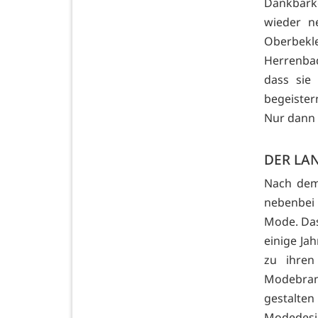
Dankbark
wieder n
Oberbekle
Herrenbad
dass sie
begeister
Nur dann 
DER LA
Nach dem 
nebenbei 
Mode. Das 
einige Ja
zu ihren
Modebranc
gestalte
Modedesign