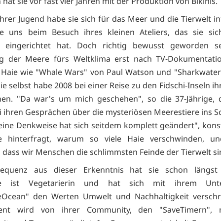
at sie vor fast vier Jahren mit der Produktion von Bikinis.
hrer Jugend habe sie sich für das Meer und die Tierwelt in
ie uns beim Besuch ihres kleinen Ateliers, das sie sic
eingerichtet hat. Doch richtig bewusst geworden se
g der Meere fürs Weltklima erst nach TV-Dokumentati
 Haie wie "Whale Wars" von Paul Watson und "Sharkwater
ie selbst habe 2008 bei einer Reise zu den Fidschi-Inseln i
hen. "Da war's um mich geschehen", so die 37-Jährige, 
i ihren Gesprächen über die mysteriösen Meerestiere ins
eine Denkweise hat sich seitdem komplett geändert", konsta
e hinterfragt, warum so viele Haie verschwinden, u
 dass wir Menschen die schlimmsten Feinde der Tierwelt si
equenz aus dieser Erkenntnis hat sie schon längst
le ist Vegetarierin und hat sich mit ihrem Unt
eOcean" den Werten Umwelt und Nachhaltigkeit verschri
nt wird von ihrer Community, den "SaveTimern", m