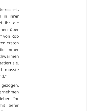
teressiert,
h in ihrer
i ihr die
onen über
" von Rob
hren ersten
die immer
 Schwärmen
tiert sie.
nd musste
nd."
 gezogen.
ernehmen
eben. Ihr
it tiefer