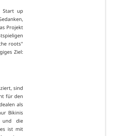
 Start up
Gedanken,
as Projekt
spieligen
the roots"
giges Ziel:
iert, sind
nt für den
dealen als
ur Bikinis
 und die
s ist mit