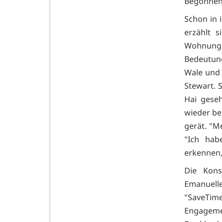
Begonnen h
Schon in i
erzählt s
Wohnung 
Bedeutun
Wale und
Stewart. S
Hai gese
wieder be
gerät. "M
"Ich hab
erkennen,
Die Kons
Emanuel
"SaveTim
Engageme