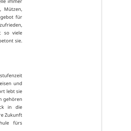
lle immer
, Mützen,
ngebot für
zufrieden,
 so viele
etont sie.
stufenzeit
Reisen und
rt lebt sie
en gehören
ck in die
re Zukunft
hule fürs