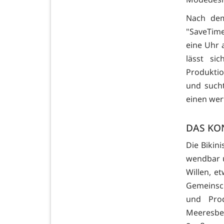
Nach dem
"SaveTim
eine Uhr 
lässt si
Produktio
und sucht 
einen wer
DAS KO
Die Bikin
wendbar u
Willen, e
Gemeinsch
und Pro
Meeresbe