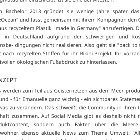
 Bachelor 2013 gründet sie wenige Jahre später das
eOcean" und fasst gemeinsam mit ihrem Kompagnon den 
aus recyceltem Plastik "made in Germany" anzufertigen. D
ch in Deutschland aufgrund der schwierigen und kost
nsbe- dingungen nicht realisieren. Also geht sie "back to 
nach recycelten Stoffen für ihr Bikini-Projekt. Ihr vorran
tvollen ökologischen Fußabdruck zu hinterlassen.
NZEPT
is werden zum Teil aus Geisternetzen aus dem Meer produz
nd - für Emanuelle ganz wichtig - ein sichtbares Stateme
twas zu verändern. Das schweißt die Community in ihren I
aft zusammen. Auf Social Media gibt es deshalb nicht n
duktcontent, sondern auch Fakten über die Meere
wohner, ebenso aktuelle News zum Thema Umwelt. "Alle