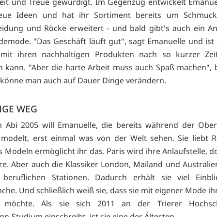
eit und Treue gewürdigt. Im Gegenzug entwickelt Emanue
eue Ideen und hat ihr Sortiment bereits um Schmuck
idung und Röcke erweitert - und bald gibt's auch ein A
emode. "Das Geschäft läuft gut", sagt Emanuelle und ist 
 mit ihren nachhaltigen Produkten nach so kurzer Zeit
n kann. "Aber die harte Arbeit muss auch Spaß machen", b
könne man auch auf Dauer Dinge verändern.
NGE WEG
Abi 2005 will Emanuelle, die bereits während der Ober
modelt, erst einmal was von der Welt sehen. Sie liebt 
Modeln ermöglicht ihr das. Paris wird ihre Anlaufstelle, do
hre. Aber auch die Klassiker London, Mailand und Australi
 beruflichen Stationen. Dadurch erhält sie viel Einbli
he. Und schließlich weiß sie, dass sie mit eigener Mode ih
n möchte. Als sie sich 2011 an der Trierer Hochsc
-Studium einschreibt, ist sie eine der Ältesten.