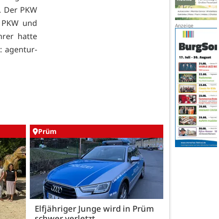
e. Der PKW
n PKW und
hrer hatte
: agentur-
Prüm
Elfjähriger Junge wird in Prüm
schwer verletzt