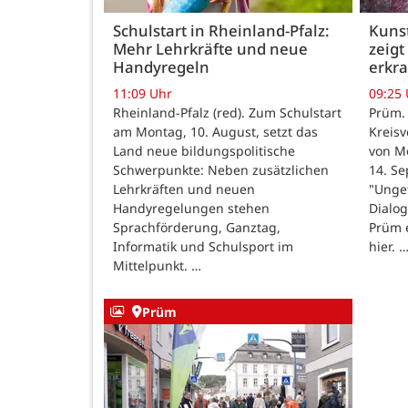
Schulstart in Rheinland-Pfalz:
Kunst
Mehr Lehrkräfte und neue
zeigt
Handyregeln
erkr
11:09 Uhr
09:25
Rheinland-Pfalz (red). Zum Schulstart
Prüm.
am Montag, 10. August, setzt das
Kreisv
Land neue bildungspolitische
von Mo
Schwerpunkte: Neben zusätzlichen
14. Se
Lehrkräften und neuen
"Ungef
Handyregelungen stehen
Dialog
Sprachförderung, Ganztag,
Prüm e
Informatik und Schulsport im
hier. 
Mittelpunkt. …
Prüm