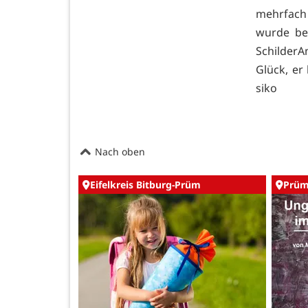
mehrfach 
wurde be
SchilderA
Glück, er
siko
Nach oben
Eifelkreis Bitburg-Prüm
Prü