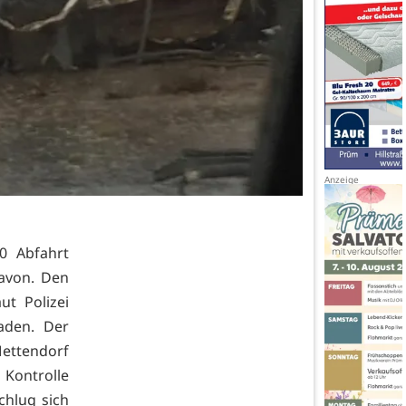
0 Abfahrt
avon. Den
ut Polizei
aden. Der
Mettendorf
Kontrolle
chlug sich