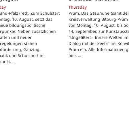
day
Thursday
and-Pfalz (red). Zum Schulstart
Prüm. Das Gesundheitsamt de
tag, 10. August, setzt das
Kreisverwaltung Bitburg-Prüm 
eue bildungspolitische
von Montag, 10. August, bis So
rpunkte: Neben zusätzlichen
14. September, zur Kunstausst
räften und neuen
"Ungefiltert - Innere Welten im
regelungen stehen
Dialog mit der Seele" ins Konvik
hförderung, Ganztag,
Prüm ein. Alle Informationen g
atik und Schulsport im
hier. …
punkt. …