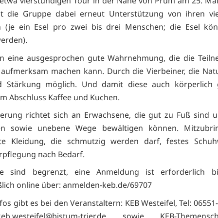
 etwa vierstündigen Tour in der Nähe von Prüm am 25. Ma
lt die Gruppe dabei erneut Unterstützung von ihren vie
n (je ein Esel pro zwei bis drei Menschen; die Esel kö
werden).
en eine ausgesprochen gute Wahrnehmung, die die Teil
s aufmerksam machen kann. Durch die Vierbeiner, die Nat
rd Stärkung möglich. Und damit diese auch körperlich g
m Abschluss Kaffee und Kuchen.
rung richtet sich an Erwachsene, die gut zu Fuß sind u
en sowie unebene Wege bewältigen können. Mitzubri
ste Kleidung, die schmutzig werden darf, festes Schu
rpflegung nach Bedarf.
ze sind begrenzt, eine Anmeldung ist erforderlich b
ßlich online über: anmelden-keb.de/69707
os gibt es bei den Veranstaltern: KEB Westeifel, Tel: 06551
eb.westeifel@bistum-trier.de sowie KEB-Themensch