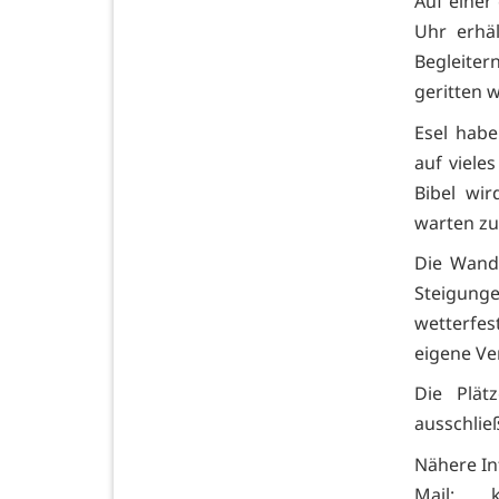
Auf einer
Uhr erhä
Begleiter
geritten 
Esel hab
auf viele
Bibel wi
warten zu
Die Wande
Steigung
wetterfe
eigene Ve
Die Plät
ausschlie
Nähere Inf
Mail: k