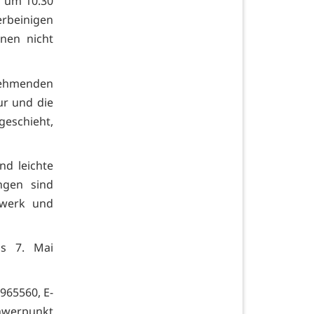
i um 10.30
rbeinigen
nnen nicht
nehmenden
ur und die
eschieht,
nd leichte
ngen sind
hwerk und
is 7. Mai
-965560, E-
werpunkt