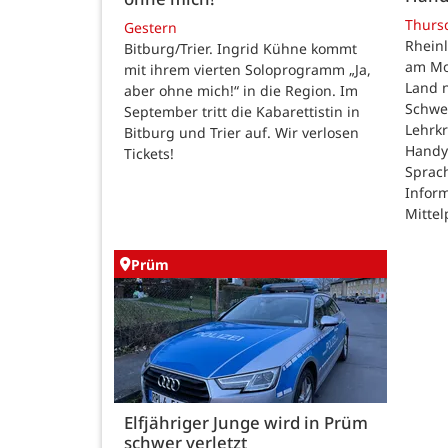
Thurs
Gestern
Rheinl
Bitburg/Trier. Ingrid Kühne kommt
am Mon
mit ihrem vierten Soloprogramm „Ja,
Land n
aber ohne mich!“ in die Region. Im
Schwe
September tritt die Kabarettistin in
Lehrk
Bitburg und Trier auf. Wir verlosen
Handy
Tickets!
Sprac
Inform
Mittel
Prüm
Elfjähriger Junge wird in Prüm
schwer verletzt