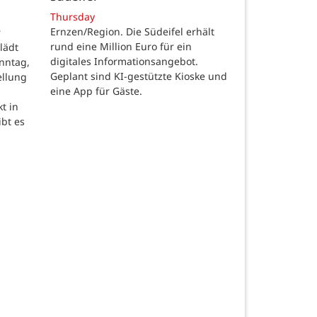
Thursday
Ernzen/Region. Die Südeifel erhält
r
rund eine Million Euro für ein
lädt
digitales Informationsangebot.
nntag,
Geplant sind KI-gestützte Kioske und
ellung
eine App für Gäste.
t in
ibt es