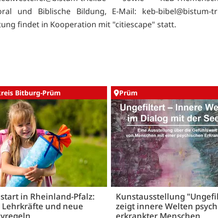
oral und Biblische Bildung, E-Mail: keb-bibel@bistum-tr
ung findet in Kooperation mit "citiescape" statt.
kreis Bitburg-Prüm
Prüm
start in Rheinland-Pfalz:
Kunstausstellung "Ungefil
 Lehrkräfte und neue
zeigt innere Welten psych
yregeln
erkrankter Menschen