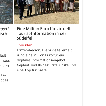
Eine Million Euro für virtuelle
tert"
Tourist-Information in der
isch
Südeifel
Thursday
Ernzen/Region. Die Südeifel erhält
r
rund eine Million Euro für ein
lädt
digitales Informationsangebot.
nntag,
Geplant sind KI-gestützte Kioske und
ellung
eine App für Gäste.
t in
ibt es