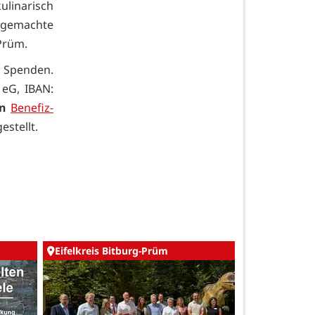
ulinarisch
sgemachte
Prüm.
e Spenden.
 eG, IBAN:
an
Benefiz-
stellt.
Eifelkreis Bitburg-Prüm