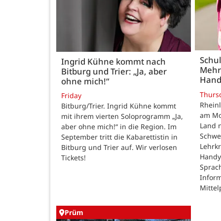
Schul
Ingrid Kühne kommt nach
Mehr
Bitburg und Trier: „Ja, aber
Hand
ohne mich!“
Thurs
Friday
Rheinl
Bitburg/Trier. Ingrid Kühne kommt
am Mon
mit ihrem vierten Soloprogramm „Ja,
Land n
aber ohne mich!“ in die Region. Im
Schwe
September tritt die Kabarettistin in
Lehrk
Bitburg und Trier auf. Wir verlosen
Handy
Tickets!
Sprac
Inform
Mittel
Prüm