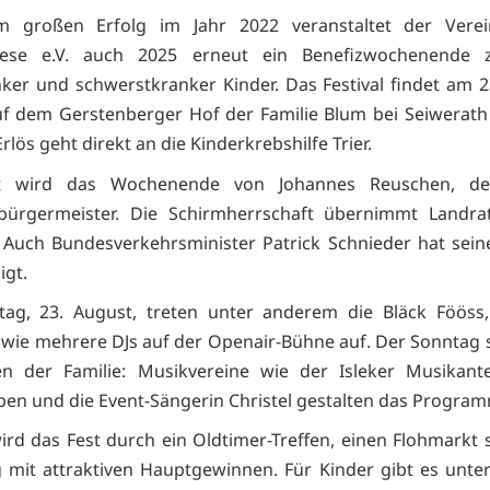
 großen Erfolg im Jahr 2022 veranstaltet der Verei
ese e.V. auch 2025 erneut ein Benefizwochenende 
ker und schwerstkranker Kinder. Das Festival findet am 2
f dem Gerstenberger Hof der Familie Blum bei Seiwerath 
lös geht direkt an die Kinderkrebshilfe Trier.
rt wird das Wochenende von Johannes Reuschen, d
bürgermeister. Die Schirmherrschaft übernimmt Landra
 Auch Bundesverkehrsminister Patrick Schnieder hat sei
gt.
ag, 23. August, treten unter anderem die Bläck Fööss
owie mehrere DJs auf der Openair-Bühne auf. Der Sonntag 
en der Familie: Musikvereine wie der Isleker Musikante
en und die Event-Sängerin Christel gestalten das Program
ird das Fest durch ein Oldtimer-Treffen, einen Flohmarkt 
 mit attraktiven Hauptgewinnen. Für Kinder gibt es unt