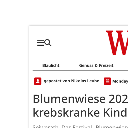
Blaulicht
Genuss & Freizeit
gepostet von Nikolas Leube
Monday,
Blumenwiese 2025:
krebskranke Kind
Seiwerath. Das Festival „Blumenwies