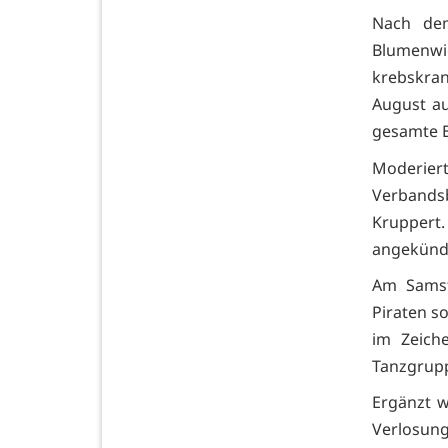
Nach dem
Blumenwi
krebskran
August au
gesamte Er
Moderie
Verbands
Kruppert.
angekündi
Am Samst
Piraten s
im Zeich
Tanzgrupp
Ergänzt w
Verlosung