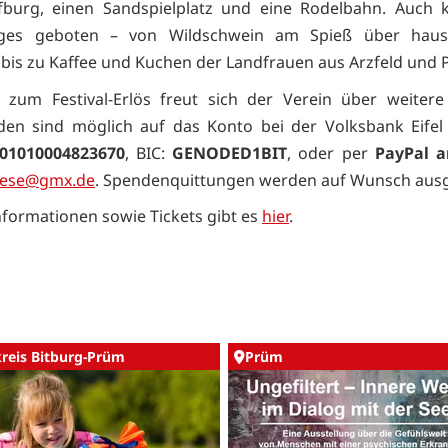
burg, einen Sandspielplatz und eine Rodelbahn. Auch k
iges geboten – von Wildschwein am Spieß über hau
 bis zu Kaffee und Kuchen der Landfrauen aus Arzfeld und 
h zum Festival-Erlös freut sich der Verein über weiter
en sind möglich auf das Konto bei der Volksbank Eifel
01010004823670
, BIC:
GENODED1BIT
, oder per
PayPal 
ese@gmx.de
. Spendenquittungen werden auf Wunsch ausge
nformationen sowie Tickets gibt es
hier
.
kreis Bitburg-Prüm
Prüm