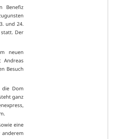
n Benefiz
zugunsten
3. und 24.
statt. Der
em neuen
t Andreas
nen Besuch
, die Dom
steht ganz
nexpress,
m.
sowie eine
er anderem