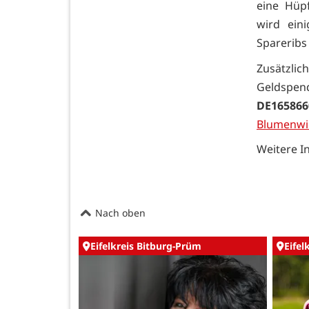
eine Hüpf
wird ein
Spareribs
Zusätzlic
Geldspend
DE165866
Blumenwi
Weitere I
Nach oben
Eifelkreis Bitburg-Prüm
Eifel