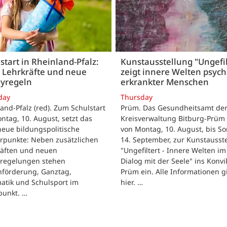
start in Rheinland-Pfalz:
Kunstausstellung "Ungefil
 Lehrkräfte und neue
zeigt innere Welten psych
yregeln
erkrankter Menschen
day
Thursday
and-Pfalz (red). Zum Schulstart
Prüm. Das Gesundheitsamt de
tag, 10. August, setzt das
Kreisverwaltung Bitburg-Prüm 
eue bildungspolitische
von Montag, 10. August, bis So
rpunkte: Neben zusätzlichen
14. September, zur Kunstausst
räften und neuen
"Ungefiltert - Innere Welten im
regelungen stehen
Dialog mit der Seele" ins Konvik
hförderung, Ganztag,
Prüm ein. Alle Informationen g
atik und Schulsport im
hier. …
punkt. …