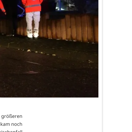
 größeren
n kam noch
ischenfall