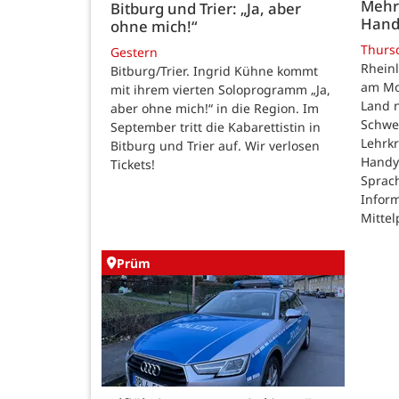
Mehr
Bitburg und Trier: „Ja, aber
Hand
ohne mich!“
Thurs
Gestern
Rheinl
Bitburg/Trier. Ingrid Kühne kommt
am Mon
mit ihrem vierten Soloprogramm „Ja,
Land n
aber ohne mich!“ in die Region. Im
Schwe
September tritt die Kabarettistin in
Lehrk
Bitburg und Trier auf. Wir verlosen
Handy
Tickets!
Sprac
Inform
Mittel
Prüm