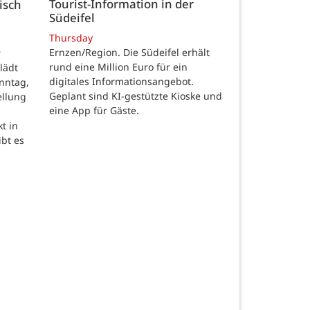
Tourist-Information in der
isch
Südeifel
Thursday
Ernzen/Region. Die Südeifel erhält
r
rund eine Million Euro für ein
lädt
digitales Informationsangebot.
nntag,
Geplant sind KI-gestützte Kioske und
ellung
eine App für Gäste.
t in
ibt es