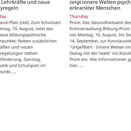
 Lehrkräfte und neue
zeigt innere Welten psych
yregeln
erkrankter Menschen
day
Thursday
and-Pfalz (red). Zum Schulstart
Prüm. Das Gesundheitsamt de
tag, 10. August, setzt das
Kreisverwaltung Bitburg-Prüm 
eue bildungspolitische
von Montag, 10. August, bis So
rpunkte: Neben zusätzlichen
14. September, zur Kunstausst
räften und neuen
"Ungefiltert - Innere Welten im
regelungen stehen
Dialog mit der Seele" ins Konvik
hförderung, Ganztag,
Prüm ein. Alle Informationen g
atik und Schulsport im
hier. …
punkt. …