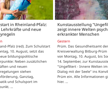
start in Rheinland-Pfalz:
Kunstausstellung "Ungefil
 Lehrkräfte und neue
zeigt innere Welten psych
yregeln
erkrankter Menschen
rn
Gestern
and-Pfalz (red). Zum Schulstart
Prüm. Das Gesundheitsamt de
tag, 10. August, setzt das
Kreisverwaltung Bitburg-Prüm 
eue bildungspolitische
von Montag, 10. August, bis So
rpunkte: Neben zusätzlichen
14. September, zur Kunstausst
räften und neuen
"Ungefiltert - Innere Welten im
regelungen stehen
Dialog mit der Seele" ins Konvik
hförderung, Ganztag,
Prüm ein. Alle Informationen g
atik und Schulsport im
hier. …
punkt. …