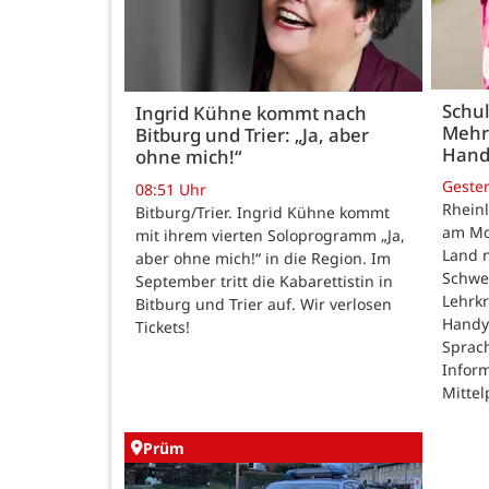
Schul
Ingrid Kühne kommt nach
Mehr
Bitburg und Trier: „Ja, aber
Hand
ohne mich!“
Geste
08:51 Uhr
Rheinl
Bitburg/Trier. Ingrid Kühne kommt
am Mon
mit ihrem vierten Soloprogramm „Ja,
Land n
aber ohne mich!“ in die Region. Im
Schwe
September tritt die Kabarettistin in
Lehrk
Bitburg und Trier auf. Wir verlosen
Handy
Tickets!
Sprac
Inform
Mittel
Prüm