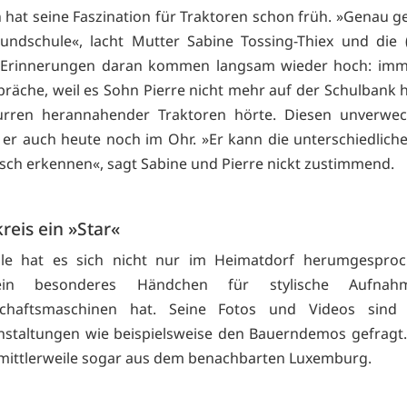
hat seine Faszination für Traktoren schon früh. »Genau
undschule«, lacht Mutter Sabine Tossing-Thiex und die 
 Erinnerungen daran kommen langsam wieder hoch: imm
präche, weil es Sohn Pierre nicht mehr auf der Schulbank h
urren herannahender Traktoren hörte. Diesen unverwec
 er auch heute noch im Ohr. »Er kann die unterschiedlic
ch erkennen«, sagt Sabine und Pierre nickt zustimmend.
kreis ein »Star«
eile hat es sich nicht nur im Heimatdorf herumgesproc
ein besonderes Händchen für stylische Aufna
schaftsmaschinen hat. Seine Fotos und Videos sind
staltungen wie beispielsweise den Bauerndemos gefragt
ittlerweile sogar aus dem benachbarten Luxemburg.