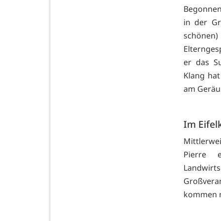
Begonnen 
in der Gr
schönen)
Elternges
er das S
Klang hat
am Geräus
Im Eifel
Mittlerw
Pierre 
Landwirt
Großveran
kommen m