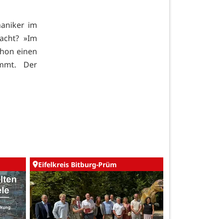
aniker im
acht? »Im
chon einen
immt. Der
Eifelkreis Bitburg-Prüm