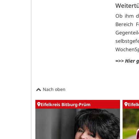
Weitertü
Ob ihm d
Bereich 
Gegenteil
selbstge
WochenSpi
=>> Hier g
Nach oben
Eifelkreis Bitburg-Prüm
Eifel