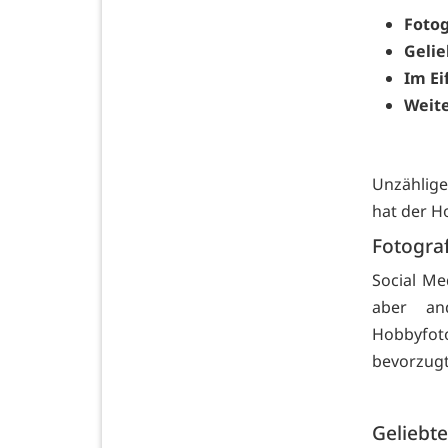
Fotog
Gelie
Im Ei
Weite
Unzählige
hat der H
Fotograf
Social Me
aber and
Hobbyfot
bevorzugt 
Geliebte