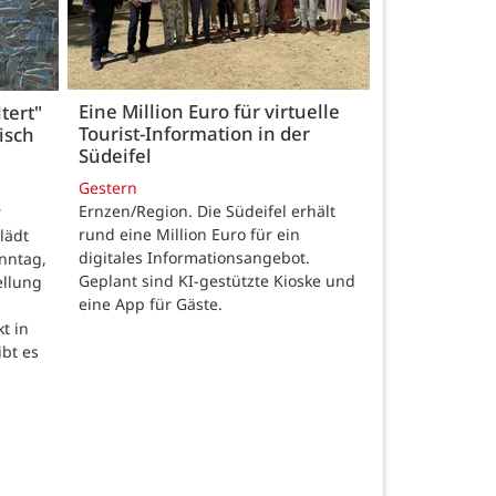
Eine Million Euro für virtuelle
tert"
Tourist-Information in der
isch
Südeifel
Gestern
Ernzen/Region. Die Südeifel erhält
r
rund eine Million Euro für ein
lädt
digitales Informationsangebot.
nntag,
Geplant sind KI-gestützte Kioske und
ellung
eine App für Gäste.
t in
ibt es