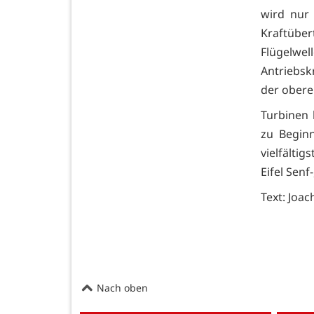
wird nur
Kraftübe
Flügelwe
Antriebsk
der obere
Turbinen
zu Begin
vielfälti
Eifel Senf
Text: Joa
Nach oben