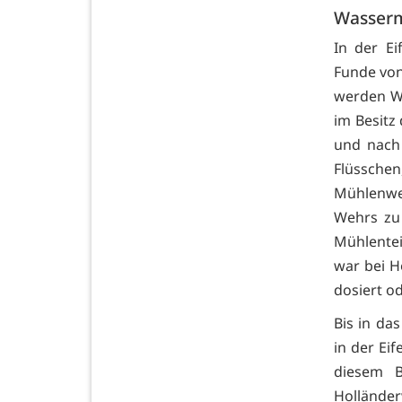
Wasserm
In der Ei
Funde von
werden W
im Besitz 
und nach 
Flüsschen
Mühlenwe
Wehrs zu 
Mühlente
war bei H
dosiert o
Bis in da
in der Ei
diesem 
Holländer