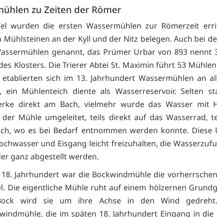
ühlen zu Zeiten der Römer
fel wurden die ersten Wassermühlen zur Römerzeit erri
 Mühlsteinen an der Kyll und der Nitz belegen. Auch bei d
assermühlen genannt, das Prümer Urbar von 893 nennt 
des Klosters. Die Trierer Abtei St. Maximin führt 53 Mühle
etablierten sich im 13. Jahrhundert Wassermühlen an all
, ein Mühlenteich diente als Wasserreservoir. Selten s
rke direkt am Bach, vielmehr wurde das Wasser mit Hi
der Mühle umgeleitet, teils direkt auf das Wasserrad, te
ich, wo es bei Bedarf entnommen werden konnte. Diese 
ochwasser und Eisgang leicht freizuhalten, die Wasserzuf
der ganz abgestellt werden.
s 18. Jahrhundert war die Bockwindmühle die vorherrsche
fel. Die eigentliche Mühle ruht auf einem hölzernen Grundge
Bock wird sie um ihre Achse in den Wind gedreht.
windmühle, die im späten 18. Jahrhundert Eingang in die E