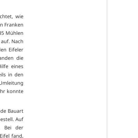
chtet, wie
en Franken
35 Mühlen
n auf. Nach
en Eifeler
tanden die
lfe eines
ils in den
Umleitung
uhr konnte
nde Bauart
stell. Auf
 Bei der
ifel fand,