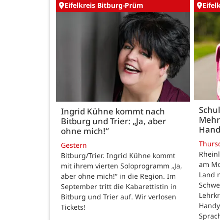
Eifelkreis Bitburg-Prüm
Eifel
Schul
Ingrid Kühne kommt nach
Mehr
Bitburg und Trier: „Ja, aber
Hand
ohne mich!“
Thurs
Gestern
Rheinl
Bitburg/Trier. Ingrid Kühne kommt
am Mon
mit ihrem vierten Soloprogramm „Ja,
Land n
aber ohne mich!“ in die Region. Im
Schwe
September tritt die Kabarettistin in
Lehrk
Bitburg und Trier auf. Wir verlosen
Handy
Tickets!
Sprac