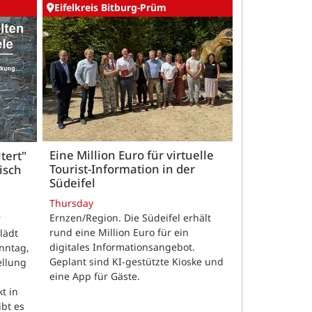
Eifelkreis Bitburg-Prüm
Eine Million Euro für virtuelle
tert"
Tourist-Information in der
isch
Südeifel
Thursday
Ernzen/Region. Die Südeifel erhält
r
rund eine Million Euro für ein
lädt
digitales Informationsangebot.
nntag,
Geplant sind KI-gestützte Kioske und
ellung
eine App für Gäste.
t in
ibt es