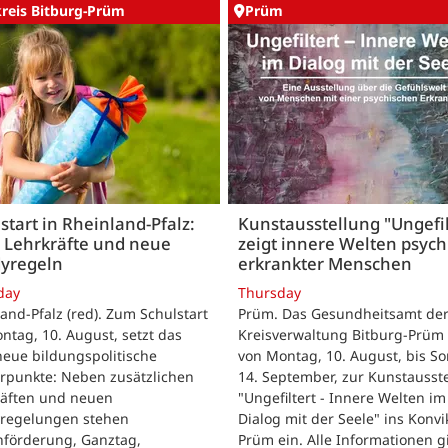
kreis Bitburg-Prüm
Prüm
start in Rheinland-Pfalz:
Kunstausstellung "Ungefil
 Lehrkräfte und neue
zeigt innere Welten psych
yregeln
erkrankter Menschen
day
Thursday
and-Pfalz (red). Zum Schulstart
Prüm. Das Gesundheitsamt de
tag, 10. August, setzt das
Kreisverwaltung Bitburg-Prüm 
eue bildungspolitische
von Montag, 10. August, bis So
rpunkte: Neben zusätzlichen
14. September, zur Kunstausst
räften und neuen
"Ungefiltert - Innere Welten im
regelungen stehen
Dialog mit der Seele" ins Konvik
hförderung, Ganztag,
Prüm ein. Alle Informationen g