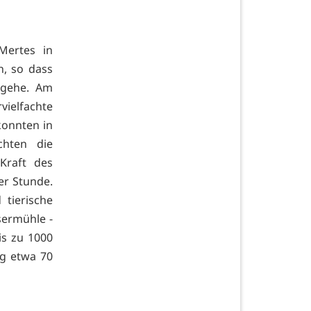
Mertes in
, so dass
ngehe. Am
vielfachte
konnten in
chten die
Kraft des
er Stunde.
tierische
sermühle -
is zu 1000
ng etwa 70