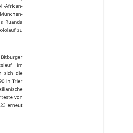
l-African-
München-
us Ruanda
ololauf zu
Bitburger
sslauf im
n sich die
0 in Trier
ilianische
erteste von
023 erneut