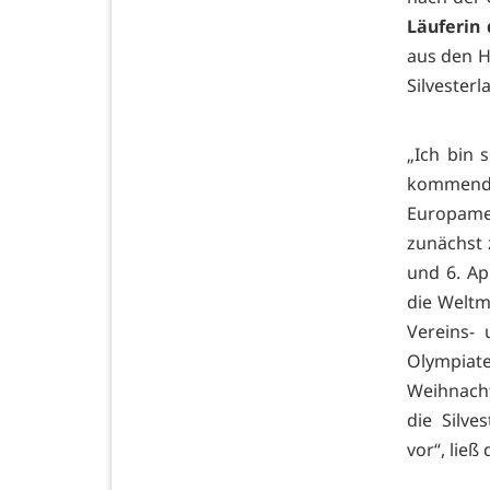
Läuferin
aus den 
Silvesterl
„Ich bin 
kommende 
Europame
zunächst 
und 6. Apr
die Weltm
Vereins- 
Olympiat
Weihnacht
die Silve
vor“, lie