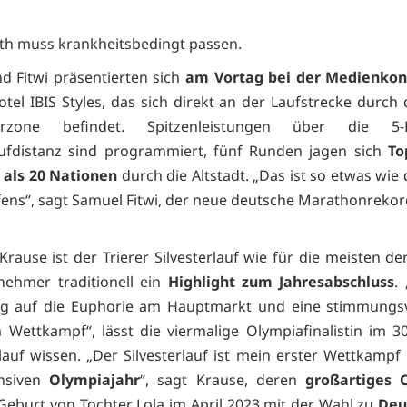
rth muss krankheitsbedingt passen.
d Fitwi präsentierten sich
am Vortag bei der Medienkon
tel IBIS Styles, das sich direkt an der Laufstrecke durch 
erzone befindet. Spitzenleistungen über die 5-Ki
ufdistanz sind programmiert, fünf Runden jagen sich
To
 als 20 Nationen
durch die Altstadt. „Das ist so etwas wie
fens“, sagt Samuel Fitwi, der neue deutsche Marathonrekord
Krause ist der Trierer Silvesterlauf wie für die meisten de
lnehmer traditionell ein
Highlight zum Jahresabschluss
.
ig auf die Euphorie am Hauptmarkt und eine stimmungsv
Wettkampf“, lässt die viermalige Olympiafinalistin im 3
lauf wissen. „Der Silvesterlauf ist mein erster Wettkamp
ensiven
Olympiajahr
“, sagt Krause, deren
großartiges
Geburt von Tochter Lola im April 2023 mit der Wahl zu
Deu