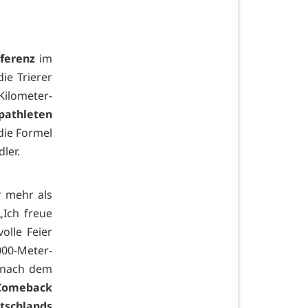
ferenz
im
die Trierer
lometer-
pathleten
 die Formel
ler.
r mehr als
 „Ich freue
olle Feier
000-Meter-
f nach dem
 Comeback
tschlands