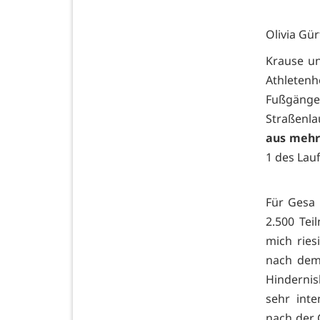
Olivia Gü
Krause un
Athletenho
Fußgäng
Straßenla
aus mehr
1 des Lau
Für Gesa 
2.500 Tei
mich ries
nach dem 
Hindernis
sehr int
nach der 