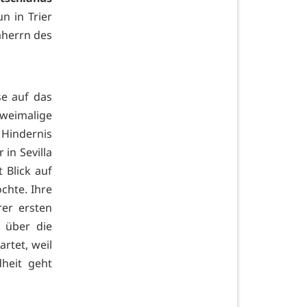
n in Trier
herrn des
se auf das
zweimalige
Hindernis
in Sevilla
t Blick auf
chte. Ihre
rer ersten
 über die
rtet, weil
dheit geht
.