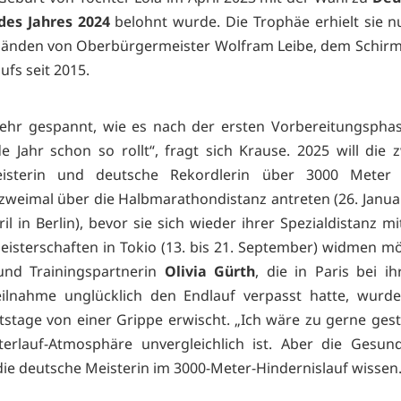
 des Jahres 2024
belohnt wurde. Die Trophäe erhielt sie nu
Händen von Oberbürgermeister Wolfram Leibe, dem Schirm
aufs seit 2015.
sehr gespannt, wie es nach der ersten Vorbereitungspha
Jahr schon so rollt“, fragt sich Krause. 2025 will die 
isterin und deutsche Rekordlerin über 3000 Meter 
zweimal über die Halbmarathondistanz antreten (26. Januar 
il in Berlin), bevor sie sich wieder ihrer Spezialdistanz mi
eisterschaften in Tokio (13. bis 21. September) widmen mö
und Trainingspartnerin
Olivia Gürth
, die in Paris bei ih
eilnahme unglücklich den Endlauf verpasst hatte, wurde
stage von einer Grippe erwischt. „Ich wäre zu gerne gesta
sterlauf-Atmosphäre unvergleichlich ist. Aber die Gesun
ß die deutsche Meisterin im 3000-Meter-Hindernislauf wissen