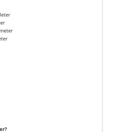
Meter
ter
ometer
eter
er?