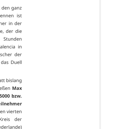
 den ganz
ennen ist
her in der
e, der die
6 Stunden
alencia in
tscher der
t das Duell
att bislang
nießen
Max
 5000 bzw.
eilnehmer
en vierten
Kreis der
ederlande)