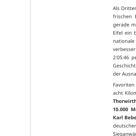
Als Dritte
frischen
gerade ma
Eifel ein
national
verbesser
2:05:46 p
Geschichte
der Ausn
Favoriten 
acht Kilo
Thorwirth
10.000 M
Karl Beb
deutsche
Sieganwär