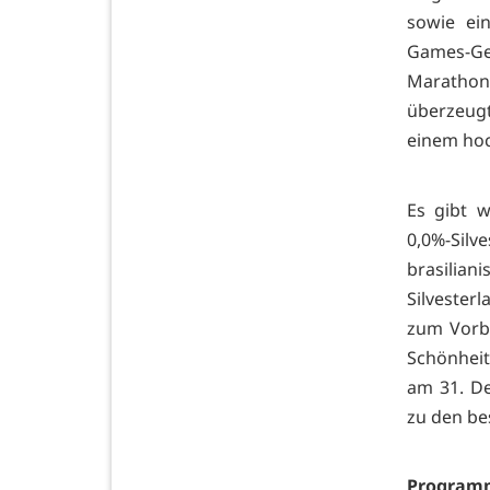
sowie ein
Games-G
Marathon
überzeugt
einem hoc
Es gibt 
0,0%-Sil
brasilian
Silvester
zum Vorbi
Schönheite
am 31. De
zu den be
Programm 