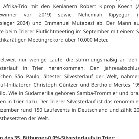
 Afrika-Trio mit den Kenianern Robert Kiprop Koech (Al
ewinner von 2019) sowie Nehemiah Kipyegon (
sieger 2024) und Emmanuel Mutabazi ab. Der Mann a
e beim Trierer Flutlichtmeeting im September mit einem S
hkarätigen Meetingrekord über 10.000 Meter.
weltweit nur wenige Läufe, die stimmungsmäßig an den 
vesterlauf in Trier herankommen. Den Jahresabschlu
ischen São Paulo, ältester Silvesterlauf der Welt, nahme
lauf-Initiatoren Christoph Güntzer und Berthold Mertes 199
ld. Wie in Südamerika gehören Samba-Trommler und bras
n in Trier dazu. Der Trierer Silvesterlauf ist das renommi
zember rund 150 Laufevents in Deutschland und zählt 2
stbesetzten der Welt.
des 35. Bitburger-0,0%-Silvesterlaufs in Trier: