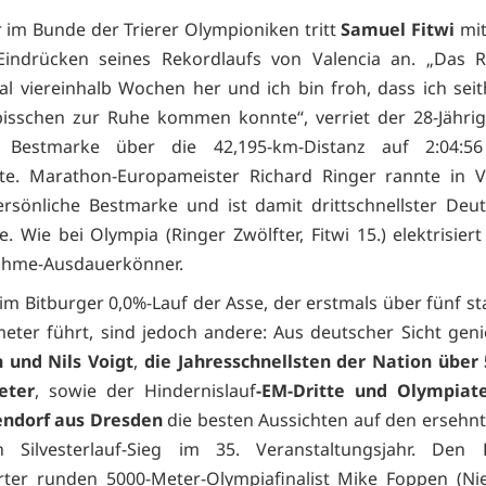
r im Bunde der Trierer Olympioniken tritt
Samuel Fitwi
mit
 Eindrücken seines Rekordlaufs von Valencia an. „Das R
l viereinhalb Wochen her und ich bin froh, dass ich seit
 bisschen zur Ruhe kommen konnte“, verriet der 28-Jährig
e Bestmarke über die 42,195-km-Distanz auf 2:04:5
te. Marathon-Europameister Richard Ringer rannte in V
ersönliche Bestmarke und ist damit drittschnellster Deu
. Wie bei Olympia (Ringer Zwölfter, Fitwi 15.) elektrisier
ahme-Ausdauerkönner.
im Bitburger 0,0%-Lauf der Asse, der erstmals über fünf st
meter führt, sind jedoch andere: Aus deutscher Sicht ge
 und Nils Voigt
,
die Jahresschnellsten der Nation über
eter
, sowie der Hindernislauf
-EM-Dritte und Olympiat
endorf aus Dresden
die besten Aussichten auf den ersehnt
n Silvesterlauf-Sieg im 35. Veranstaltungsjahr. Den 
ter runden 5000-Meter-Olympiafinalist Mike Foppen (Ni