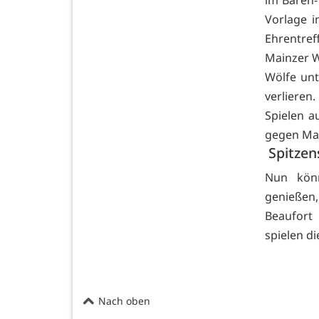
im Bären-
Vorlage i
Ehrentref
Mainzer W
Wölfe unt
verlieren
Spielen au
gegen Mai
Spitzens
Nun könn
genießen
Beaufort
spielen d
Nach oben