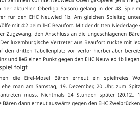
Tor sammeln konnte. Neuwieds Oberliga-Spieler Jens Hergt 
n der aktuellen Oberliga Saison) gelang in der 48. Spiel
fer für den EHC Neuwied 1b. Am gleichen Spieltag unte
ölfe mit 4:2 beim IHC Beaufort. Mit der dritten Niederlage 
er Zugzwang, den Anschluss an die ungeschlagenen Bäre
. Der luxemburgische Vertreter aus Beaufort rückte mit ledi
f den dritten Tabellenplatz vor, verlor hierbei aber bereit
nz und ließ einen Punkt gegen den EHC Neuwied 1b liegen
piel folgt
en die Eifel-Mosel Bären erneut ein spielfreies W
, ehe man am Samstag, 19. Dezember, 20 Uhr, zum Spitze
 antreten muss. Nichtmals 24 Stunden später (20.12., 1
ie Bären dann erneut auswärts gegen den EHC Zweibrücken