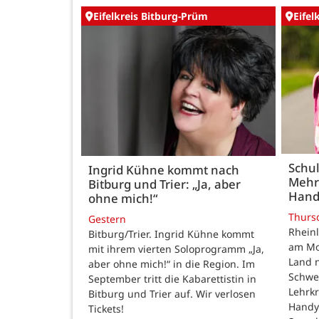
Eifelkreis Bitburg-Prüm
Eifel
Schul
Ingrid Kühne kommt nach
Mehr
Bitburg und Trier: „Ja, aber
Hand
ohne mich!“
Thurs
Gestern
Rheinl
Bitburg/Trier. Ingrid Kühne kommt
am Mon
mit ihrem vierten Soloprogramm „Ja,
Land n
aber ohne mich!“ in die Region. Im
Schwe
September tritt die Kabarettistin in
Lehrk
Bitburg und Trier auf. Wir verlosen
Handy
Tickets!