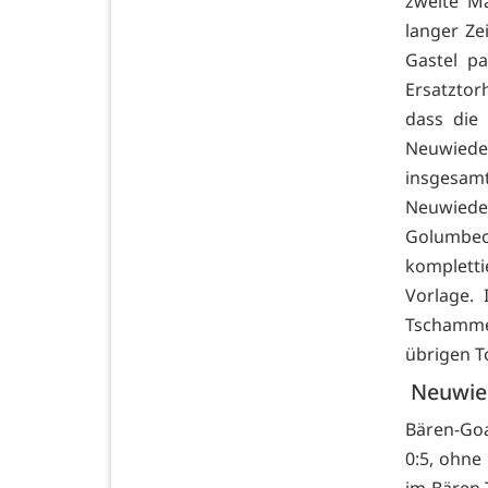
zweite M
langer Ze
Gastel p
Ersatztor
dass die
Neuwiede
insgesam
Neuwiede
Golumbeck
komplett
Vorlage. 
Tschamme
übrigen T
Neuwied
Bären-Goa
0:5, ohne