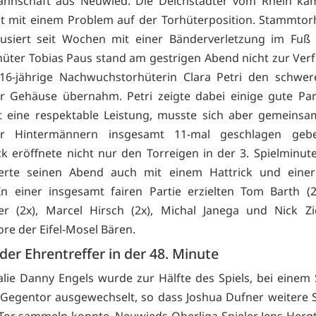
annschaft aus Neuwied. Die Deichstädter vom Rhein käm
it mit einem Problem auf der Torhüterposition. Stammto
ausiert seit Wochen mit einer Bänderverletzung im Fuß
hüter Tobias Paus stand am gestrigen Abend nicht zur Ver
 16-jährige Nachwuchstorhüterin Clara Petri den schwer
r Gehäuse übernahm. Petri zeigte dabei einige gute Pa
t eine respektable Leistung, musste sich aber gemeinsa
r Hintermännern insgesamt 11-mal geschlagen geb
 eröffnete nicht nur den Torreigen in der 3. Spielminut
ierte seinen Abend auch mit einem Hattrick und einer
In einer insgesamt fairen Partie erzielten Tom Barth (2
r (2x), Marcel Hirsch (2x), Michal Janega und Nick Zi
ore der Eifel-Mosel Bären.
er Ehrentreffer in der 48. Minute
lie Danny Engels wurde zur Hälfte des Spiels, bei einem
 Gegentor ausgewechselt, so dass Joshua Dufner weitere S