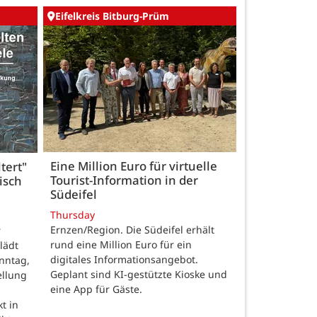
Eifelkreis Bitburg-Prüm
Eine Million Euro für virtuelle
tert"
Tourist-Information in der
isch
Südeifel
Thursday
Ernzen/Region. Die Südeifel erhält
r
rund eine Million Euro für ein
lädt
digitales Informationsangebot.
nntag,
Geplant sind KI-gestützte Kioske und
ellung
eine App für Gäste.
t in