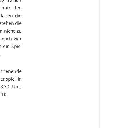
(4 Tore, 1
minute den
rlagen die
stehen die
n nicht zu
glich vier
s ein Spiel
.
ochenende
nspiel in
8.30 Uhr)
 1b.