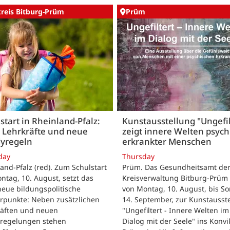
kreis Bitburg-Prüm
Prüm
start in Rheinland-Pfalz:
Kunstausstellung "Ungefil
 Lehrkräfte und neue
zeigt innere Welten psych
yregeln
erkrankter Menschen
day
Thursday
and-Pfalz (red). Zum Schulstart
Prüm. Das Gesundheitsamt de
tag, 10. August, setzt das
Kreisverwaltung Bitburg-Prüm 
eue bildungspolitische
von Montag, 10. August, bis So
rpunkte: Neben zusätzlichen
14. September, zur Kunstausst
räften und neuen
"Ungefiltert - Innere Welten im
regelungen stehen
Dialog mit der Seele" ins Konvik