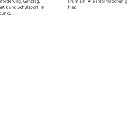
hförderung, Ganztag,
Prüm ein. Alle Informationen g
atik und Schulsport im
hier. …
punkt. …