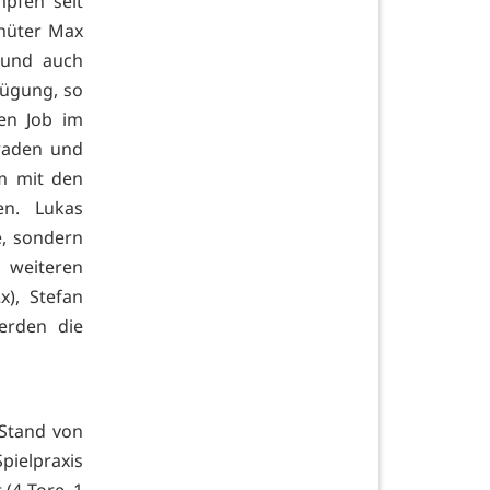
pfen seit
rhüter Max
 und auch
fügung, so
en Job im
raden und
m mit den
en. Lukas
e, sondern
 weiteren
x), Stefan
erden die
 Stand von
pielpraxis