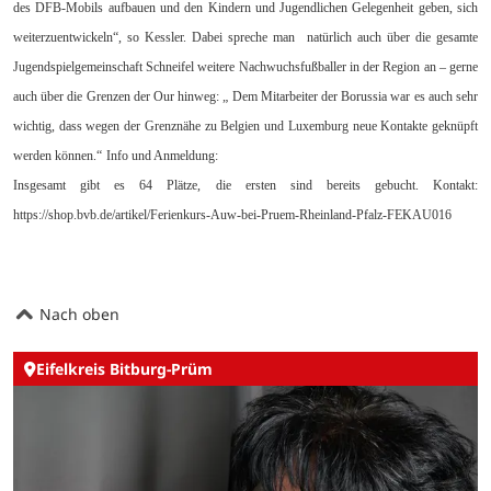
des DFB-Mobils aufbauen und den Kindern und Jugendlichen Gelegenheit geben, sich
weiterzuentwickeln“, so Kessler. Dabei spreche man natürlich auch über die gesamte
Jugendspielgemeinschaft Schneifel weitere Nachwuchsfußballer in der Region an – gerne
auch über die Grenzen der Our hinweg: „ Dem Mitarbeiter der Borussia war es auch sehr
wichtig, dass wegen der Grenznähe zu Belgien und Luxemburg neue Kontakte geknüpft
werden können.“
Info und Anmeldung:
Insgesamt gibt es 64 Plätze, die ersten sind bereits gebucht. Kontakt:
https://shop.bvb.de/artikel/Ferienkurs-Auw-bei-Pruem-Rheinland-Pfalz-FEKAU016
Nach oben
Eifelkreis Bitburg-Prüm