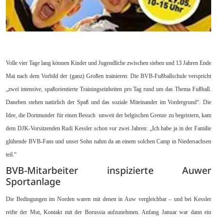
Volle vier Tage lang können Kinder und Jugendliche zwischen sieben und 13 Jahren Ende
Mai nach dem Vorbild der (ganz) Großen trainieren: Die BVB-Fußballschule verspricht
„zwei intensive, spaßorientierte Trainingseinheiten pro Tag rund um das Thema Fußball.
Daneben stehen natürlich der Spaß und das soziale Miteinander im Vordergrund“. Die
Idee, die Dortmunder für einen Besuch unweit der belgischen Grenze zu begeistern, kam
dem DJK-Vorsitzenden Rudi Kessler schon vor zwei Jahren: „Ich habe ja in der Familie
glühende BVB-Fans und unser Sohn nahm da an einem solchen Camp in Niedersachsen
teil.“
BVB-Mitarbeiter inspizierte Auwer
Sportanlage
Die Bedingungen im Norden waren mit denen in Auw vergleichbar – und bei Kessler
reifte der Mut, Kontakt mit der Borussia aufzunehmen. Anfang Januar war dann ein