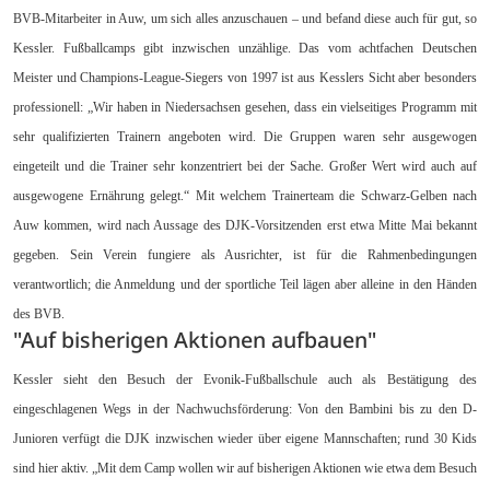
BVB-Mitarbeiter in Auw, um sich alles anzuschauen – und befand diese auch für gut, so
Kessler. Fußballcamps gibt inzwischen unzählige. Das vom achtfachen Deutschen
Meister und Champions-League-Siegers von 1997 ist aus Kesslers Sicht aber besonders
professionell: „Wir haben in Niedersachsen gesehen, dass ein vielseitiges Programm mit
sehr qualifizierten Trainern angeboten wird. Die Gruppen waren sehr ausgewogen
eingeteilt und die Trainer sehr konzentriert bei der Sache. Großer Wert wird auch auf
ausgewogene Ernährung gelegt.“ Mit welchem Trainerteam die Schwarz-Gelben nach
Auw kommen, wird nach Aussage des DJK-Vorsitzenden erst etwa Mitte Mai bekannt
gegeben. Sein Verein fungiere als Ausrichter, ist für die Rahmenbedingungen
verantwortlich; die Anmeldung und der sportliche Teil lägen aber alleine in den Händen
des BVB.
"Auf bisherigen Aktionen aufbauen"
Kessler sieht den Besuch der Evonik-Fußballschule auch als Bestätigung des
eingeschlagenen Wegs in der Nachwuchsförderung: Von den Bambini bis zu den D-
Junioren verfügt die DJK inzwischen wieder über eigene Mannschaften; rund 30 Kids
sind hier aktiv. „Mit dem Camp wollen wir auf bisherigen Aktionen wie etwa dem Besuch