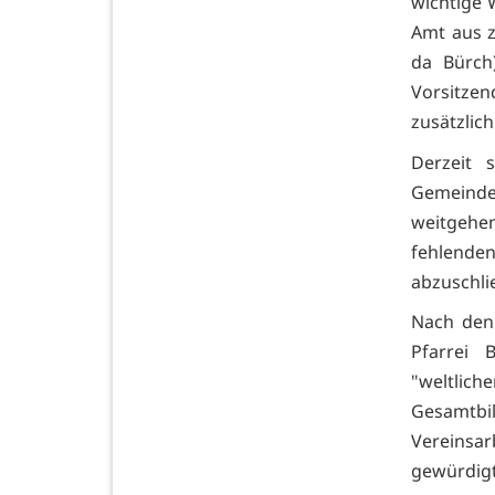
wichtige W
Amt aus z
da Bürch
Vorsitze
zusätzlich
Derzeit 
Gemeinde 
weitgehen
fehlenden
abzuschli
Nach den 
Pfarrei 
"weltlich
Gesamtbi
Vereinsa
gewürdigt