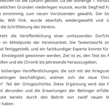
eichen für die Zukunft gestellt. Da der bisherige 1. Vorsi
eitlichen Gründen niederlegen musste, wurde Siegfried F
) einstimmig zum neuen Vorsitzenden gewählt. Der bis
nde, Willi Fink, wurde ebenfalls wiedergewählt und 
 die Schriftleitung des Vereins.
steht die Veröffentlichung einer umfassenden Dorfch
im Mittelpunkt der Vereinsarbeit. Die Textentwürfe si
d fertiggestellt, und ein fachkundiger Experte konnte fü
 Einstiegsteil gewonnen werden. Ziel ist es, den Text bis 
eßen und die Chronik bis Jahresende herauszugeben.
bisherigen Veröffentlichungen, die sich mit der Kriegsze
Bettingen beschäftigten, widmet sich die neue Ch
en" Teil der Ortsgeschichte. Diese Ergänzung wird das h
ld abrunden und die Erwartungen der Bettinger erfüllen
rbeit bereits durch den Beitritt von zwölf neuen Mi
 haben.