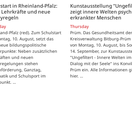
start in Rheinland-Pfalz:
Kunstausstellung "Ungefil
 Lehrkräfte und neue
zeigt innere Welten psych
yregeln
erkrankter Menschen
day
Thursday
and-Pfalz (red). Zum Schulstart
Prüm. Das Gesundheitsamt de
tag, 10. August, setzt das
Kreisverwaltung Bitburg-Prüm 
eue bildungspolitische
von Montag, 10. August, bis So
rpunkte: Neben zusätzlichen
14. September, zur Kunstausst
räften und neuen
"Ungefiltert - Innere Welten im
regelungen stehen
Dialog mit der Seele" ins Konvik
hförderung, Ganztag,
Prüm ein. Alle Informationen g
atik und Schulsport im
hier. …
punkt. …