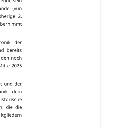
tzende sein
andel (vün
herige 2.
übernimmt
ronik der
nd bereits
r den noch
Mitte 2025
it und der
ronik dem
istorische
, die die
tgliedern