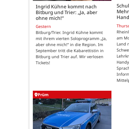
Schul
Ingrid Kühne kommt nach
Mehr
Bitburg und Trier: „Ja, aber
Hand
ohne mich!“
Thurs
Gestern
Rheinl
Bitburg/Trier. Ingrid Kühne kommt
am Mon
mit ihrem vierten Soloprogramm „Ja,
Land n
aber ohne mich!“ in die Region. Im
Schwe
September tritt die Kabarettistin in
Lehrk
Bitburg und Trier auf. Wir verlosen
Handy
Tickets!
Sprac
Inform
Mittel
Prüm