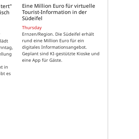
Eine Million Euro für virtuelle
tert"
Tourist-Information in der
isch
Südeifel
Thursday
Ernzen/Region. Die Südeifel erhält
r
rund eine Million Euro für ein
lädt
digitales Informationsangebot.
nntag,
Geplant sind KI-gestützte Kioske und
ellung
eine App für Gäste.
t in
ibt es