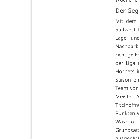
Der Geg
Mit dem 
Südwest 
Lage und
Nachbarbu
richtige E
der Liga 
Hornets i
Saison en
Team von 
Meister. 
Titelhoff
Punkten w
Washco. D
Grundsä
ausgeglic