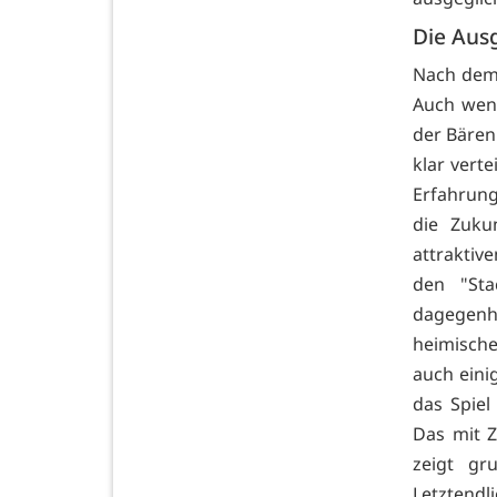
Die Aus
Nach dem 
Auch wenn
der Bären 
klar vert
Erfahrun
die Zuku
attraktiv
den "Sta
dagegenha
heimische
auch eini
das Spiel
Das mit 
zeigt gru
Letztendl