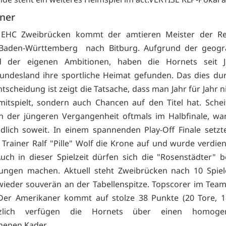
ner
EHC Zweibrücken kommt der amtieren Meister der Reg
Baden-Württemberg nach Bitburg. Aufgrund der geogr
 der eigenen Ambitionen, haben die Hornets seit 
ndesland ihre sportliche Heimat gefunden. Das dies du
ntscheidung ist zeigt die Tatsache, dass man Jahr für Jahr n
mitspielt, sondern auch Chancen auf den Titel hat. Schei
n der jüngeren Vergangenheit oftmals im Halbfinale, war
dlich soweit. In einem spannenden Play-Off Finale setzt
Trainer Ralf "Pille" Wolf die Krone auf und wurde verdi
Auch in dieser Spielzeit dürfen sich die "Rosenstädter" b
nungen machen. Aktuell steht Zweibrücken nach 10 Spie
ieder souverän an der Tabellenspitze. Topscorer im Team 
er Amerikaner kommt auf stolze 38 Punkte (20 Tore, 18
tzlich verfügen die Hornets über einen homog
henen Kader.