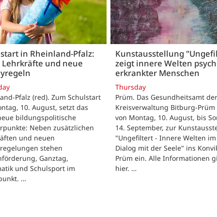
start in Rheinland-Pfalz:
Kunstausstellung "Ungefil
 Lehrkräfte und neue
zeigt innere Welten psych
yregeln
erkrankter Menschen
day
Thursday
and-Pfalz (red). Zum Schulstart
Prüm. Das Gesundheitsamt de
tag, 10. August, setzt das
Kreisverwaltung Bitburg-Prüm 
eue bildungspolitische
von Montag, 10. August, bis So
rpunkte: Neben zusätzlichen
14. September, zur Kunstausst
räften und neuen
"Ungefiltert - Innere Welten im
regelungen stehen
Dialog mit der Seele" ins Konvik
hförderung, Ganztag,
Prüm ein. Alle Informationen g
atik und Schulsport im
hier. …
punkt. …