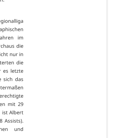
ionalliga
aphischen
Jahren im
rchaus die
icht nur in
terten die
 es letzte
e sich das
entermaßen
erechtigte
len mit 29
ist Albert
 Assists).
enen und