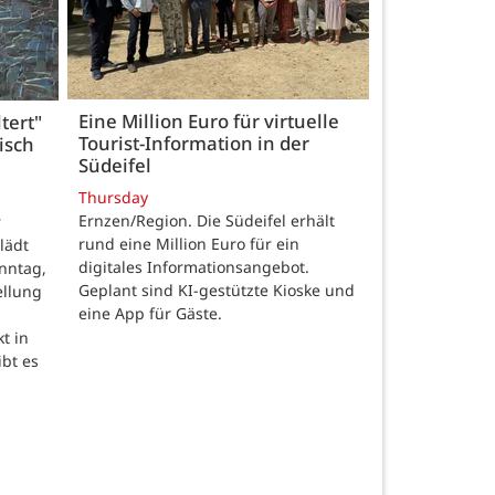
Eine Million Euro für virtuelle
tert"
Tourist-Information in der
isch
Südeifel
Thursday
Ernzen/Region. Die Südeifel erhält
r
rund eine Million Euro für ein
lädt
digitales Informationsangebot.
nntag,
Geplant sind KI-gestützte Kioske und
ellung
eine App für Gäste.
t in
ibt es