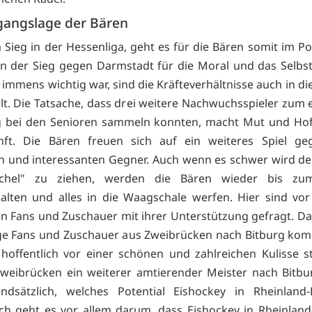
gangslage der Bären
Sieg in der Hessenliga, geht es für die Bären somit im Pok
 der Sieg gegen Darmstadt für die Moral und das Selbs
immens wichtig war, sind die Kräfteverhältnisse auch in di
eilt. Die Tatsache, dass drei weitere Nachwuchsspieler zum 
g bei den Senioren sammeln konnten, macht Mut und Hof
nft. Die Bären freuen sich auf ein weiteres Spiel ge
en und interessanten Gegner. Auch wenn es schwer wird d
chel" zu ziehen, werden die Bären wieder bis zu
lten und alles in die Waagschale werfen. Hier sind vor
n Fans und Zuschauer mit ihrer Unterstützung gefragt. Da 
ge Fans und Zuschauer aus Zweibrücken nach Bitburg ko
 hoffentlich vor einer schönen und zahlreichen Kulisse st
Zweibrücken ein weiterer amtierender Meister nach Bitb
ndsätzlich, welches Potential Eishockey in Rheinland-
ich geht es vor allem darum, dass Eishockey in Rheinland-