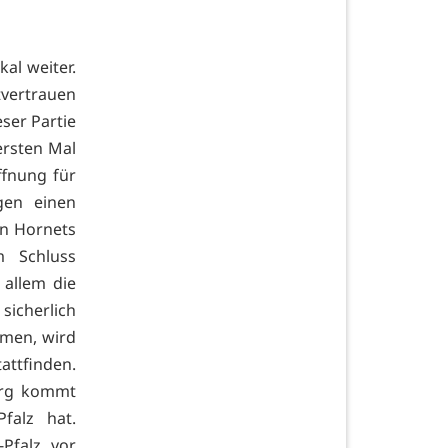
al weiter.
tvertrauen
eser Partie
ersten Mal
fnung für
gen einen
en Hornets
m Schluss
 allem die
sicherlich
mmen, wird
attfinden.
urg kommt
Pfalz hat.
Pfalz, vor