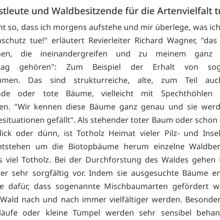
tleute und Waldbesitzende für die Artenvielfalt 
cht so, dass ich morgens aufstehe und mir überlege, was ic
schutz tue!" erläutert Revierleiter Richard Wagner, "das 
en, die ineinandergreifen und zu meinem ganz 
alltag gehören": Zum Beispiel der Erhalt von sog
umen. Das sind strukturreiche, alte, zum Teil auc
nde oder tote Bäume, vielleicht mit Spechthöhlen
ten. "Wir kennen diese Bäume ganz genau und sie werd
ituationen gefällt". Als stehender toter Baum oder scho
dick oder dünn, ist Totholz Heimat vieler Pilz- und Inse
ntstehen um die Biotopbäume herum einzelne Waldber
 viel Totholz. Bei der Durchforstung des Waldes gehen 
ter sehr sorgfältig vor. Indem sie ausgesuchte Bäume e
ie dafür, dass sogenannte Mischbaumarten gefördert w
Wald nach und nach immer vielfältiger werden. Besonde
läufe oder kleine Tümpel werden sehr sensibel behand