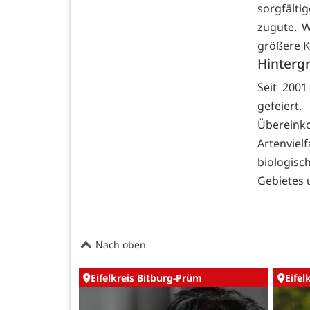
sorgfält
zugute. 
größere K
Hintergr
Seit 2001
gefeier
Übereinko
Artenviel
biologis
Gebietes u
Nach oben
Eifelkreis Bitburg-Prüm
Eifel