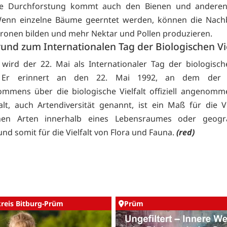
ige Durchforstung kommt auch den Bienen und anderen
Wenn einzelne Bäume geerntet werden, können die Nac
ronen bilden und mehr Nektar und Pollen produzieren.
und zum Internationalen Tag der Biologischen Vie
 wird der 22. Mai als Internationaler Tag der biologische
t. Er erinnert an den 22. Mai 1992, an dem der 
mmens über die biologische Vielfalt offiziell angenom
falt, auch Artendiversität genannt, ist ein Maß für die Vi
chen Arten innerhalb eines Lebensraumes oder geogr
nd somit für die Vielfalt von Flora und Fauna.
(red)
kreis Bitburg-Prüm
Prüm