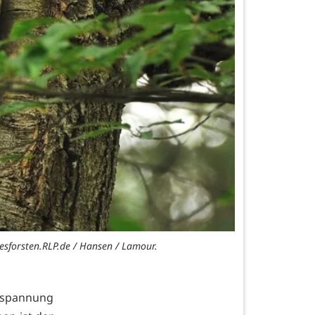
sforsten.RLP.de / Hansen / Lamour.
ntspannung