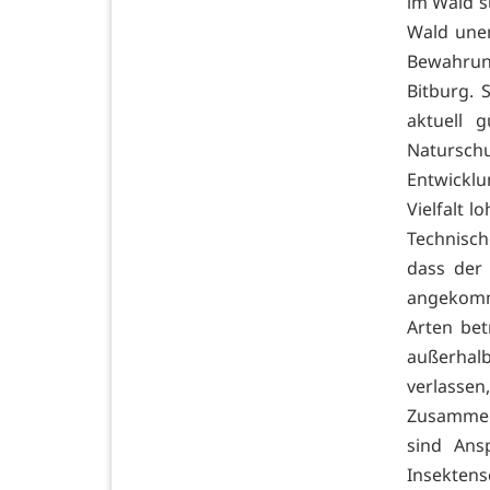
im Wald su
Wald unen
Bewahrun
Bitburg. 
aktuell 
Natursch
Entwicklu
Vielfalt l
Technisch
dass der
angekomme
Arten bet
außerhalb
verlasse
Zusammen
sind Ans
Insektens