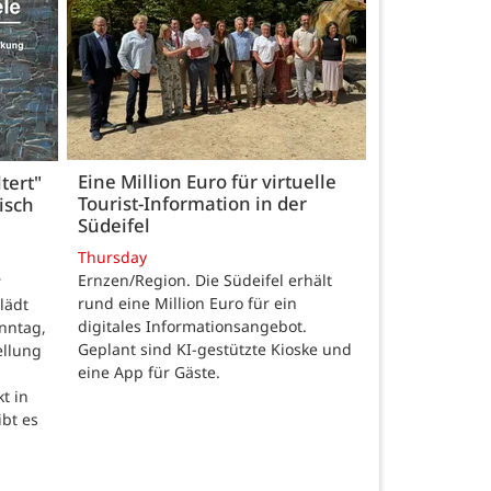
Eine Million Euro für virtuelle
tert"
Tourist-Information in der
isch
Südeifel
Thursday
Ernzen/Region. Die Südeifel erhält
r
rund eine Million Euro für ein
lädt
digitales Informationsangebot.
nntag,
Geplant sind KI-gestützte Kioske und
ellung
eine App für Gäste.
t in
ibt es