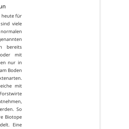
tun
h heute für
sind viele
normalen
enannten
h bereits
 oder mit
en nur in
n am Boden
ktenarten.
eiche mit
Forstwirte
ntnehmen,
erden. So
re Biotope
elt. Eine