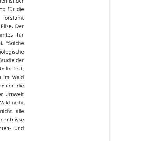
hen ist der
ng für die
 Forstamt
Pilze. Der
amtes für
. "Solche
iologische
 Studie der
llte fest,
h im Wald
heinen die
der Umwelt
Wald nicht
icht alle
enntnisse
rten- und