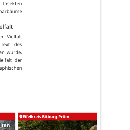
 Insekten
hbarbäume
lfalt
n Vielfalt
Text des
men wurde.
elfalt der
aphischen
Eifelkreis Bitburg-Prüm