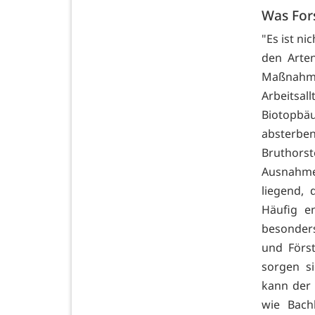
Was Fors
"Es ist ni
den Arten
Maßnahm
Arbeits
Biotopbä
absterbe
Bruthors
Ausnahmes
liegend, 
Häufig e
besonders
und Förs
sorgen s
kann der 
wie Bach