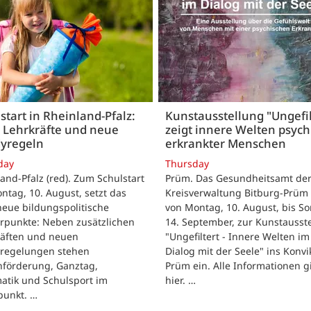
start in Rheinland-Pfalz:
Kunstausstellung "Ungefil
 Lehrkräfte und neue
zeigt innere Welten psych
yregeln
erkrankter Menschen
day
Thursday
and-Pfalz (red). Zum Schulstart
Prüm. Das Gesundheitsamt de
tag, 10. August, setzt das
Kreisverwaltung Bitburg-Prüm 
eue bildungspolitische
von Montag, 10. August, bis So
rpunkte: Neben zusätzlichen
14. September, zur Kunstausst
räften und neuen
"Ungefiltert - Innere Welten im
regelungen stehen
Dialog mit der Seele" ins Konvik
hförderung, Ganztag,
Prüm ein. Alle Informationen g
atik und Schulsport im
hier. …
punkt. …