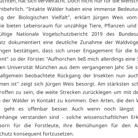
chten, hat sich vervielfacht. Doch nicht nur für die Mensc
tbehrlich. "Intakte Wälder haben eine immense Bedeutu
g der Biologischen Vielfalt", erklärt Jürgen Weis vom
Sie bieten Lebensraum für unzählige Tiere, Pflanzen und 
gültige Nationale Vogelschutzbericht 2019 des Bundes
utz dokumentiert eine deutliche Zunahme der Waldvögel
ngen bestätigen, dass sich unser Engagement für die b
ohnt" so der Förster. "Aufhorchen ließ mich allerdings eine
en Universität München aus dem vergangenen Jahr. Sie ste
 allgemein beobachtete Rückgang der Insekten nun auc
n ist" zeigt sich Jürgen Weis besorgt. Am stärksten sc
roffen zu sein, die weite Strecken zurücklegen um mit 
 der Wälder in Kontakt zu kommen. Den Arten, die den 
n, geht es offenbar besser. Auch wenn noch längst n
hänge verstanden sind - solche wissenschaftlichen Erk
porn für die Forstleute, ihre Bemühungen für den A
chutz konsequent fortzusetzen.