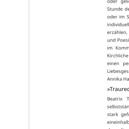
oder gel
Stunde de
oder im 
individue
erzählen,
und Poesi
im Komme
Kirchlic
einen p
Liebesgesc
Annika Ha
»Traured
Beatrix 
selbststä
stark ge
eineinhal