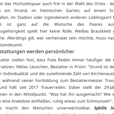
st das Hochzeitspaar auch frei in der Wahl des Ortes - d
ch am Strand, im heimischen Garten, auf einem Sc
allon, im Stadion oder irgendeinem anderen Lieblingsort f
ie ist ganz auf die Wünsche des Paares ausge
zugehörigkeit spielt hier keine Rolle. Weißes Brautkleid
he. Allerdings gilt, wer verheiratet sein möchte, muss na
Standesamt.
stattungen werden persönlicher
atter stellen fest, dass freie Reden immer häufiger die
rsetzen. Niklas Leuschen, Bestatter in Prüm: "Grund ist 
 Individualität und die zunehmende Zahl von Kirchenaustr
t während seiner Fortbildung zum Bestattermeister Trau
 und hält seit 2017 Trauerreden. Dabei stellt der 29-J
nen in den Mittelpunkt. "Was hat ihn ausgemacht? Wie 
 eine Anekdote einfließen, ruhig etwas zum Schmunzeln", e
s macht den Menschen unverwechselbar.
Sybille S