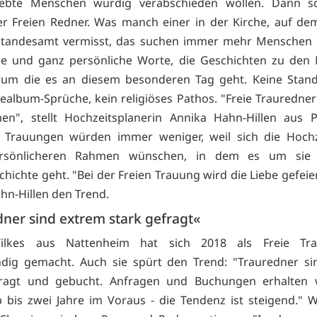
iebte Menschen würdig verabschieden wollen. Dann sc
r Freien Redner. Was manch einer in der Kirche, auf de
Standesamt vermisst, das suchen immer mehr Menschen b
lle und ganz persönliche Worte, die Geschichten zu de
 um die es an diesem besonderen Tag geht. Keine Stand
ealbum-Sprüche, kein religiöses Pathos. "Freie Trauredner 
n", stellt Hochzeitsplanerin Annika Hahn-Hillen aus P
he Trauungen würden immer weniger, weil sich die Hochz
ersönlicheren Rahmen wünschen, in dem es um sie 
hichte geht. "Bei der Freien Trauung wird die Liebe gefeier
hn-Hillen den Trend.
ner sind extrem stark gefragt«
Tilkes aus Nattenheim hat sich 2018 als Freie Tra
ndig gemacht. Auch sie spürt den Trend: "Trauredner s
fragt und gebucht. Anfragen und Buchungen erhalten 
b bis zwei Jahre im Voraus - die Tendenz ist steigend." Wi