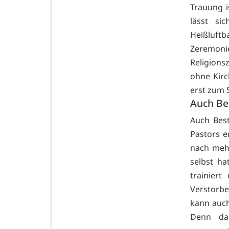
Trauung i
lässt si
Heißluftb
Zeremon
Religions
ohne Kirc
erst zum 
Auch Be
Auch Best
Pastors e
nach mehr
selbst ha
trainiert
Verstorbe
kann auch
Denn da