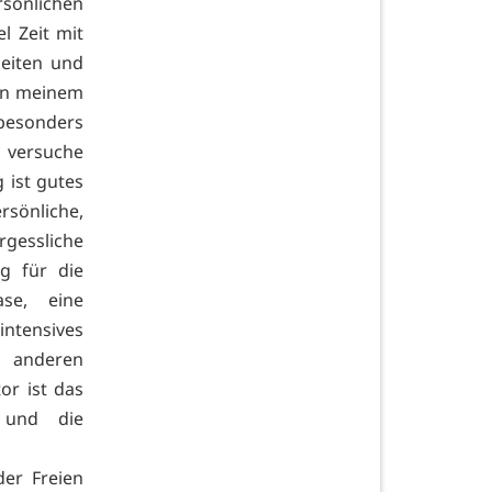
sönlichen
l Zeit mit
keiten und
 in meinem
 besonders
versuche
 ist gutes
rsönliche,
ergessliche
ng für die
ase, eine
tensives
t anderen
or ist das
 und die
der Freien