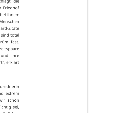
hlägt die
m Friedhof
ei ihnen:
n Menschen
ard-Zitate
sind total
rüm fest.
eitspaare
und ihre
t", erklärt
urednerin
ind extrem
wir schon
chtig sei,