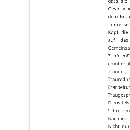
dass die
Gespräche
dem Braut
Interesse
Kopf, die
auf das
Gemeinsam
Zuhören!"
emotionale
Trauung",
Trauredn
Erarbei
Traugesp
Dienstlei
Schreib
Nachbear
Nicht nur