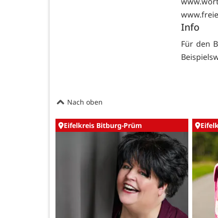
www.wo
www.frei
Info
Für den B
Beispiels
Nach oben
Eifelkreis Bitburg-Prüm
Eifel