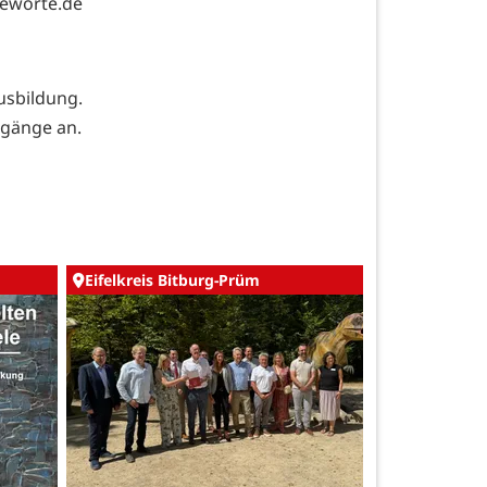
leworte.de
usbildung.
rgänge an.
Eifelkreis Bitburg-Prüm