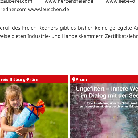
rtzauberei.com
www.herzensfeier.de
www.liebevol
eredner.com
www.leuschen.de
eruf des Freien Redners gibt es bisher keine geregelte A
weise bieten Industrie- und Handelskammern Zertifikatsleh
kreis Bitburg-Prüm
Prüm