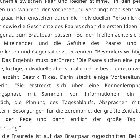
 Chemie zwischen Paar und Redner stimme. "In den per
n und während der Vorbereitung verbringt man sehr vie
paar. Hier entstehen durch die individuellen Persönlich
n sowie die Geschichte des Paares schon die ersten Ideen
 genau zum Brautpaar passen." Bei den Treffen achte sie
 Miteinander und die Gefühle des Paares und 
keiten und Gegensätze zu erkennen. "Besonders wichtig
 Das Ergebnis muss berühren: "Die Paare suchen eine pe
, lustige, individuelle aber vor allem eine besondere, unv
 erzählt Beatrix Tilkes. Darin steckt einige Vorbereitu
erin: "Sie erstreckt sich über eine Kennenlernph
tungsphase mit Sammeln von Informationen, ein in
räch, die Planung des Tagesablaufs, Absprachen mi
stern, Besorgungen für die Zeremonie, der größte Zeitfakt
en der Rede und dann endlich der große Tag
beitung."
 die Traurede ist auf das Brautpaar zugeschnitten. Bei 