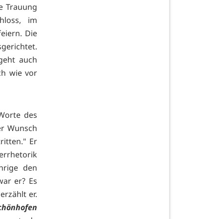
ie Trauung
hloss, im
eiern. Die
richtet.
 geht auch
ch wie vor
 Worte des
der Wunsch
itten." Er
errhetorik
ährige den
war er? Es
rzählt er.
chönhofen