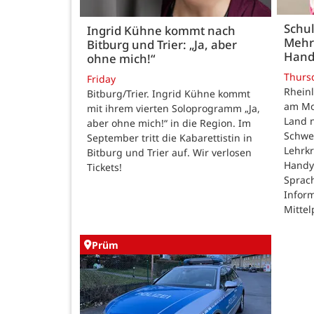
Schul
Ingrid Kühne kommt nach
Mehr
Bitburg und Trier: „Ja, aber
Hand
ohne mich!“
Thurs
Friday
Rheinl
Bitburg/Trier. Ingrid Kühne kommt
am Mon
mit ihrem vierten Soloprogramm „Ja,
Land n
aber ohne mich!“ in die Region. Im
Schwe
September tritt die Kabarettistin in
Lehrk
Bitburg und Trier auf. Wir verlosen
Handy
Tickets!
Sprac
Inform
Mittel
Prüm