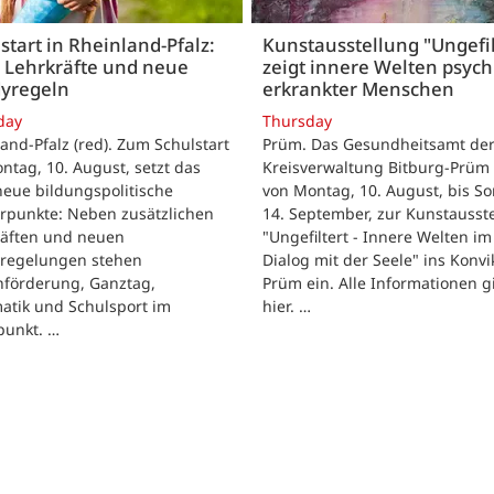
start in Rheinland-Pfalz:
Kunstausstellung "Ungefil
 Lehrkräfte und neue
zeigt innere Welten psych
yregeln
erkrankter Menschen
day
Thursday
and-Pfalz (red). Zum Schulstart
Prüm. Das Gesundheitsamt de
tag, 10. August, setzt das
Kreisverwaltung Bitburg-Prüm 
eue bildungspolitische
von Montag, 10. August, bis So
rpunkte: Neben zusätzlichen
14. September, zur Kunstausst
räften und neuen
"Ungefiltert - Innere Welten im
regelungen stehen
Dialog mit der Seele" ins Konvik
hförderung, Ganztag,
Prüm ein. Alle Informationen g
atik und Schulsport im
hier. …
punkt. …