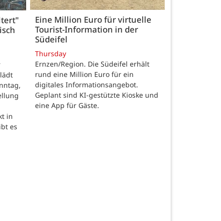
Eine Million Euro für virtuelle
tert"
Tourist-Information in der
isch
Südeifel
Thursday
Ernzen/Region. Die Südeifel erhält
r
rund eine Million Euro für ein
lädt
digitales Informationsangebot.
nntag,
Geplant sind KI-gestützte Kioske und
ellung
eine App für Gäste.
t in
ibt es