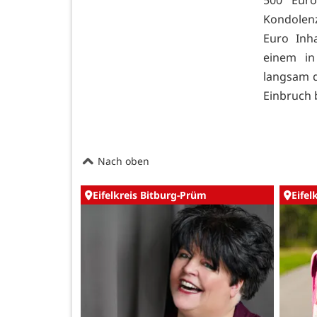
Kondolenz
Euro Inh
einem in
langsam d
Einbruch b
Nach oben
Eifelkreis Bitburg-Prüm
Eifel