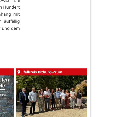
en Hundert
nhang mit
auffällig
er und dem
Eifelkreis Bitburg-Prüm