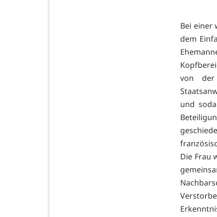
Bei einer
dem Einfa
Ehemanne
Kopfberei
von der 
Staatsanw
und sodan
Beteiligu
geschied
französis
Die Frau 
gemeinsa
Nachbars
Verstor
Erkenntni