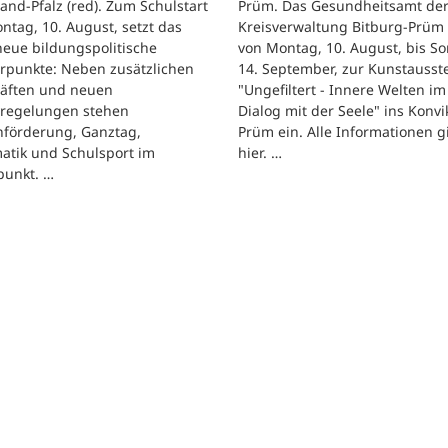
and-Pfalz (red). Zum Schulstart
Prüm. Das Gesundheitsamt de
tag, 10. August, setzt das
Kreisverwaltung Bitburg-Prüm 
eue bildungspolitische
von Montag, 10. August, bis So
rpunkte: Neben zusätzlichen
14. September, zur Kunstausst
räften und neuen
"Ungefiltert - Innere Welten im
regelungen stehen
Dialog mit der Seele" ins Konvik
hförderung, Ganztag,
Prüm ein. Alle Informationen g
atik und Schulsport im
hier. …
punkt. …