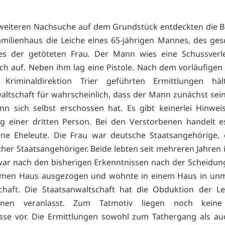
 weiteren Nachsuche auf dem Grundstück entdeckten die 
milienhaus die Leiche eines 65-jährigen Mannes, des ge
s der getöteten Frau. Der Mann wies eine Schussverl
ch auf. Neben ihm lag eine Pistole. Nach dem vorläufigen
Kriminaldirektion Trier geführten Ermittlungen hä
altschaft für wahrscheinlich, dass der Mann zunächst sei
n sich selbst erschossen hat. Es gibt keinerlei Hinwei
ng einer dritten Person. Bei den Verstorbenen handelt 
ene Eheleute. Die Frau war deutsche Staatsangehörige,
cher Staatsangehöriger. Beide lebten seit mehreren Jahren i
war nach den bisherigen Erkenntnissen nach der Scheidu
men Haus ausgezogen und wohnte in einem Haus in unmi
chaft. Die Staatsanwaltschaft hat die Obduktion der Le
benen veranlasst. Zum Tatmotiv liegen noch keine
sse vor. Die Ermittlungen sowohl zum Tathergang als a