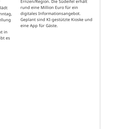
Ernzen/Region. Die Südeifel erhält
r
rund eine Million Euro für ein
lädt
digitales Informationsangebot.
nntag,
Geplant sind KI-gestützte Kioske und
ellung
eine App für Gäste.
t in
ibt es