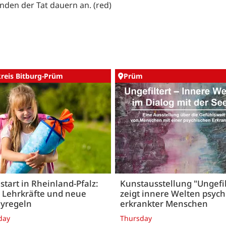
nden der Tat dauern an. (red)
kreis Bitburg-Prüm
Prüm
start in Rheinland-Pfalz:
Kunstausstellung "Ungefil
 Lehrkräfte und neue
zeigt innere Welten psych
yregeln
erkrankter Menschen
day
Thursday