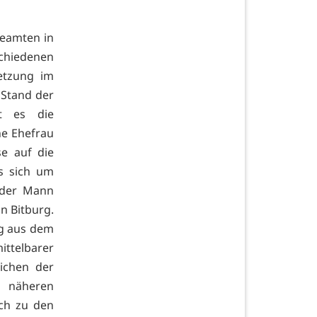
Beamten in
schiedenen
etzung im
 Stand der
lt es die
ne Ehefrau
se auf die
es sich um
 der Mann
n Bitburg.
ng aus dem
ttelbarer
ichen der
 näheren
uch zu den