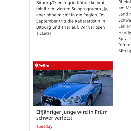
Rheinl
Bitburg/Trier. Ingrid Kühne kommt
am Mon
mit ihrem vierten Soloprogramm „Ja,
Land n
aber ohne mich!“ in die Region. Im
Schwe
September tritt die Kabarettistin in
Lehrk
Bitburg und Trier auf. Wir verlosen
Handy
Tickets!
Sprac
Inform
Mittel
Prüm
Elfjähriger Junge wird in Prüm
schwer verletzt
Tuesday