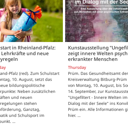
start in Rheinland-Pfalz:
Kunstausstellung "Ungefil
 Lehrkräfte und neue
zeigt innere Welten psych
yregeln
erkrankter Menschen
day
Thursday
and-Pfalz (red). Zum Schulstart
Prüm. Das Gesundheitsamt de
tag, 10. August, setzt das
Kreisverwaltung Bitburg-Prüm 
eue bildungspolitische
von Montag, 10. August, bis So
rpunkte: Neben zusätzlichen
14. September, zur Kunstausst
räften und neuen
"Ungefiltert - Innere Welten im
regelungen stehen
Dialog mit der Seele" ins Konvik
hförderung, Ganztag,
Prüm ein. Alle Informationen g
atik und Schulsport im
hier. …
punkt. …