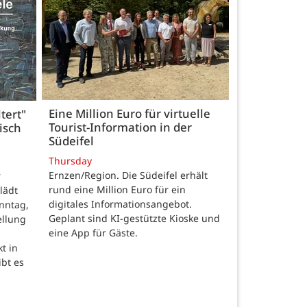
Eine Million Euro für virtuelle
tert"
Tourist-Information in der
isch
Südeifel
Thursday
Ernzen/Region. Die Südeifel erhält
r
rund eine Million Euro für ein
lädt
digitales Informationsangebot.
nntag,
Geplant sind KI-gestützte Kioske und
ellung
eine App für Gäste.
t in
ibt es