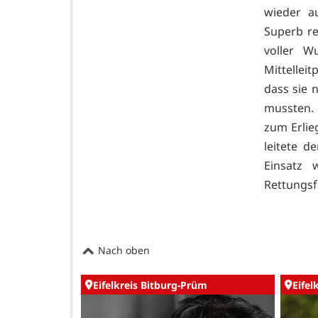
wieder a
Superb re
voller 
Mittellei
dass sie 
mussten. 
zum Erlieg
leitete d
Einsatz
Rettungsf
Nach oben
Eifelkreis Bitburg-Prüm
Eifel