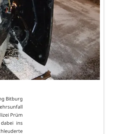
ng Bitburg
ehrsunfall
lizei Prüm
dabei ins
chleuderte