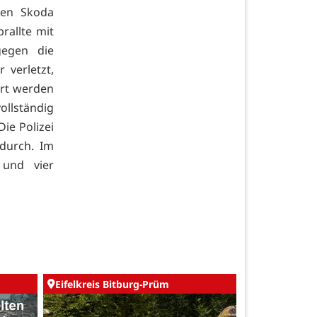
den Skoda
rallte mit
egen die
 verletzt,
ert werden
ollständig
Die Polizei
ndurch. Im
und vier
Eifelkreis Bitburg-Prüm