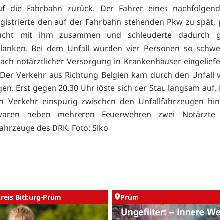
uf die Fahrbahn zurück. Der Fahrer eines nachfolgen
gistrierte den auf der Fahrbahn stehenden Pkw zu spät, p
Wucht mit ihm zusammen und schleuderte dadurch g
tplanken. Bei dem Unfall wurden vier Personen so schwer
nach notärztlicher Versorgung in Krankenhäuser eingelief
Der Verkehr aus Richtung Belgien kam durch den Unfall v
en. Erst gegen 20.30 Uhr löste sich der Stau langsam auf. 
en Verkehr einspurig zwischen den Unfallfahrzeugen hi
 waren neben mehreren Feuerwehren zwei Notärzte 
ahrzeuge des DRK. Foto: Siko
kreis Bitburg-Prüm
Prüm