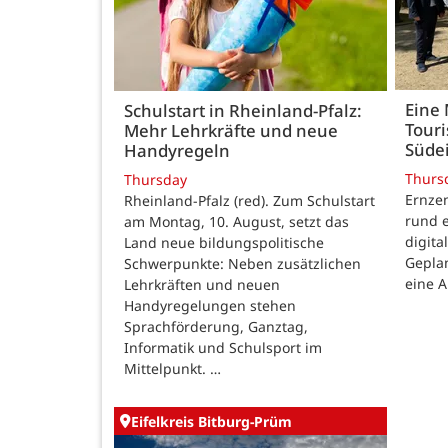
Eine 
Schulstart in Rheinland-Pfalz:
Touri
Mehr Lehrkräfte und neue
Südei
Handyregeln
Thurs
Thursday
Ernzen
Rheinland-Pfalz (red). Zum Schulstart
rund e
am Montag, 10. August, setzt das
digita
Land neue bildungspolitische
Geplan
Schwerpunkte: Neben zusätzlichen
eine A
Lehrkräften und neuen
Handyregelungen stehen
Sprachförderung, Ganztag,
Informatik und Schulsport im
Mittelpunkt. …
Eifelkreis Bitburg-Prüm