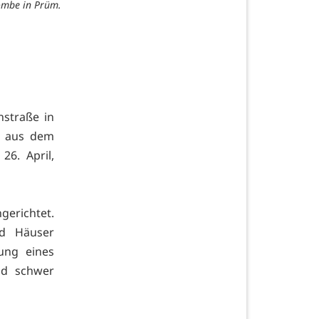
ombe in Prüm.
nstraße in
e aus dem
6. April,
gerichtet.
d Häuser
ung eines
nd schwer