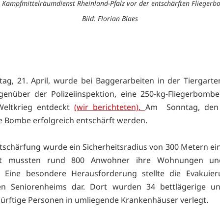
 Kampfmittelräumdienst Rheinland-Pfalz vor der entschärften Fliegerb
Bild: Florian Blaes
ag, 21. April, wurde bei Baggerarbeiten in der Tiergarte
genüber der Polizeiinspektion, eine 250-kg-Fliegerbomb
Weltkrieg entdeckt
(wir berichteten).
Am Sonntag, den 2
e Bombe erfolgreich entschärft werden.
ntschärfung wurde ein Sicherheitsradius von 300 Metern ein
mt mussten rund 800 Anwohner ihre Wohnungen un
n. Eine besondere Herausforderung stellte die Evakuier
en Seniorenheims dar. Dort wurden 34 bettlägerige u
ürftige Personen in umliegende Krankenhäuser verlegt.