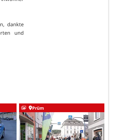
n, dankte
erten und
Prüm