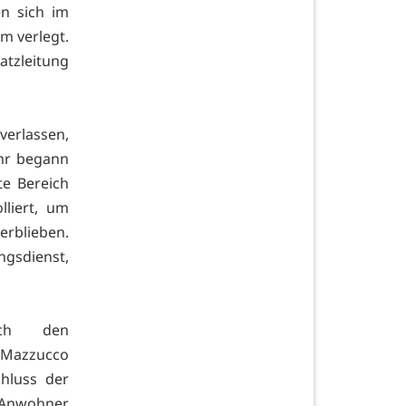
en sich im
m verlegt.
tzleitung
erlassen,
Uhr begann
e Bereich
liert, um
rblieben.
gsdienst,
rch den
t Mazzucco
hluss der
 Anwohner