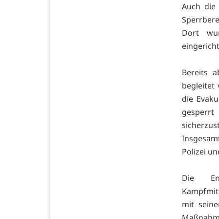
Auch die 
Sperrbere
Dort wur
eingericht
Bereits 
begleitet
die Evak
gesperrt
sicherzu
Insgesam
Polizei u
Die En
Kampfmitt
mit sein
Maßnahme