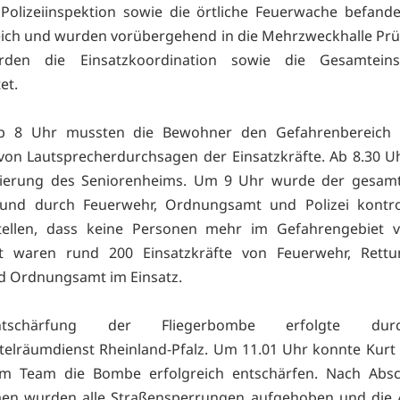
Polizeiinspektion sowie die örtliche Feuerwache befand
ich und wurden vorübergehend in die Mehrzweckhalle Prü
den die Einsatzkoordination sowie die Gesamteinsa
et.
ab 8 Uhr mussten die Bewohner den Gefahrenbereich v
 von Lautsprecherdurchsagen der Einsatzkräfte. Ab 8.30 
uierung des Seniorenheims. Um 9 Uhr wurde der gesamt
 und durch Feuerwehr, Ordnungsamt und Polizei kontrol
stellen, dass keine Personen mehr im Gefahrengebiet ve
t waren rund 200 Einsatzkräfte von Feuerwehr, Rettun
nd Ordnungsamt im Einsatz.
tschärfung der Fliegerbombe erfolgte du
elräumdienst Rheinland-Pfalz. Um 11.01 Uhr konnte Kur
em Team die Bombe erfolgreich entschärfen. Nach Absc
n wurden alle Straßensperrungen aufgehoben und die