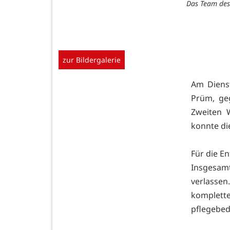
Das Team des
zur Bildergalerie
Am Dienst
Prüm, ge
Zweiten 
konnte di
Für die E
Insgesa
verlasse
komplett
pflegebed