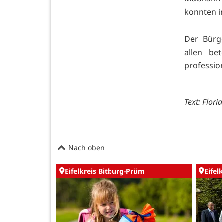
konnten i
Der Bürg
allen be
profession
Text: Flori
Nach oben
Eifelkreis Bitburg-Prüm
Eifel