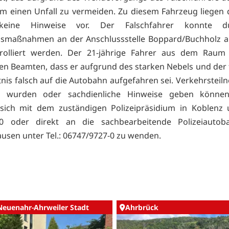
m einen Unfall zu vermeiden. Zu diesem Fahrzeug liegen d
 keine Hinweise vor. Der Falschfahrer konnte d
smaßnahmen an der Anschlussstelle Boppard/Buchholz a
rolliert werden. Der 21-jährige Fahrer aus dem Raum 
den Beamten, dass er aufgrund des starken Nebels und der
nis falsch auf die Autobahn aufgefahren sei. Verkehrsteiln
t wurden oder sachdienliche Hinweise geben könne
sich mit dem zuständigen Polizeipräsidium in Koblenz u
-0 oder direkt an die sachbearbeitende Polizeiautoba
sen unter Tel.: 06747/9727-0 zu wenden.
Neuenahr-Ahrweiler Stadt
Ahrbrück