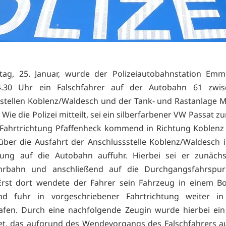
ag, 25. Januar, wurde der Polizeiautobahnstation Emm
.30 Uhr ein Falschfahrer auf der Autobahn 61 zwi
stellen Koblenz/Waldesch und der Tank- und Rastanlage 
Wie die Polizei mitteilt, sei ein silberfarbener VW Passat z
Fahrtrichtung Pfaffenheck kommend in Richtung Koblenz
über die Ausfahrt der Anschlussstelle Koblenz/Waldesch i
htung auf die Autobahn auffuhr. Hierbei sei er zunächs
fahrbahn und anschließend auf die Durchgangsfahrspu
 Erst dort wendete der Fahrer sein Fahrzeug in einem B
nd fuhr in vorgeschriebener Fahrtrichtung weiter in
afen. Durch eine nachfolgende Zeugin wurde hierbei ein
et, das aufgrund des Wendevorgangs des Falschfahrers a