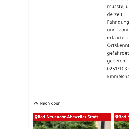
musste, u
derzeit
Fahndung
und kont
erklärte 
Ortskennt
gefährde
gebeten, 
0261/103
Emmelshau
Nach oben
Bad Neuenahr-Ahrweiler Stadt
Bad 