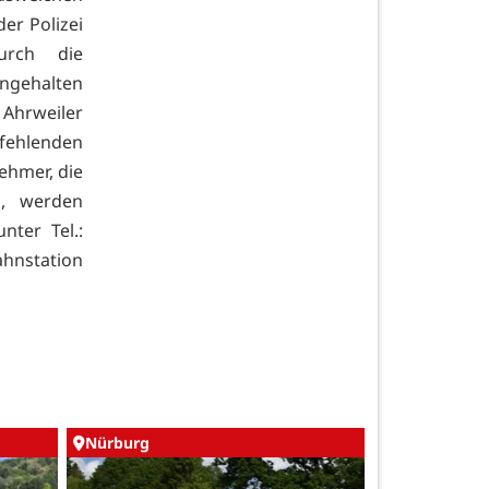
er Polizei
urch die
ngehalten
Ahrweiler
 fehlenden
ehmer, die
n, werden
nter Tel.:
hnstation
Nürburg