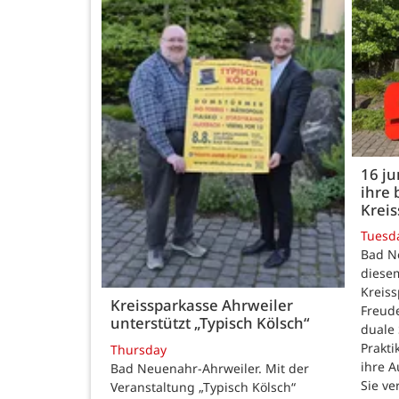
16 j
ihre 
Kreis
Tuesd
Bad N
diesem
Kreiss
Kreissparkasse Ahrweiler
Freud
unterstützt „Typisch Kölsch“
duale
Prakti
Thursday
ihre 
Bad Neuenahr-Ahrweiler. Mit der
Sie ve
Veranstaltung „Typisch Kölsch“