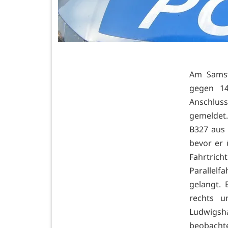
Am Samst
gegen 14
Anschluss
gemeldet. 
B327 aus 
bevor er 
Fahrtric
Parallel
gelangt.
rechts u
Ludwigsh
beobacht