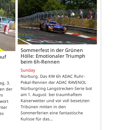
Sommerfest in der Grünen
Hölle: Emotionaler Triumph
auf
beim 6h-Rennen
Sunday
Nürburg. Das KW 6h ADAC Ruhr-
Pokal-Rennen der ADAC RAVENOL
g, 3.
Nürburgring Langstrecken-Serie bot
en der
am 1. August bei traumhaftem
um
Kaiserwetter und vor voll besetzten
hwort
Tribünen mitten in den
mter
Sommerferien eine fantastische
es
Kulisse für das…