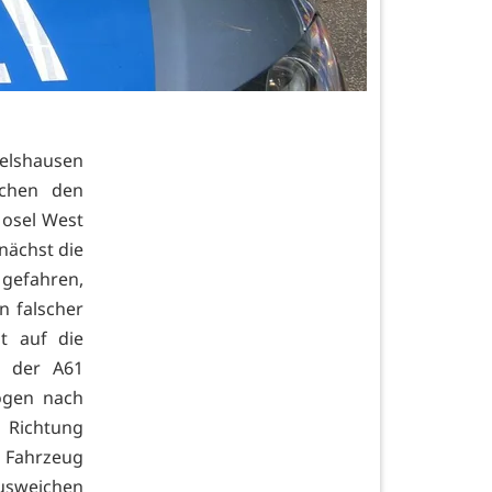
elshausen
schen den
Mosel West
unächst die
 gefahren,
n falscher
t auf die
r der A61
ogen nach
 Richtung
 Fahrzeug
usweichen