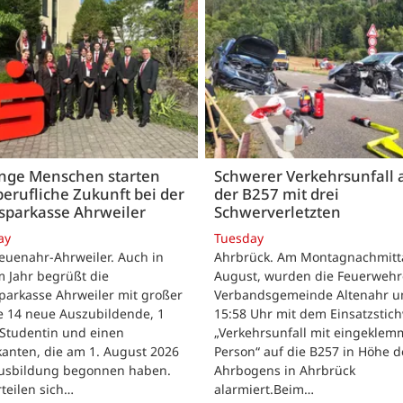
unge Menschen starten
Schwerer Verkehrsunfall 
berufliche Zukunft bei der
der B257 mit drei
sparkasse Ahrweiler
Schwerverletzten
ay
Tuesday
euenahr-Ahrweiler. Auch in
Ahrbrück. Am Montagnachmitta
 Jahr begrüßt die
August, wurden die Feuerwehr
parkasse Ahrweiler mit großer
Verbandsgemeinde Altenahr 
e 14 neue Auszubildende, 1
15:58 Uhr mit dem Einsatzstic
 Studentin und einen
„Verkehrsunfall mit eingeklem
kanten, die am 1. August 2026
Person“ auf die B257 in Höhe d
Ausbildung begonnen haben.
Ahrbogens in Ahrbrück
rteilen sich…
alarmiert.Beim…