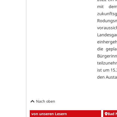
mit dem
zukunft
Rodungs
vorauss
Landesgar
einherge
die gepl
Bürgerin
teilzuneh
ist um 15.
den Austa
Nach oben
von unseren Lesern
Bad 