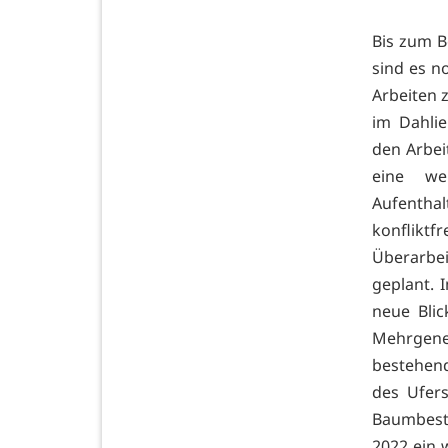
Bis zum B
sind es n
Arbeiten 
im Dahlie
den Arbei
eine we
Aufenthal
konfliktf
Überarbe
geplant. 
neue Bli
Mehrgene
bestehend
des Ufers
Baumbest
2022 ein 