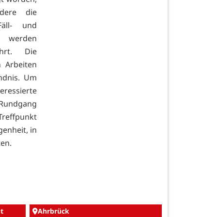
dere die
äll- und
n werden
hrt. Die
n Arbeiten
ndnis. Um
ressierte
 Rundgang
Treffpunkt
genheit, in
en.
t
Ahrbrück