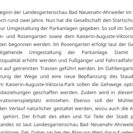
eginn der Landesgartenschau Bad Neuenahr-Ahrweiler im 
och rund zwei Jahre. Nun hat die Gesellschaft den Startschu
zur Umgestaltung der Parkanlagen gegeben. So soll im S
n- und Rosengarten sowie dem Kaiserin-Auguste-Viktori
ten begonnen werden. Im Rosengarten erfolgt laut der Ge
itgehende Umgestaltung der Parkanlage. Damit 
tsqualität erhöht werden und Fußgänger und Fahrradfahr
rei auf getrennten Trassen geführt werden. Im Dahliengarte
itung der Wege und eine neue Bepflanzung des Stau
Im Kaiserin-Auguste-Viktoria-Park sollen die Gehwege opt
ckbeziehungen geschaffen werden. Zudem wird in diesem
rationenspielplatz entstehen. Ebenso soll der Mühle
en Verlauf natürlicher gestaltet werden, wozu auch die 
 gehört. Der Erhalt des alten und für Teile der Stadt
andes ist laut Landesgartenschau Bad Neuenahr-Ahrwei
wichtiges Ziel. Daher sei bei der Planung Wert darauf gele