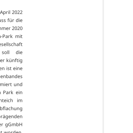
April 2022
ss für die
ommer 2020
a-Park mit
sellschaft
soll die
er künftig
n ist eine
denbandes
imiert und
 Park ein
nteich im
Abflachung
 prägenden
ler gGmbH
gt worden,