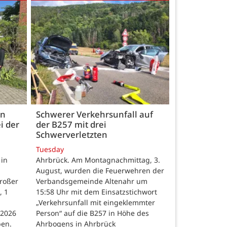
en
Schwerer Verkehrsunfall auf
i der
der B257 mit drei
Schwerverletzten
Tuesday
 in
Ahrbrück. Am Montagnachmittag, 3.
August, wurden die Feuerwehren der
großer
Verbandsgemeinde Altenahr um
, 1
15:58 Uhr mit dem Einsatzstichwort
„Verkehrsunfall mit eingeklemmter
 2026
Person“ auf die B257 in Höhe des
ben.
Ahrbogens in Ahrbrück