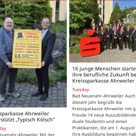
16 junge Menschen start
ihre berufliche Zukunft be
Kreissparkasse Ahrweiler
Tuesday
Bad Neuenahr-Ahrweiler. Auch
diesem Jahr begrüßt die
Kreissparkasse Ahrweiler mit 
sparkasse Ahrweiler
Freude 14 neue Auszubildende
stützt „Typisch Kölsch“
duale Studentin und einen
Praktikanten, die am 1. August
day
ihre Ausbildung begonnen ha
euenahr-Ahrweiler. Mit der