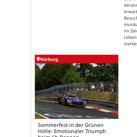
Verans
erwar
Besuc
musik
im Zei
Lebens
starke
Nürburg
Sommerfest in der Grünen
Hölle: Emotionaler Triumph