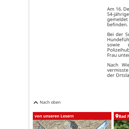
Am 16. De
54-jähri
gemeldet
befinden.
Bei der 
Hundeführ
sowie d
Polizeihu
Frau unt
Nach Wie
vermisst
der Ortsl
Nach oben
von unseren Lesern
Bad 