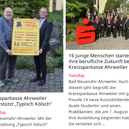
16 junge Menschen start
ihre berufliche Zukunft be
Kreissparkasse Ahrweiler
Tuesday
Bad Neuenahr-Ahrweiler. Auch
diesem Jahr begrüßt die
Kreissparkasse Ahrweiler mit 
sparkasse Ahrweiler
Freude 14 neue Auszubildende
stützt „Typisch Kölsch“
duale Studentin und einen
Praktikanten, die am 1. August
day
ihre Ausbildung begonnen ha
euenahr-Ahrweiler. Mit der
Sie verteilen sich…
taltung „Typisch Kölsch“