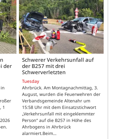
en
Schwerer Verkehrsunfall auf
i der
der B257 mit drei
Schwerverletzten
Tuesday
 in
Ahrbrück. Am Montagnachmittag, 3.
August, wurden die Feuerwehren der
großer
Verbandsgemeinde Altenahr um
, 1
15:58 Uhr mit dem Einsatzstichwort
„Verkehrsunfall mit eingeklemmter
 2026
Person“ auf die B257 in Höhe des
ben.
Ahrbogens in Ahrbrück
alarmiert.Beim…