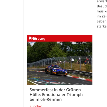
erwar
Besuc
musik
im Zei
Lebens
starke
Nürburg
Sommerfest in der Grünen
Hölle: Emotionaler Triumph
beim 6h-Rennen
Sunday