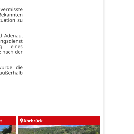
 vermisste
Bekannten
uation zu
d Adenau,
ungsdienst
ng eines
e nach der
wurde die
außerhalb
t
Ahrbrück