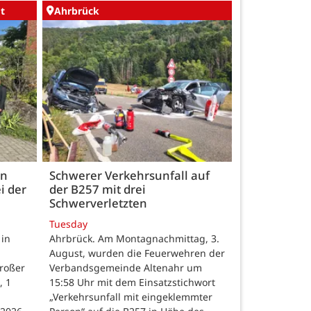
t
Ahrbrück
en
Schwerer Verkehrsunfall auf
i der
der B257 mit drei
Schwerverletzten
Tuesday
 in
Ahrbrück. Am Montagnachmittag, 3.
August, wurden die Feuerwehren der
großer
Verbandsgemeinde Altenahr um
, 1
15:58 Uhr mit dem Einsatzstichwort
„Verkehrsunfall mit eingeklemmter