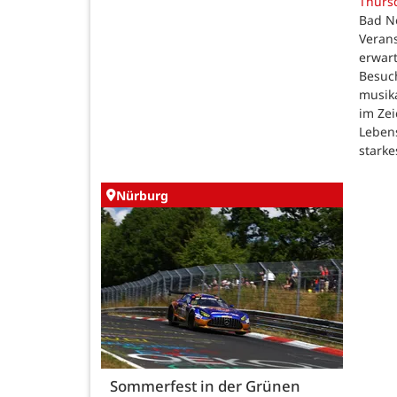
Thurs
Bad N
Verans
erwar
Besuc
musik
im Zei
Lebens
starke
Nürburg
Sommerfest in der Grünen