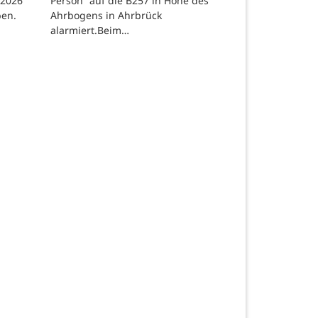
 2026
Person“ auf die B257 in Höhe des
ben.
Ahrbogens in Ahrbrück
alarmiert.Beim…