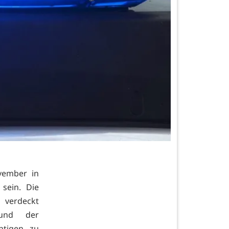
vember in
sein. Die
 verdeckt
 und der
htigen zu