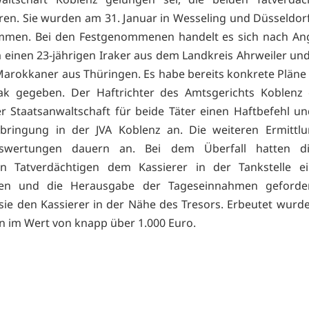
ieren. Sie wurden am 31. Januar in Wesseling und Düsseldorf
mmen. Bei den Festgenommenen handelt es sich nach An
m einen 23-jährigen Iraker aus dem Landkreis Ahrweiler und
Marokkaner aus Thüringen. Es habe bereits konkrete Pläne 
ak gegeben. Der Haftrichter des Amtsgerichts Koblenz 
r Staatsanwaltschaft für beide Täter einen Haftbefehl u
rbringung in der JVA Koblenz an. Die weiteren Ermittl
swertungen dauern an. Bei dem Überfall hatten d
en Tatverdächtigen dem Kassierer in der Tankstelle e
ten und die Herausgabe der Tageseinnahmen geforder
 sie den Kassierer in der Nähe des Tresors. Erbeutet wurd
 im Wert von knapp über 1.000 Euro.