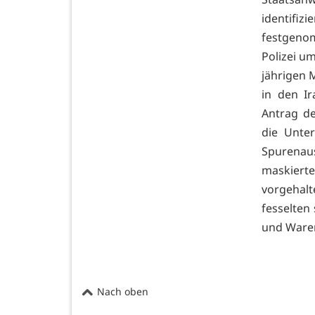
identifiz
festgeno
Polizei u
jährigen 
in den Ir
Antrag de
die Unte
Spurenau
maskiert
vorgehal
fesselten
und Waren
Nach oben