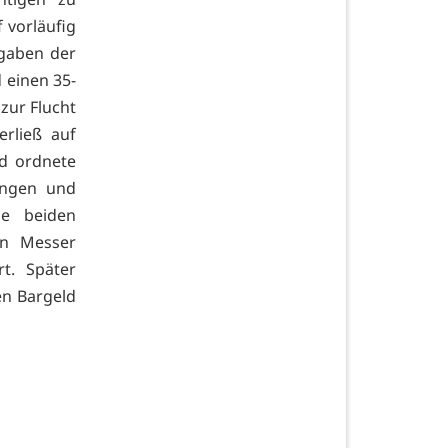
 vorläufig
gaben der
 einen 35-
zur Flucht
erließ auf
nd ordnete
ungen und
ie beiden
in Messer
t. Später
en Bargeld