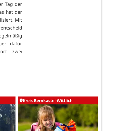
er Tag der
as hat der
isiert. Mit
entscheid
egelmäßig
ber dafür
ort zwei
Kreis Bernkastel-Wittlich