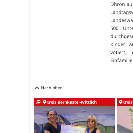
Dhron auc
Landtagsw
Landeswahl
500 Unte
durchges
Kinder, 
votiert
Einfamili
Nach oben
Kreis Bernkastel-Wittlich
Kreis