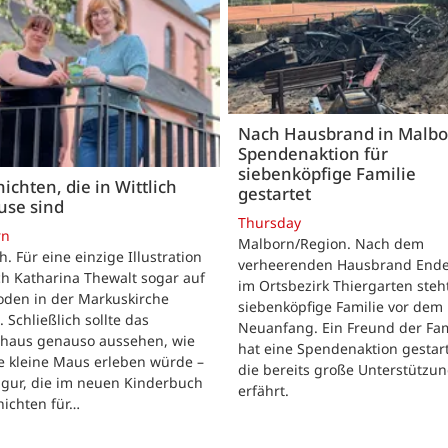
Nach Hausbrand in Malbo
Spendenaktion für
siebenköpfige Familie
ichten, die in Wittlich
gestartet
use sind
Thursday
rn
Malborn/Region. Nach dem
ch. Für eine einzige Illustration
verheerenden Hausbrand Ende 
ch Katharina Thewalt sogar auf
im Ortsbezirk Thiergarten steh
oden in der Markuskirche
siebenköpfige Familie vor dem
. Schließlich sollte das
Neuanfang. Ein Freund der Fam
shaus genauso aussehen, wie
hat eine Spendenaktion gestart
e kleine Maus erleben würde –
die bereits große Unterstützu
igur, die im neuen Kinderbuch
erfährt.
hichten für…