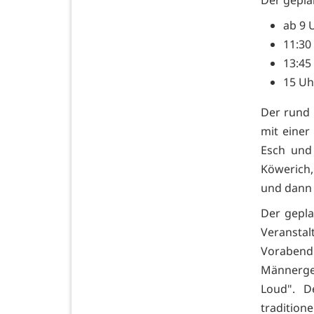
ab 9 
11:30
13:45
15 Uh
Der rund 
mit einer
Esch und 
Köwerich,
und dann 
Der gepla
Veranstal
Vorabend 
Männerge
Loud". De
tradition