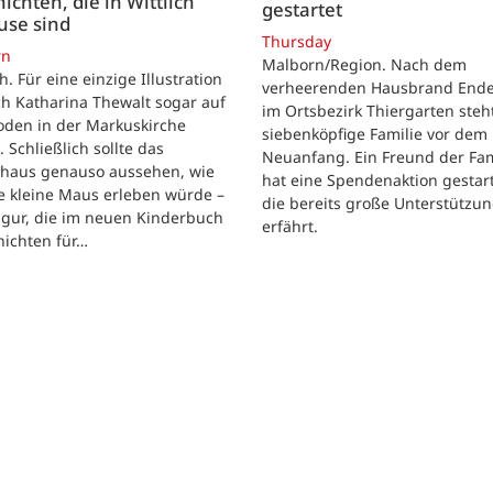
ichten, die in Wittlich
gestartet
use sind
Thursday
rn
Malborn/Region. Nach dem
ch. Für eine einzige Illustration
verheerenden Hausbrand Ende 
ch Katharina Thewalt sogar auf
im Ortsbezirk Thiergarten steh
oden in der Markuskirche
siebenköpfige Familie vor dem
. Schließlich sollte das
Neuanfang. Ein Freund der Fam
shaus genauso aussehen, wie
hat eine Spendenaktion gestart
e kleine Maus erleben würde –
die bereits große Unterstützu
igur, die im neuen Kinderbuch
erfährt.
hichten für…