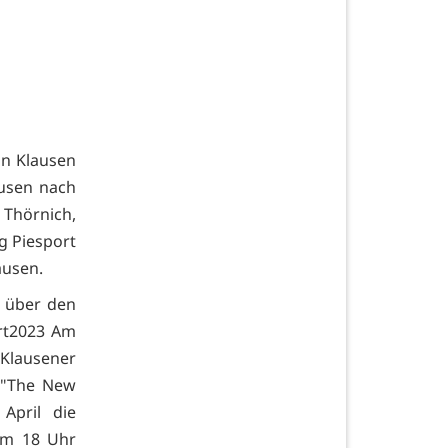
in Klausen
ausen nach
 Thörnich,
g Piesport
ausen.
d über den
hrt2023 Am
 Klausener
 "The New
 April die
 um 18 Uhr