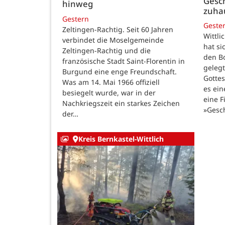
Gesch
hinweg
zuha
Gestern
Geste
Zeltingen-Rachtig. Seit 60 Jahren
Wittli
verbindet die Moselgemeinde
hat si
Zeltingen-Rachtig und die
den B
französische Stadt Saint-Florentin in
gelegt
Burgund eine enge Freundschaft.
Gotte
Was am 14. Mai 1966 offiziell
es ein
besiegelt wurde, war in der
eine F
Nachkriegszeit ein starkes Zeichen
»Gesc
der…
Kreis Bernkastel-Wittlich