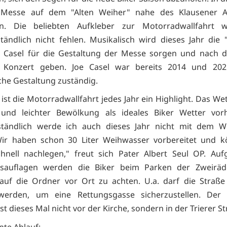
 Messe auf dem "Alten Weiher" nahe des Klausener A
den. Die beliebten Aufkleber zur Motorradwallfahrt 
ständlich nicht fehlen. Musikalisch wird dieses Jahr di
e Casel für die Gestaltung der Messe sorgen und nach 
 Konzert geben. Joe Casel war bereits 2014 und 202
che Gestaltung zuständig.
ist die Motorradwallfahrt jedes Jahr ein Highlight. Das Wet
und leichter Bewölkung als ideales Biker Wetter vorh
rständlich werde ich auch dieses Jahr nicht mit dem W
Wir haben schon 30 Liter Weihwasser vorbereitet und k
hnell nachlegen," freut sich Pater Albert Seul OP. Au
itsauflagen werden die Biker beim Parken der Zweirä
auf die Ordner vor Ort zu achten. U.a. darf die Straße 
werden, um eine Rettungsgasse sicherzustellen. Der 
t dieses Mal nicht vor der Kirche, sondern in der Trierer St
nte Ablauf: