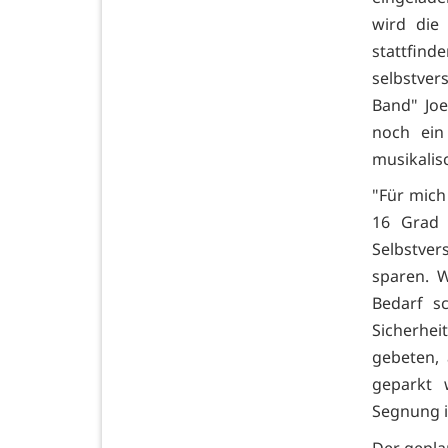
wird die
stattfin
selbstver
Band" Jo
noch ein
musikalis
"Für mich 
16 Grad 
Selbstve
sparen. 
Bedarf sc
Sicherhe
gebeten, 
geparkt 
Segnung is
Der gepla