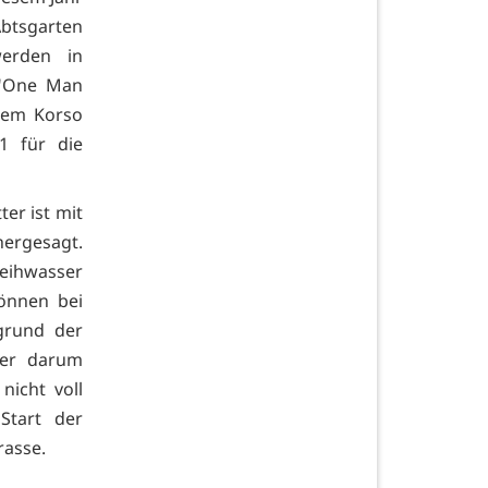
btsgarten
werden in
e "One Man
dem Korso
1 für die
ter ist mit
ergesagt.
eihwasser
önnen bei
fgrund der
der darum
nicht voll
Start der
rasse.